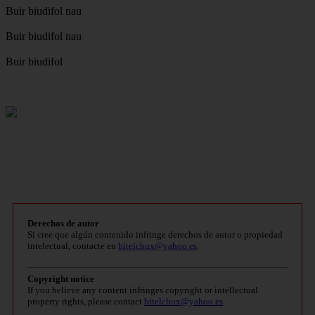
Buir biudifol nau
Buir biudifol nau
Buir biudifol
Derechos de autor
Si cree que algún contenido infringe derechos de autor o propiedad
intelectual, contacte en
bitelchux@yahoo.es
.
Copyright notice
If you believe any content infringes copyright or intellectual
property rights, please contact
bitelchux@yahoo.es
.