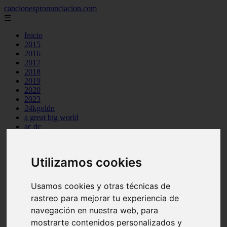
cancionespronunciacion.com
☰
Inicio
2015
2016
2017
2018
2019
2020
2023
24kgoldn
a great big world
ac dc
adele
aimee carty
ajr
Utilizamos cookies
amy winehouse
anne marie
aretha franklin
Usamos cookies y otras técnicas de
ariana grande
rastreo para mejorar tu experiencia de
ashe
atb
navegación en nuestra web, para
ava max
mostrarte contenidos personalizados y
avicii