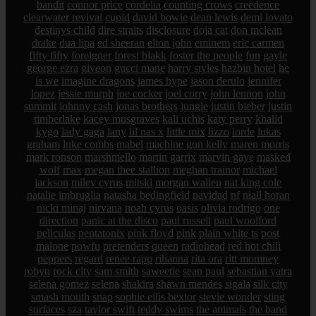
bandit
connor price
cordelia
counting crows
creedence
clearwater revival
cupid
david bowie
dean lewis
demi lovato
destinys child
dire straits
disclosure
doja cat
don mclean
drake
dua lipa
ed sheeran
elton john
eminem
eric carmen
fifty fifty
foreigner
forest blakk
foster the people
fun
gayle
george ezra
giveon
gucci mane
harry styles
hazbin hotel
he
is we
imagine dragons
james hype
jason derulo
jennifer
lopez
jessie murph
joe cocker
joel corry
john lennon
john
summit
johnny cash
jonas brothers
jungle
justin bieber
justin
timberlake
kacey musgraves
kali uchis
katy perry
khalid
kygo
lady gaga
lany
lil nas x
little mix
lizzo
lorde
lukas
graham
luke combs
mabel
machine gun kelly
maren morris
mark ronson
marshmello
martin garrix
marvin gaye
masked
wolf
max
megan thee stallion
meghan trainor
michael
jackson
miley cyrus
mitski
morgan wallen
nat king cole
natalie imbruglia
natasha bedingfield
navidad
nf
niall horan
nicki minaj
nirvana
noah cyrus
oasis
olivia rodrigo
one
direction
panic at the disco
paul russell
paul woolford
peliculas
pentatonix
pink floyd
pink
plain white ts
post
malone
powfu
pretenders
queen
radiohead
red hot chili
peppers
regard
renee rapp
rihanna
rita ora
ritt momney
robyn
rock city
sam smith
saweetie
sean paul
sebastian yatra
selena gomez
selena
shakira
shawn mendes
sigala
silk city
smash mouth
snap
sophie ellis bextor
stevie wonder
sting
surfaces
sza
taylor swift
teddy swims
the animals
the band