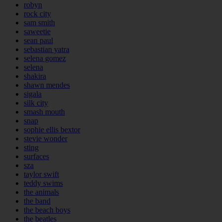
robyn
rock city
sam smith
saweetie
sean paul
sebastian yatra
selena gomez
selena
shakira
shawn mendes
sigala
silk city
smash mouth
snap
sophie ellis bextor
stevie wonder
sting
surfaces
sza
taylor swift
teddy swims
the animals
the band
the beach boys
the beatles