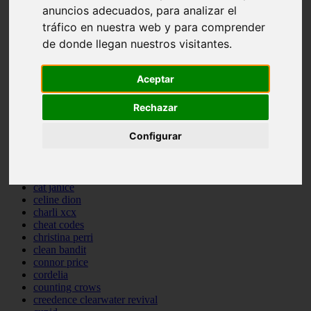
anuncios adecuados, para analizar el
backstreet boys
bastille
tráfico en nuestra web y para comprender
bebe rexha
de donde llegan nuestros visitantes.
benny blanco
benson boone
beyonce
Aceptar
bill withers
billie eilish
Rechazar
billy joel
bob marley
Configurar
bruce springsteen
bruno mars
calvin harris
cardi b
cat janice
celine dion
charli xcx
cheat codes
christina perri
clean bandit
connor price
cordelia
counting crows
creedence clearwater revival