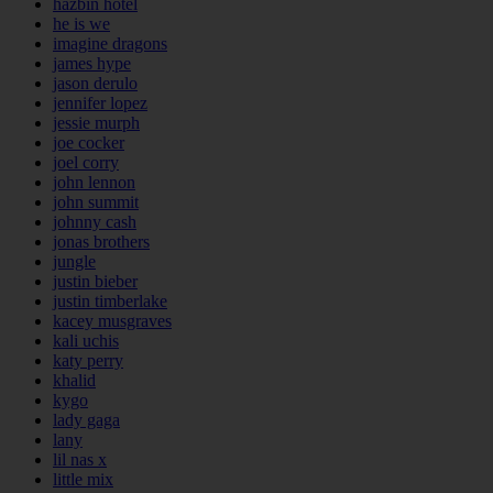
hazbin hotel
he is we
imagine dragons
james hype
jason derulo
jennifer lopez
jessie murph
joe cocker
joel corry
john lennon
john summit
johnny cash
jonas brothers
jungle
justin bieber
justin timberlake
kacey musgraves
kali uchis
katy perry
khalid
kygo
lady gaga
lany
lil nas x
little mix