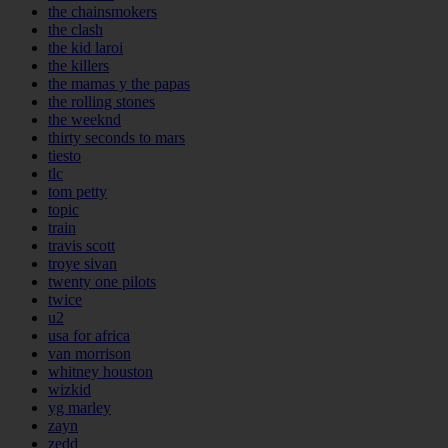
the chainsmokers
the clash
the kid laroi
the killers
the mamas y the papas
the rolling stones
the weeknd
thirty seconds to mars
tiesto
tlc
tom petty
topic
train
travis scott
troye sivan
twenty one pilots
twice
u2
usa for africa
van morrison
whitney houston
wizkid
yg marley
zayn
zedd