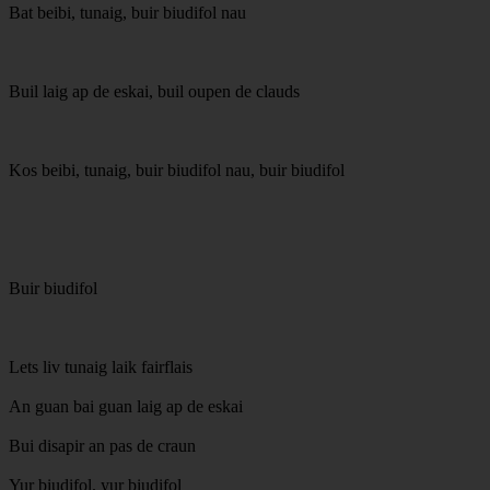
Bat beibi, tunaig, buir biudifol nau
Buil laig ap de eskai, buil oupen de clauds
Kos beibi, tunaig, buir biudifol nau, buir biudifol
Buir biudifol
Lets liv tunaig laik fairflais
An guan bai guan laig ap de eskai
Bui disapir an pas de craun
Yur biudifol. yur biudifol