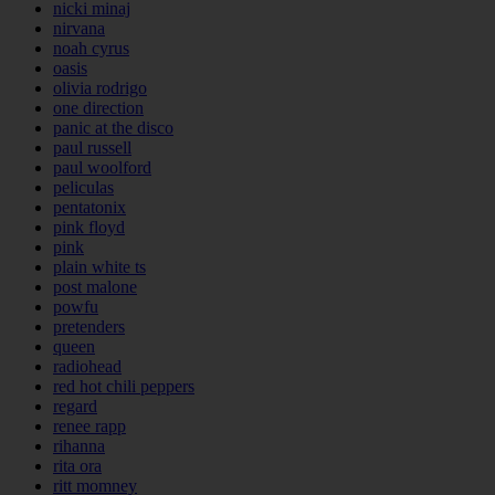
nicki minaj
nirvana
noah cyrus
oasis
olivia rodrigo
one direction
panic at the disco
paul russell
paul woolford
peliculas
pentatonix
pink floyd
pink
plain white ts
post malone
powfu
pretenders
queen
radiohead
red hot chili peppers
regard
renee rapp
rihanna
rita ora
ritt momney