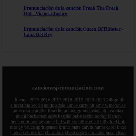
Pronunciación de la canción Freak The Freak
Out - Victoria Justice
Pronunciación de la canción Queen Of Disaster -
Lana Del Rey
cancionespronunciacion.com
Inicio
2015
2016
2017
2018
2019
2020
2023
24kgoldn
a great big world
ac dc
adele
aimee carty
ajr
amy winehouse
anne marie
aretha franklin
ariana grande
ashe
atb
ava max
avicii
backstreet boys
bastille
bebe rexha
benny blanco
benson boone
beyonce
bill withers
billie eilish
billy joel
bob
marley
bruce springsteen
bruno mars
calvin harris
cardi b
cat
janice
celine dion
charli xcx
cheat codes
christina perri
clean