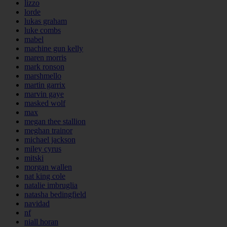
lizzo
lorde
lukas graham
luke combs
mabel
machine gun kelly
maren morris
mark ronson
marshmello
martin garrix
marvin gaye
masked wolf
max
megan thee stallion
meghan trainor
michael jackson
miley cyrus
mitski
morgan wallen
nat king cole
natalie imbruglia
natasha bedingfield
navidad
nf
niall horan