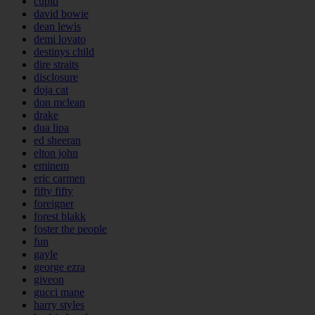
cupid
david bowie
dean lewis
demi lovato
destinys child
dire straits
disclosure
doja cat
don mclean
drake
dua lipa
ed sheeran
elton john
eminem
eric carmen
fifty fifty
foreigner
forest blakk
foster the people
fun
gayle
george ezra
giveon
gucci mane
harry styles