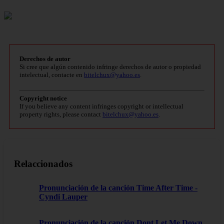
Derechos de autor
Si cree que algún contenido infringe derechos de autor o propiedad
intelectual, contacte en
bitelchux@yahoo.es
.
Copyright notice
If you believe any content infringes copyright or intellectual
property rights, please contact
bitelchux@yahoo.es
.
Relaccionados
Pronunciación de la canción Time After Time -
Cyndi Lauper
Pronunciación de la canción Dont Let Me Down