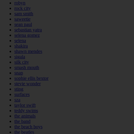
robyn
rock city
sam smith
saweetie
sean paul
sebastian yatra
selena gomez
selena
shakira
shawn mendes
sigala
silk city
smash mouth
snap
sophie ellis bextor
stevie wonder
sting
surfaces
sza
taylor swift
teddy swims
the animals
the band
the beach boys
the beatles