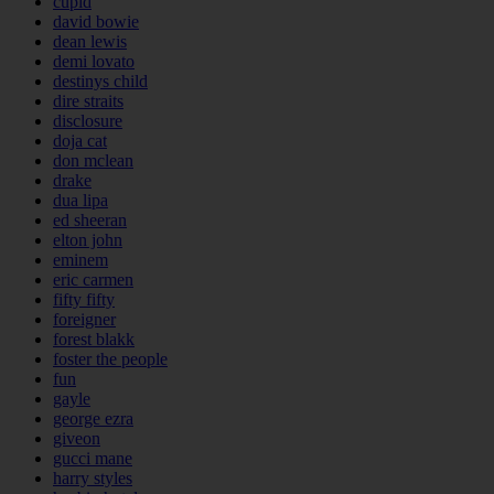
cupid
david bowie
dean lewis
demi lovato
destinys child
dire straits
disclosure
doja cat
don mclean
drake
dua lipa
ed sheeran
elton john
eminem
eric carmen
fifty fifty
foreigner
forest blakk
foster the people
fun
gayle
george ezra
giveon
gucci mane
harry styles