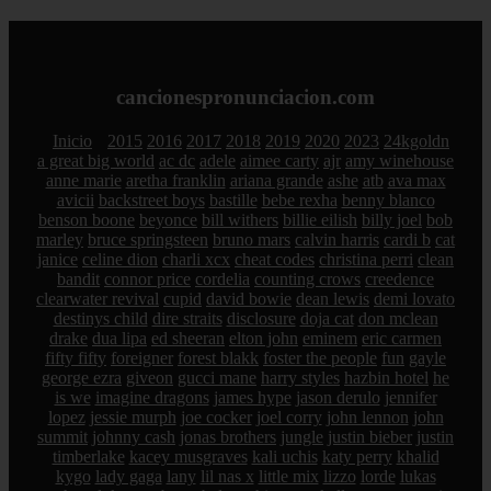
cancionespronunciacion.com
Inicio
2015
2016
2017
2018
2019
2020
2023
24kgoldn
a great big world
ac dc
adele
aimee carty
ajr
amy winehouse
anne marie
aretha franklin
ariana grande
ashe
atb
ava max
avicii
backstreet boys
bastille
bebe rexha
benny blanco
benson boone
beyonce
bill withers
billie eilish
billy joel
bob
marley
bruce springsteen
bruno mars
calvin harris
cardi b
cat
janice
celine dion
charli xcx
cheat codes
christina perri
clean
bandit
connor price
cordelia
counting crows
creedence
clearwater revival
cupid
david bowie
dean lewis
demi lovato
destinys child
dire straits
disclosure
doja cat
don mclean
drake
dua lipa
ed sheeran
elton john
eminem
eric carmen
fifty fifty
foreigner
forest blakk
foster the people
fun
gayle
george ezra
giveon
gucci mane
harry styles
hazbin hotel
he
is we
imagine dragons
james hype
jason derulo
jennifer
lopez
jessie murph
joe cocker
joel corry
john lennon
john
summit
johnny cash
jonas brothers
jungle
justin bieber
justin
timberlake
kacey musgraves
kali uchis
katy perry
khalid
kygo
lady gaga
lany
lil nas x
little mix
lizzo
lorde
lukas