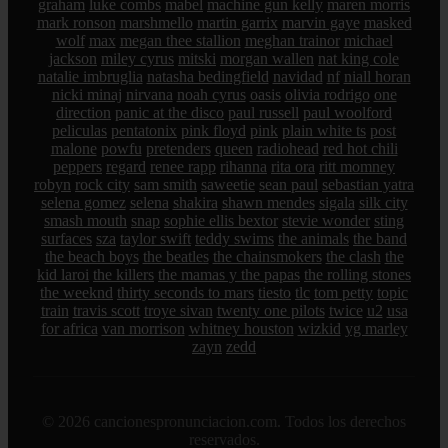
graham
luke combs
mabel
machine gun kelly
maren morris
mark ronson
marshmello
martin garrix
marvin gaye
masked
wolf
max
megan thee stallion
meghan trainor
michael
jackson
miley cyrus
mitski
morgan wallen
nat king cole
natalie imbruglia
natasha bedingfield
navidad
nf
niall horan
nicki minaj
nirvana
noah cyrus
oasis
olivia rodrigo
one
direction
panic at the disco
paul russell
paul woolford
peliculas
pentatonix
pink floyd
pink
plain white ts
post
malone
powfu
pretenders
queen
radiohead
red hot chili
peppers
regard
renee rapp
rihanna
rita ora
ritt momney
robyn
rock city
sam smith
saweetie
sean paul
sebastian yatra
selena gomez
selena
shakira
shawn mendes
sigala
silk city
smash mouth
snap
sophie ellis bextor
stevie wonder
sting
surfaces
sza
taylor swift
teddy swims
the animals
the band
the beach boys
the beatles
the chainsmokers
the clash
the
kid laroi
the killers
the mamas y the papas
the rolling stones
the weeknd
thirty seconds to mars
tiesto
tlc
tom petty
topic
train
travis scott
troye sivan
twenty one pilots
twice
u2
usa
for africa
van morrison
whitney houston
wizkid
yg marley
zayn
zedd
© 2026 cancionespronunciacion.com. Todos los derechos
reservados.