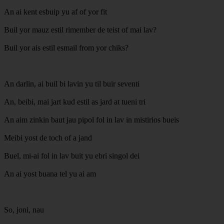
An ai kent esbuip yu af of yor fit
Buil yor mauz estil rimember de teist of mai lav?
Buil yor ais estil esmail from yor chiks?
An darlin, ai buil bi lavin yu til buir seventi
An, beibi, mai jart kud estil as jard at tueni tri
An aim zinkin baut jau pipol fol in lav in mistirios bueis
Meibi yost de toch of a jand
Buel, mi-ai fol in lav buit yu ebri singol dei
An ai yost buana tel yu ai am
So, joni, nau