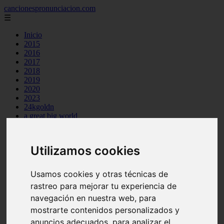
cancionespronunciacion.com
☰
Inicio
2015
2016
2017
2018
2019
2020
2023
24kgoldn
a great big world
ac dc
adele
aimee carty
Utilizamos cookies
ajr
amy winehouse
anne marie
Usamos cookies y otras técnicas de
aretha franklin
rastreo para mejorar tu experiencia de
ariana grande
ashe
navegación en nuestra web, para
atb
mostrarte contenidos personalizados y
ava max
anuncios adecuados, para analizar el
avicii