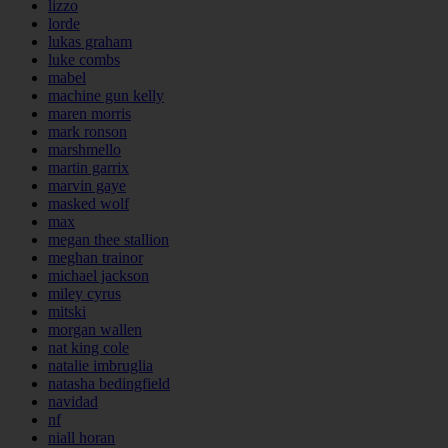
lizzo
lorde
lukas graham
luke combs
mabel
machine gun kelly
maren morris
mark ronson
marshmello
martin garrix
marvin gaye
masked wolf
max
megan thee stallion
meghan trainor
michael jackson
miley cyrus
mitski
morgan wallen
nat king cole
natalie imbruglia
natasha bedingfield
navidad
nf
niall horan