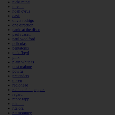
nicki minaj
nirvana
noah cyrus
oasis
olivia rodrigo
one direction
panic at the disco
paul russell
paul woolford
peliculas
pentatonix
pink floyd
pink
plain white ts
post malone
powfu
pretenders
queen
radiohead
red hot chili peppers
regard
renee rapp
rihanna
rita ora
ritt momney