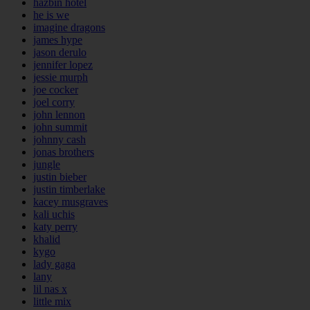
hazbin hotel
he is we
imagine dragons
james hype
jason derulo
jennifer lopez
jessie murph
joe cocker
joel corry
john lennon
john summit
johnny cash
jonas brothers
jungle
justin bieber
justin timberlake
kacey musgraves
kali uchis
katy perry
khalid
kygo
lady gaga
lany
lil nas x
little mix