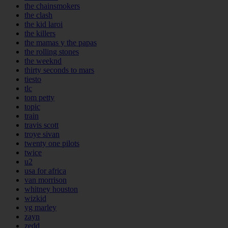
the chainsmokers
the clash
the kid laroi
the killers
the mamas y the papas
the rolling stones
the weeknd
thirty seconds to mars
tiesto
tlc
tom petty
topic
train
travis scott
troye sivan
twenty one pilots
twice
u2
usa for africa
van morrison
whitney houston
wizkid
yg marley
zayn
zedd