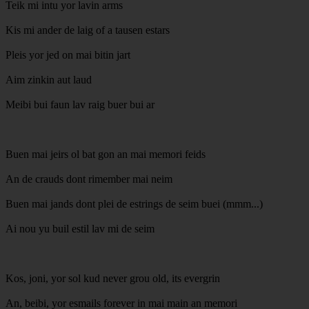
Teik mi intu yor lavin arms
Kis mi ander de laig of a tausen estars
Pleis yor jed on mai bitin jart
Aim zinkin aut laud
Meibi bui faun lav raig buer bui ar
Buen mai jeirs ol bat gon an mai memori feids
An de crauds dont rimember mai neim
Buen mai jands dont plei de estrings de seim buei (mmm...)
Ai nou yu buil estil lav mi de seim
Kos, joni, yor sol kud never grou old, its evergrin
An, beibi, yor esmails forever in mai main an memori