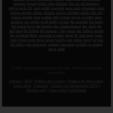
peppers
regard
renee rapp
rihanna
rita ora
ritt momney
robyn
rock city
sam smith
saweetie
sean paul
sebastian yatra
selena gomez
selena
shakira
shawn mendes
sigala
silk city
smash mouth
snap
sophie ellis bextor
stevie wonder
sting
surfaces
sza
taylor swift
teddy swims
the animals
the band
the beach boys
the beatles
the chainsmokers
the clash
the
kid laroi
the killers
the mamas y the papas
the rolling stones
the weeknd
thirty seconds to mars
tiesto
tlc
tom petty
topic
train
travis scott
troye sivan
twenty one pilots
twice
u2
usa
for africa
van morrison
whitney houston
wizkid
yg marley
zayn
zedd
© 2026 cancionespronunciacion.com. Todos los derechos
reservados.
Sitemap
|
RSS
|
Política de Cookies
|
Política de Privacidad
|
Aviso legal
|
Contacto
|
Creado por 0lemiswebs SEO y
Diseño web
|
Libro sobre Cabañuelas