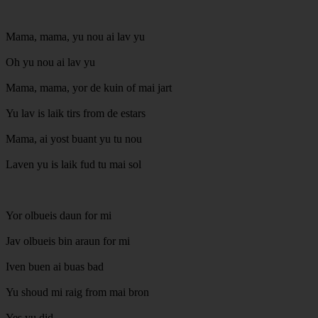
Mama, mama, yu nou ai lav yu
Oh yu nou ai lav yu
Mama, mama, yor de kuin of mai jart
Yu lav is laik tirs from de estars
Mama, ai yost buant yu tu nou
Laven yu is laik fud tu mai sol
Yor olbueis daun for mi
Jav olbueis bin araun for mi
Iven buen ai buas bad
Yu shoud mi raig from mai bron
Yes yu did