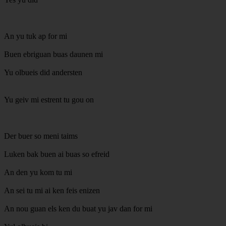
An yu tuk ap for mi
Buen ebriguan buas daunen mi
Yu olbueis did andersten
Yu geiv mi estrent tu gou on
Der buer so meni taims
Luken bak buen ai buas so efreid
An den yu kom tu mi
An sei tu mi ai ken feis enizen
An nou guan els ken du buat yu jav dan for mi