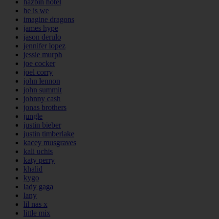
hazbin hotel
he is we
imagine dragons
james hype
jason derulo
jennifer lopez
jessie murph
joe cocker
joel corry
john lennon
john summit
johnny cash
jonas brothers
jungle
justin bieber
justin timberlake
kacey musgraves
kali uchis
katy perry
khalid
kygo
lady gaga
lany
lil nas x
little mix