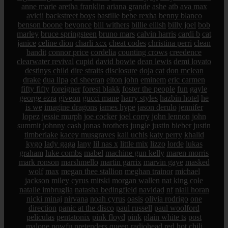
anne marie
aretha franklin
ariana grande
ashe
atb
ava max
avicii
backstreet boys
bastille
bebe rexha
benny blanco
benson boone
beyonce
bill withers
billie eilish
billy joel
bob
marley
bruce springsteen
bruno mars
calvin harris
cardi b
cat
janice
celine dion
charli xcx
cheat codes
christina perri
clean
bandit
connor price
cordelia
counting crows
creedence
clearwater revival
cupid
david bowie
dean lewis
demi lovato
destinys child
dire straits
disclosure
doja cat
don mclean
drake
dua lipa
ed sheeran
elton john
eminem
eric carmen
fifty fifty
foreigner
forest blakk
foster the people
fun
gayle
george ezra
giveon
gucci mane
harry styles
hazbin hotel
he
is we
imagine dragons
james hype
jason derulo
jennifer
lopez
jessie murph
joe cocker
joel corry
john lennon
john
summit
johnny cash
jonas brothers
jungle
justin bieber
justin
timberlake
kacey musgraves
kali uchis
katy perry
khalid
kygo
lady gaga
lany
lil nas x
little mix
lizzo
lorde
lukas
graham
luke combs
mabel
machine gun kelly
maren morris
mark ronson
marshmello
martin garrix
marvin gaye
masked
wolf
max
megan thee stallion
meghan trainor
michael
jackson
miley cyrus
mitski
morgan wallen
nat king cole
natalie imbruglia
natasha bedingfield
navidad
nf
niall horan
nicki minaj
nirvana
noah cyrus
oasis
olivia rodrigo
one
direction
panic at the disco
paul russell
paul woolford
peliculas
pentatonix
pink floyd
pink
plain white ts
post
malone
powfu
pretenders
queen
radiohead
red hot chili