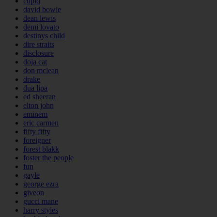
cupid
david bowie
dean lewis
demi lovato
destinys child
dire straits
disclosure
doja cat
don mclean
drake
dua lipa
ed sheeran
elton john
eminem
eric carmen
fifty fifty
foreigner
forest blakk
foster the people
fun
gayle
george ezra
giveon
gucci mane
harry styles