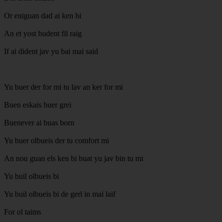
Or eniguan dad ai ken bi
An et yost budent fil raig
If ai dident jav yu bai mai said
Yu buer der for mi tu lav an ker for mi
Buen eskais buer grei
Buenever ai buas born
Yu buer olbueis der tu comfort mi
An nou guan els ken bi buat yu jav bin tu mi
Yu buil olbueis bi
Yu buil olbueis bi de gerl in mai laif
For ol taims