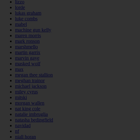
lizzo
lorde
lukas graham
luke combs
mabel
machine gun kelly
maren morris
mark ronson
marshmello
martin garrix
marvin gaye
masked wolf
max
megan thee stallion
meghan trainor
michael jackson
miley cyrus
mitski
morgan wallen
nat king cole
natalie imbruglia
natasha bedingfield
navidad
nf
niall horan