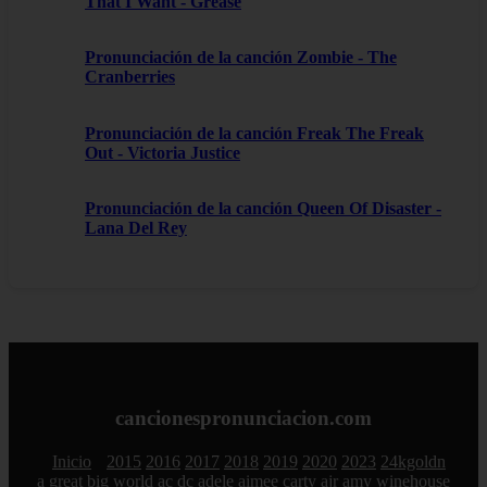
That I Want - Grease
Pronunciación de la canción Zombie - The
Cranberries
Pronunciación de la canción Freak The Freak
Out - Victoria Justice
Pronunciación de la canción Queen Of Disaster -
Lana Del Rey
cancionespronunciacion.com
Inicio
2015
2016
2017
2018
2019
2020
2023
24kgoldn
a great big world
ac dc
adele
aimee carty
ajr
amy winehouse