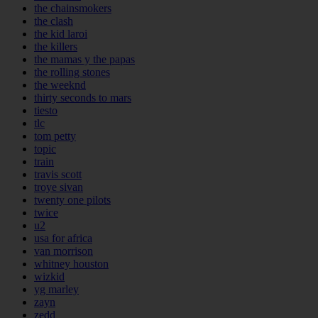
the chainsmokers
the clash
the kid laroi
the killers
the mamas y the papas
the rolling stones
the weeknd
thirty seconds to mars
tiesto
tlc
tom petty
topic
train
travis scott
troye sivan
twenty one pilots
twice
u2
usa for africa
van morrison
whitney houston
wizkid
yg marley
zayn
zedd