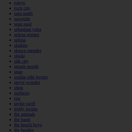
robyn
rock city
sam smith
saweetie
sean paul
sebastian yatra
selena gomez
selena
shakira
shawn mendes
sigala
silk city
smash mouth
snap
sophie ellis bextor
stevie wonder
sting
surfaces
sza
taylor swift
teddy swims
the animals
the band
the beach boys
the beatles