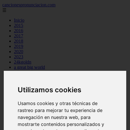
cancionespronunciacion.com
☰
Inicio
2015
2016
2017
2018
2019
2020
2023
24kgoldn
a great big world
ac dc
adele
aimee carty
ajr
Utilizamos cookies
amy winehouse
anne marie
Usamos cookies y otras técnicas de
aretha franklin
ariana grande
rastreo para mejorar tu experiencia de
ashe
navegación en nuestra web, para
atb
mostrarte contenidos personalizados y
ava max
avicii