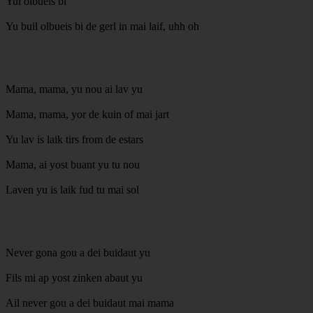
Yul olbueis bi
Yu buil olbueis bi de gerl in mai laif, uhh oh
Mama, mama, yu nou ai lav yu
Mama, mama, yor de kuin of mai jart
Yu lav is laik tirs from de estars
Mama, ai yost buant yu tu nou
Laven yu is laik fud tu mai sol
Never gona gou a dei buidaut yu
Fils mi ap yost zinken abaut yu
Ail never gou a dei buidaut mai mama