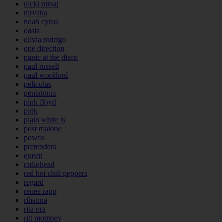
nicki minaj
nirvana
noah cyrus
oasis
olivia rodrigo
one direction
panic at the disco
paul russell
paul woolford
peliculas
pentatonix
pink floyd
pink
plain white ts
post malone
powfu
pretenders
queen
radiohead
red hot chili peppers
regard
renee rapp
rihanna
rita ora
ritt momney