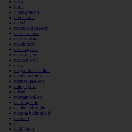
lizzo
lorde
lukas graham
luke combs
mabel
machine gun kelly
maren morris
mark ronson
marshmello
martin garrix
marvin gaye
masked wolf
max
megan thee stallion
meghan trainor
michael jackson
miley cyrus
mitski
morgan wallen
nat king cole
natalie imbruglia
natasha bedingfield
navidad
nf
niall horan