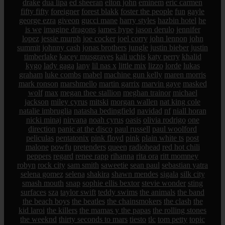
drake
dua lipa
ed sheeran
elton john
eminem
eric carmen
fifty fifty
foreigner
forest blakk
foster the people
fun
gayle
george ezra
giveon
gucci mane
harry styles
hazbin hotel
he
is we
imagine dragons
james hype
jason derulo
jennifer
lopez
jessie murph
joe cocker
joel corry
john lennon
john
summit
johnny cash
jonas brothers
jungle
justin bieber
justin
timberlake
kacey musgraves
kali uchis
katy perry
khalid
kygo
lady gaga
lany
lil nas x
little mix
lizzo
lorde
lukas
graham
luke combs
mabel
machine gun kelly
maren morris
mark ronson
marshmello
martin garrix
marvin gaye
masked
wolf
max
megan thee stallion
meghan trainor
michael
jackson
miley cyrus
mitski
morgan wallen
nat king cole
natalie imbruglia
natasha bedingfield
navidad
nf
niall horan
nicki minaj
nirvana
noah cyrus
oasis
olivia rodrigo
one
direction
panic at the disco
paul russell
paul woolford
peliculas
pentatonix
pink floyd
pink
plain white ts
post
malone
powfu
pretenders
queen
radiohead
red hot chili
peppers
regard
renee rapp
rihanna
rita ora
ritt momney
robyn
rock city
sam smith
saweetie
sean paul
sebastian yatra
selena gomez
selena
shakira
shawn mendes
sigala
silk city
smash mouth
snap
sophie ellis bextor
stevie wonder
sting
surfaces
sza
taylor swift
teddy swims
the animals
the band
the beach boys
the beatles
the chainsmokers
the clash
the
kid laroi
the killers
the mamas y the papas
the rolling stones
the weeknd
thirty seconds to mars
tiesto
tlc
tom petty
topic