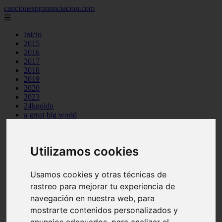
cancionespronunciacion.com
☰
Inicio
2015
2016
2017
2018
2019
2020
2023
24kgoldn
a great big world
ac dc
adele
aimee carty
Utilizamos cookies
ajr
amy winehouse
anne marie
Usamos cookies y otras técnicas de
aretha franklin
rastreo para mejorar tu experiencia de
ariana grande
ashe
navegación en nuestra web, para
atb
mostrarte contenidos personalizados y
ava max
anuncios adecuados, para analizar el
avicii