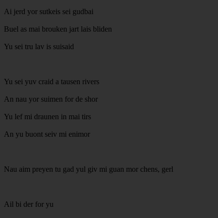
Ai jerd yor sutkeis sei gudbai
Buel as mai brouken jart lais bliden
Yu sei tru lav is suisaid
Yu sei yuv craid a tausen rivers
An nau yor suimen for de shor
Yu lef mi draunen in mai tirs
An yu buont seiv mi enimor
Nau aim preyen tu gad yul giv mi guan mor chens, gerl
Ail bi der for yu