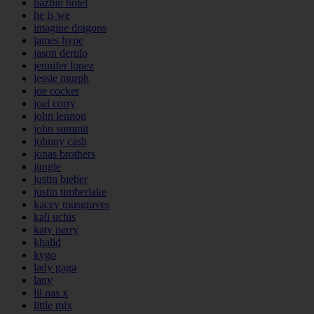
hazbin hotel
he is we
imagine dragons
james hype
jason derulo
jennifer lopez
jessie murph
joe cocker
joel corry
john lennon
john summit
johnny cash
jonas brothers
jungle
justin bieber
justin timberlake
kacey musgraves
kali uchis
katy perry
khalid
kygo
lady gaga
lany
lil nas x
little mix