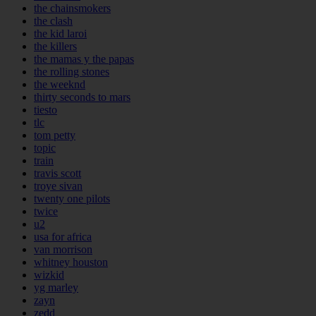
the chainsmokers
the clash
the kid laroi
the killers
the mamas y the papas
the rolling stones
the weeknd
thirty seconds to mars
tiesto
tlc
tom petty
topic
train
travis scott
troye sivan
twenty one pilots
twice
u2
usa for africa
van morrison
whitney houston
wizkid
yg marley
zayn
zedd