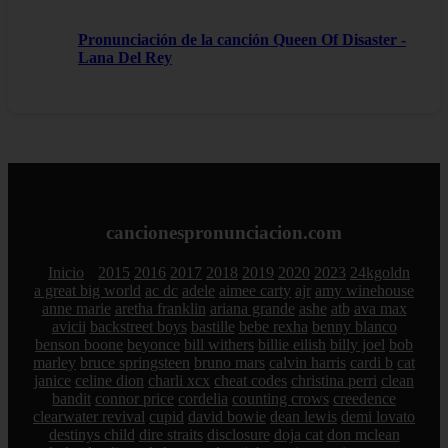
Pronunciación de la canción Queen Of Disaster -
Lana Del Rey
cancionespronunciacion.com
Inicio
2015
2016
2017
2018
2019
2020
2023
24kgoldn
a great big world
ac dc
adele
aimee carty
ajr
amy winehouse
anne marie
aretha franklin
ariana grande
ashe
atb
ava max
avicii
backstreet boys
bastille
bebe rexha
benny blanco
benson boone
beyonce
bill withers
billie eilish
billy joel
bob
marley
bruce springsteen
bruno mars
calvin harris
cardi b
cat
janice
celine dion
charli xcx
cheat codes
christina perri
clean
bandit
connor price
cordelia
counting crows
creedence
clearwater revival
cupid
david bowie
dean lewis
demi lovato
destinys child
dire straits
disclosure
doja cat
don mclean