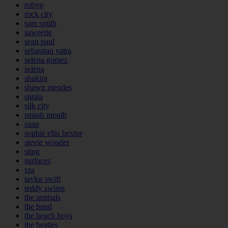
robyn
rock city
sam smith
saweetie
sean paul
sebastian yatra
selena gomez
selena
shakira
shawn mendes
sigala
silk city
smash mouth
snap
sophie ellis bextor
stevie wonder
sting
surfaces
sza
taylor swift
teddy swims
the animals
the band
the beach boys
the beatles