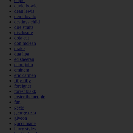
cupid
david bowie
dean lewis
demi lovato
destinys child
dire straits
disclosure
doja cat
don mclean
drake
dua lipa
ed sheeran
elton john
eminem
eric carmen
fifty fifty
foreigner
forest blakk
foster the people
fun
gayle
george ezra
giveon
gucci mane
harry styles