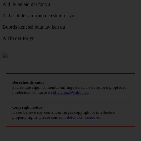
Aid liv an aid dai for yu
Aid estil de san from de eskai for yu
Buords kent sei buat lav ken du
Ail bi der for yu
Derechos de autor
Si cree que algún contenido infringe derechos de autor o propiedad
intelectual, contacte en
bitelchux@yahoo.es
.
Copyright notice
If you believe any content infringes copyright or intellectual
property rights, please contact
bitelchux@yahoo.es
.