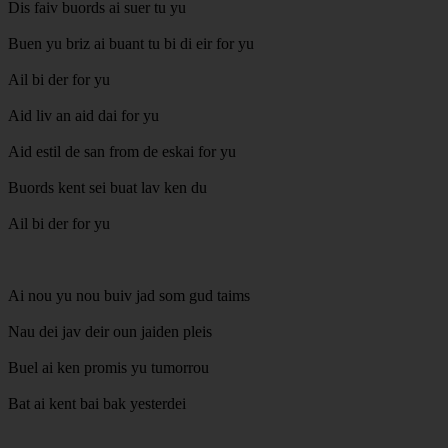
Dis faiv buords ai suer tu yu
Buen yu briz ai buant tu bi di eir for yu
Ail bi der for yu
Aid liv an aid dai for yu
Aid estil de san from de eskai for yu
Buords kent sei buat lav ken du
Ail bi der for yu
Ai nou yu nou buiv jad som gud taims
Nau dei jav deir oun jaiden pleis
Buel ai ken promis yu tumorrou
Bat ai kent bai bak yesterdei