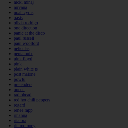
nicki minaj
nirvana
noah cyrus
oasis
olivia rodrigo
one direction
panic at the disco
paul russell
paul woolford
peliculas
pentatonix
pink floyd
pink
plain white ts
post malone
powfu
pretenders
queen
radiohead
red hot chili peppers
regard
renee rapp
rihanna
rita ora
ritt momney