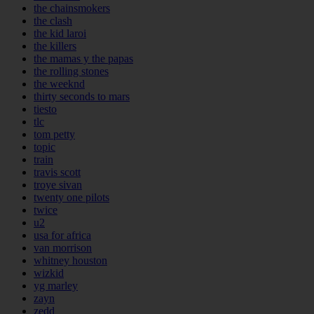
the chainsmokers
the clash
the kid laroi
the killers
the mamas y the papas
the rolling stones
the weeknd
thirty seconds to mars
tiesto
tlc
tom petty
topic
train
travis scott
troye sivan
twenty one pilots
twice
u2
usa for africa
van morrison
whitney houston
wizkid
yg marley
zayn
zedd