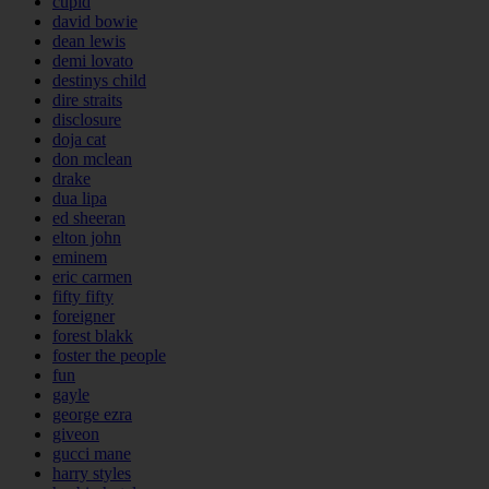
cupid
david bowie
dean lewis
demi lovato
destinys child
dire straits
disclosure
doja cat
don mclean
drake
dua lipa
ed sheeran
elton john
eminem
eric carmen
fifty fifty
foreigner
forest blakk
foster the people
fun
gayle
george ezra
giveon
gucci mane
harry styles