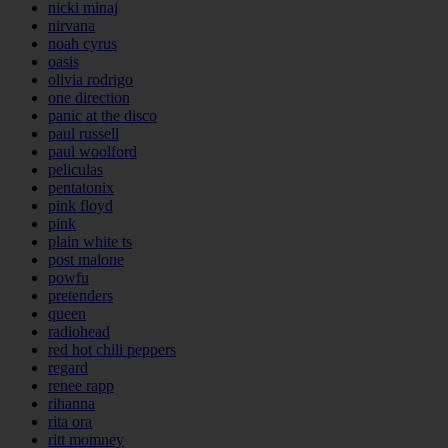
nicki minaj
nirvana
noah cyrus
oasis
olivia rodrigo
one direction
panic at the disco
paul russell
paul woolford
peliculas
pentatonix
pink floyd
pink
plain white ts
post malone
powfu
pretenders
queen
radiohead
red hot chili peppers
regard
renee rapp
rihanna
rita ora
ritt momney