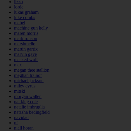
lizzo
lorde
lukas graham
luke combs
mabel
machine gun kelly
maren morris
mark ronson
marshmello
martin garrix
marvin gaye
masked wolf
max
megan thee stallion
meghan trainor
michael jackson
miley cyrus
mitski
morgan wallen
nat king cole
natalie imbruglia
natasha bedingfield
navidad
nf
niall horan