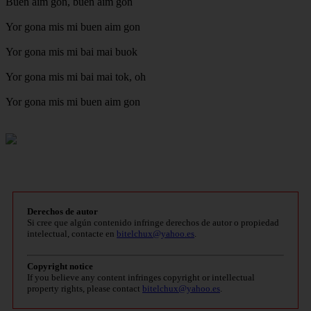
Buen aim gon, buen aim gon
Yor gona mis mi buen aim gon
Yor gona mis mi bai mai buok
Yor gona mis mi bai mai tok, oh
Yor gona mis mi buen aim gon
Derechos de autor
Si cree que algún contenido infringe derechos de autor o propiedad
intelectual, contacte en
bitelchux@yahoo.es
.
Copyright notice
If you believe any content infringes copyright or intellectual
property rights, please contact
bitelchux@yahoo.es
.