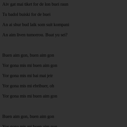
Aiv gat mai tiket for de lon buei raun
Tu badol buiski for de buei
An ai shur bud laik som suit kompani
An aim liven tumorrou. Buat yu sei?
Buen aim gon, buen aim gon
Yor gona mis mi buen aim gon
Yor gona mis mi bai mai jeir
Yor gona mis mi ebribuer, oh
Yor gona mis mi buen aim gon
Buen aim gon, buen aim gon
Yor gona mis mi buen aim gon