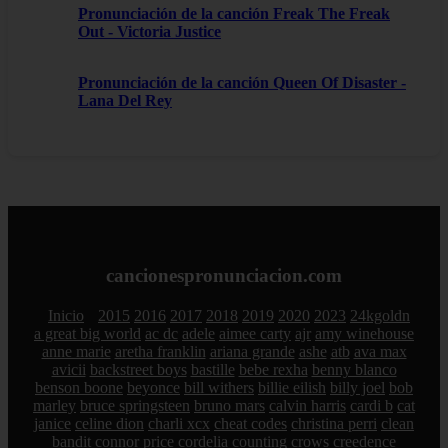
Pronunciación de la canción Freak The Freak
Out - Victoria Justice
Pronunciación de la canción Queen Of Disaster -
Lana Del Rey
cancionespronunciacion.com
Inicio
2015
2016
2017
2018
2019
2020
2023
24kgoldn
a great big world
ac dc
adele
aimee carty
ajr
amy winehouse
anne marie
aretha franklin
ariana grande
ashe
atb
ava max
avicii
backstreet boys
bastille
bebe rexha
benny blanco
benson boone
beyonce
bill withers
billie eilish
billy joel
bob
marley
bruce springsteen
bruno mars
calvin harris
cardi b
cat
janice
celine dion
charli xcx
cheat codes
christina perri
clean
bandit
connor price
cordelia
counting crows
creedence