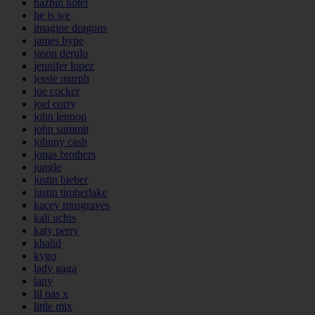
hazbin hotel
he is we
imagine dragons
james hype
jason derulo
jennifer lopez
jessie murph
joe cocker
joel corry
john lennon
john summit
johnny cash
jonas brothers
jungle
justin bieber
justin timberlake
kacey musgraves
kali uchis
katy perry
khalid
kygo
lady gaga
lany
lil nas x
little mix