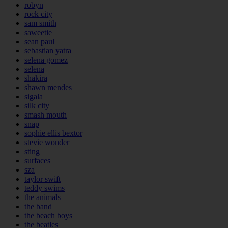
robyn
rock city
sam smith
saweetie
sean paul
sebastian yatra
selena gomez
selena
shakira
shawn mendes
sigala
silk city
smash mouth
snap
sophie ellis bextor
stevie wonder
sting
surfaces
sza
taylor swift
teddy swims
the animals
the band
the beach boys
the beatles