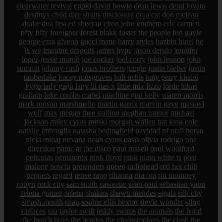
clearwater revival
cupid
david bowie
dean lewis
demi lovato
destinys child
dire straits
disclosure
doja cat
don mclean
drake
dua lipa
ed sheeran
elton john
eminem
eric carmen
fifty fifty
foreigner
forest blakk
foster the people
fun
gayle
george ezra
giveon
gucci mane
harry styles
hazbin hotel
he
is we
imagine dragons
james hype
jason derulo
jennifer
lopez
jessie murph
joe cocker
joel corry
john lennon
john
summit
johnny cash
jonas brothers
jungle
justin bieber
justin
timberlake
kacey musgraves
kali uchis
katy perry
khalid
kygo
lady gaga
lany
lil nas x
little mix
lizzo
lorde
lukas
graham
luke combs
mabel
machine gun kelly
maren morris
mark ronson
marshmello
martin garrix
marvin gaye
masked
wolf
max
megan thee stallion
meghan trainor
michael
jackson
miley cyrus
mitski
morgan wallen
nat king cole
natalie imbruglia
natasha bedingfield
navidad
nf
niall horan
nicki minaj
nirvana
noah cyrus
oasis
olivia rodrigo
one
direction
panic at the disco
paul russell
paul woolford
peliculas
pentatonix
pink floyd
pink
plain white ts
post
malone
powfu
pretenders
queen
radiohead
red hot chili
peppers
regard
renee rapp
rihanna
rita ora
ritt momney
robyn
rock city
sam smith
saweetie
sean paul
sebastian yatra
selena gomez
selena
shakira
shawn mendes
sigala
silk city
smash mouth
snap
sophie ellis bextor
stevie wonder
sting
surfaces
sza
taylor swift
teddy swims
the animals
the band
the beach boys
the beatles
the chainsmokers
the clash
the