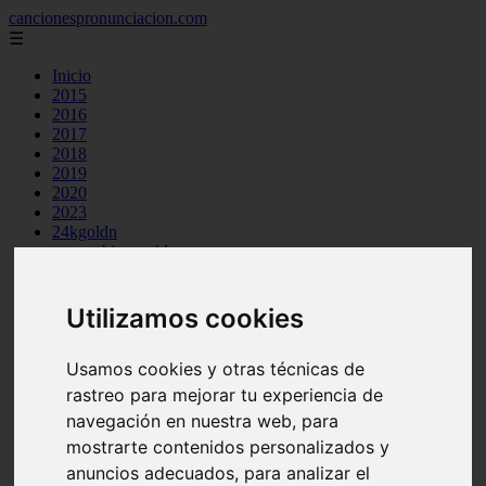
cancionespronunciacion.com
☰
Inicio
2015
2016
2017
2018
2019
2020
2023
24kgoldn
a great big world
ac dc
adele
aimee carty
Utilizamos cookies
ajr
amy winehouse
Usamos cookies y otras técnicas de
anne marie
aretha franklin
rastreo para mejorar tu experiencia de
ariana grande
navegación en nuestra web, para
ashe
mostrarte contenidos personalizados y
atb
ava max
anuncios adecuados, para analizar el
avicii