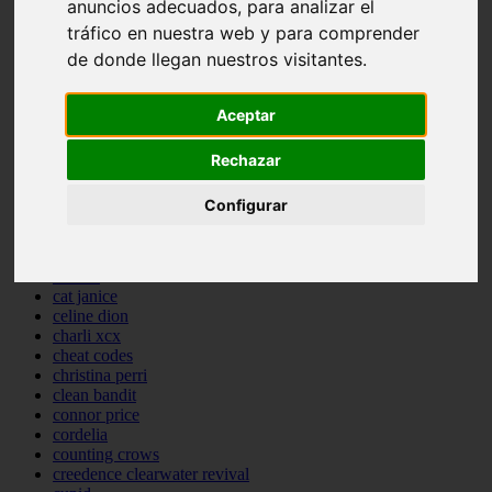
anuncios adecuados, para analizar el
backstreet boys
tráfico en nuestra web y para comprender
bastille
de donde llegan nuestros visitantes.
bebe rexha
benny blanco
benson boone
Aceptar
beyonce
bill withers
billie eilish
Rechazar
billy joel
bob marley
Configurar
bruce springsteen
bruno mars
calvin harris
cardi b
cat janice
celine dion
charli xcx
cheat codes
christina perri
clean bandit
connor price
cordelia
counting crows
creedence clearwater revival