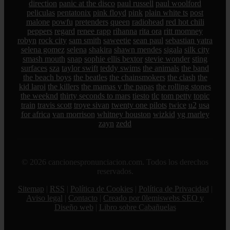
direction
panic at the disco
paul russell
paul woolford
peliculas
pentatonix
pink floyd
pink
plain white ts
post
malone
powfu
pretenders
queen
radiohead
red hot chili
peppers
regard
renee rapp
rihanna
rita ora
ritt momney
robyn
rock city
sam smith
saweetie
sean paul
sebastian yatra
selena gomez
selena
shakira
shawn mendes
sigala
silk city
smash mouth
snap
sophie ellis bextor
stevie wonder
sting
surfaces
sza
taylor swift
teddy swims
the animals
the band
the beach boys
the beatles
the chainsmokers
the clash
the
kid laroi
the killers
the mamas y the papas
the rolling stones
the weeknd
thirty seconds to mars
tiesto
tlc
tom petty
topic
train
travis scott
troye sivan
twenty one pilots
twice
u2
usa
for africa
van morrison
whitney houston
wizkid
yg marley
zayn
zedd
© 2026 cancionespronunciacion.com. Todos los derechos
reservados.
Sitemap
|
RSS
|
Política de Cookies
|
Política de Privacidad
|
Aviso legal
|
Contacto
|
Creado por 0lemiswebs SEO y
Diseño web
|
Libro sobre Cabañuelas