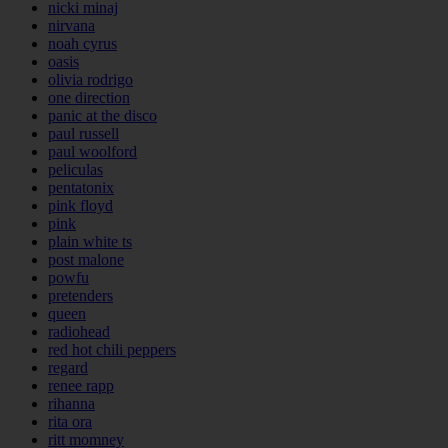
nicki minaj
nirvana
noah cyrus
oasis
olivia rodrigo
one direction
panic at the disco
paul russell
paul woolford
peliculas
pentatonix
pink floyd
pink
plain white ts
post malone
powfu
pretenders
queen
radiohead
red hot chili peppers
regard
renee rapp
rihanna
rita ora
ritt momney