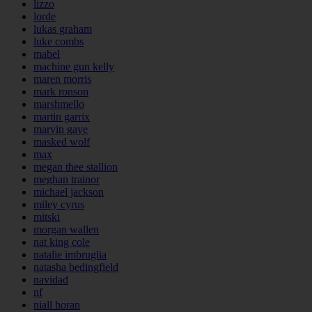
lizzo
lorde
lukas graham
luke combs
mabel
machine gun kelly
maren morris
mark ronson
marshmello
martin garrix
marvin gaye
masked wolf
max
megan thee stallion
meghan trainor
michael jackson
miley cyrus
mitski
morgan wallen
nat king cole
natalie imbruglia
natasha bedingfield
navidad
nf
niall horan