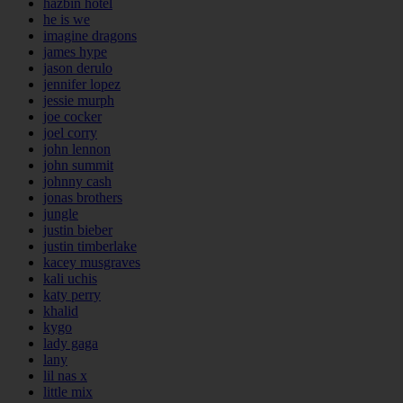
hazbin hotel
he is we
imagine dragons
james hype
jason derulo
jennifer lopez
jessie murph
joe cocker
joel corry
john lennon
john summit
johnny cash
jonas brothers
jungle
justin bieber
justin timberlake
kacey musgraves
kali uchis
katy perry
khalid
kygo
lady gaga
lany
lil nas x
little mix