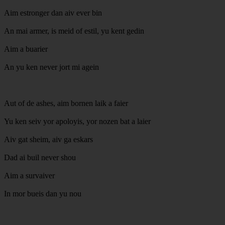
Aim estronger dan aiv ever bin
An mai armer, is meid of estil, yu kent gedin
Aim a buarier
An yu ken never jort mi agein
Aut of de ashes, aim bornen laik a faier
Yu ken seiv yor apoloyis, yor nozen bat a laier
Aiv gat sheim, aiv ga eskars
Dad ai buil never shou
Aim a survaiver
In mor bueis dan yu nou