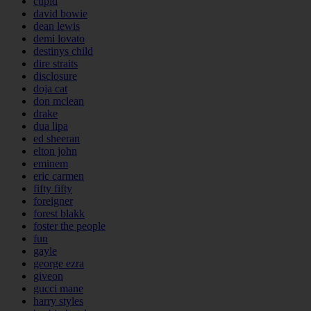
cupid
david bowie
dean lewis
demi lovato
destinys child
dire straits
disclosure
doja cat
don mclean
drake
dua lipa
ed sheeran
elton john
eminem
eric carmen
fifty fifty
foreigner
forest blakk
foster the people
fun
gayle
george ezra
giveon
gucci mane
harry styles