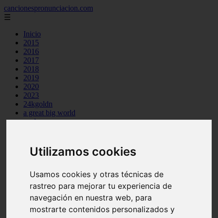
cancionespronunciacion.com
☰
Inicio
2015
2016
2017
2018
2019
2020
2023
24kgoldn
a great big world
ac dc
adele
aimee carty
ajr
Utilizamos cookies
amy winehouse
anne marie
Usamos cookies y otras técnicas de
aretha franklin
ariana grande
rastreo para mejorar tu experiencia de
ashe
navegación en nuestra web, para
atb
mostrarte contenidos personalizados y
ava max
avicii