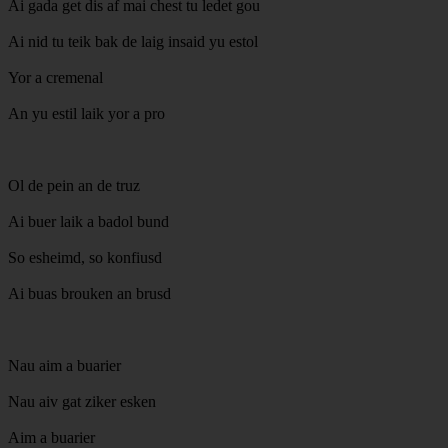
Ai gada get dis af mai chest tu ledet gou
Ai nid tu teik bak de laig insaid yu estol
Yor a cremenal
An yu estil laik yor a pro
Ol de pein an de truz
Ai buer laik a badol bund
So esheimd, so konfiusd
Ai buas brouken an brusd
Nau aim a buarier
Nau aiv gat ziker esken
Aim a buarier