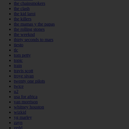
the chainsmokers
the clash
the kid laroi
the killers
the mamas y the papas
the rolling stones
the weeknd
thirty seconds to mars
tiesto
tlc
tom petty
topic
train
travis scott
troye sivan
twenty one pilots
twice
u2
usa for africa
van morrison
whitney houston
wizkid
yg marley
zayn
zedd