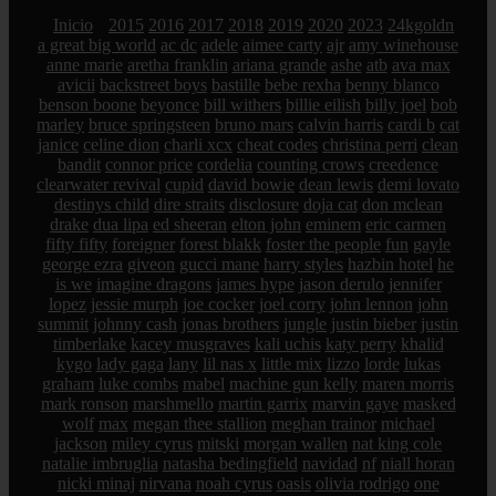
Inicio
2015
2016
2017
2018
2019
2020
2023
24kgoldn
a great big world
ac dc
adele
aimee carty
ajr
amy winehouse
anne marie
aretha franklin
ariana grande
ashe
atb
ava max
avicii
backstreet boys
bastille
bebe rexha
benny blanco
benson boone
beyonce
bill withers
billie eilish
billy joel
bob
marley
bruce springsteen
bruno mars
calvin harris
cardi b
cat
janice
celine dion
charli xcx
cheat codes
christina perri
clean
bandit
connor price
cordelia
counting crows
creedence
clearwater revival
cupid
david bowie
dean lewis
demi lovato
destinys child
dire straits
disclosure
doja cat
don mclean
drake
dua lipa
ed sheeran
elton john
eminem
eric carmen
fifty fifty
foreigner
forest blakk
foster the people
fun
gayle
george ezra
giveon
gucci mane
harry styles
hazbin hotel
he
is we
imagine dragons
james hype
jason derulo
jennifer
lopez
jessie murph
joe cocker
joel corry
john lennon
john
summit
johnny cash
jonas brothers
jungle
justin bieber
justin
timberlake
kacey musgraves
kali uchis
katy perry
khalid
kygo
lady gaga
lany
lil nas x
little mix
lizzo
lorde
lukas
graham
luke combs
mabel
machine gun kelly
maren morris
mark ronson
marshmello
martin garrix
marvin gaye
masked
wolf
max
megan thee stallion
meghan trainor
michael
jackson
miley cyrus
mitski
morgan wallen
nat king cole
natalie imbruglia
natasha bedingfield
navidad
nf
niall horan
nicki minaj
nirvana
noah cyrus
oasis
olivia rodrigo
one