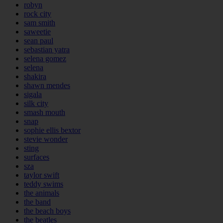
robyn
rock city
sam smith
saweetie
sean paul
sebastian yatra
selena gomez
selena
shakira
shawn mendes
sigala
silk city
smash mouth
snap
sophie ellis bextor
stevie wonder
sting
surfaces
sza
taylor swift
teddy swims
the animals
the band
the beach boys
the beatles