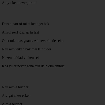
An yu ken never jort mi
Ders a part of mi ai kent get bak
A lirol gerl griu ap tu fast
Ol et tuk buas guans. Ail never bi de seim
Nau aim teiken bak mai laif tudei
Nozen lef dad yu ken sei
Kos yu ar never gona teik de bleim enibuei
Nau aim a buarier
Aiv gat ziker esken
Aim a buarier