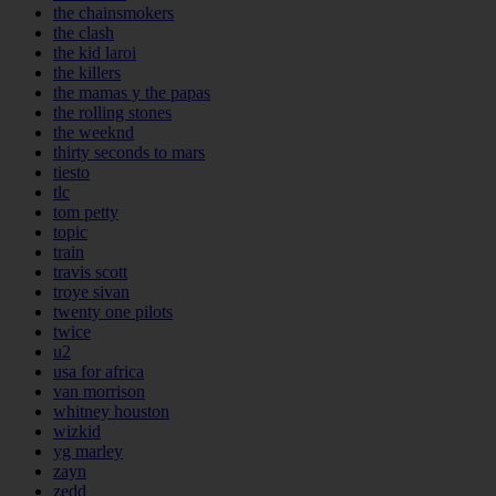
the chainsmokers
the clash
the kid laroi
the killers
the mamas y the papas
the rolling stones
the weeknd
thirty seconds to mars
tiesto
tlc
tom petty
topic
train
travis scott
troye sivan
twenty one pilots
twice
u2
usa for africa
van morrison
whitney houston
wizkid
yg marley
zayn
zedd