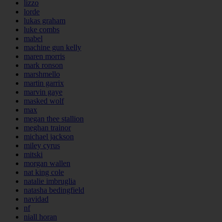
lizzo
lorde
lukas graham
luke combs
mabel
machine gun kelly
maren morris
mark ronson
marshmello
martin garrix
marvin gaye
masked wolf
max
megan thee stallion
meghan trainor
michael jackson
miley cyrus
mitski
morgan wallen
nat king cole
natalie imbruglia
natasha bedingfield
navidad
nf
niall horan