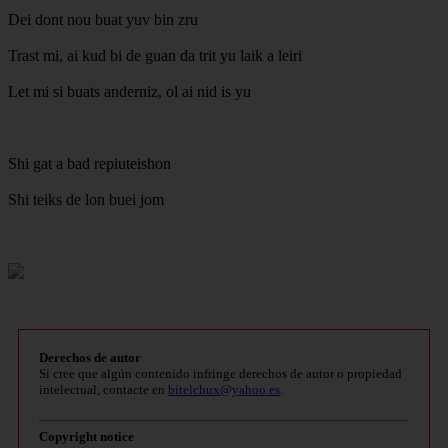
Dei dont nou buat yuv bin zru
Trast mi, ai kud bi de guan da trit yu laik a leiri
Let mi si buats anderniz, ol ai nid is yu
Shi gat a bad repiuteishon
Shi teiks de lon buei jom
Derechos de autor
Si cree que algún contenido infringe derechos de autor o propiedad
intelectual, contacte en
bitelchux@yahoo.es
.
Copyright notice