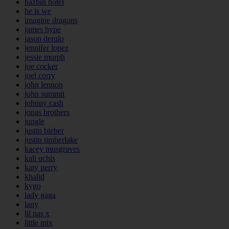
hazbin hotel
he is we
imagine dragons
james hype
jason derulo
jennifer lopez
jessie murph
joe cocker
joel corry
john lennon
john summit
johnny cash
jonas brothers
jungle
justin bieber
justin timberlake
kacey musgraves
kali uchis
katy perry
khalid
kygo
lady gaga
lany
lil nas x
little mix