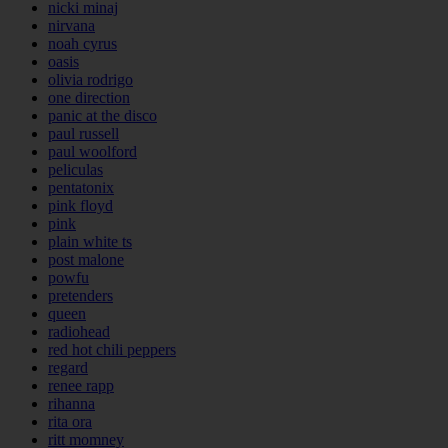
nicki minaj
nirvana
noah cyrus
oasis
olivia rodrigo
one direction
panic at the disco
paul russell
paul woolford
peliculas
pentatonix
pink floyd
pink
plain white ts
post malone
powfu
pretenders
queen
radiohead
red hot chili peppers
regard
renee rapp
rihanna
rita ora
ritt momney