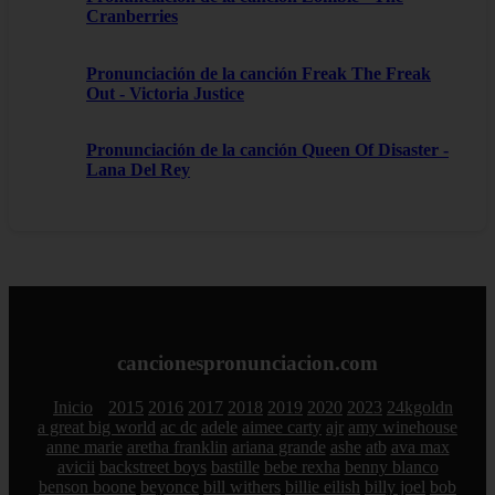
Cranberries
Pronunciación de la canción Freak The Freak
Out - Victoria Justice
Pronunciación de la canción Queen Of Disaster -
Lana Del Rey
cancionespronunciacion.com
Inicio
2015
2016
2017
2018
2019
2020
2023
24kgoldn
a great big world
ac dc
adele
aimee carty
ajr
amy winehouse
anne marie
aretha franklin
ariana grande
ashe
atb
ava max
avicii
backstreet boys
bastille
bebe rexha
benny blanco
benson boone
beyonce
bill withers
billie eilish
billy joel
bob