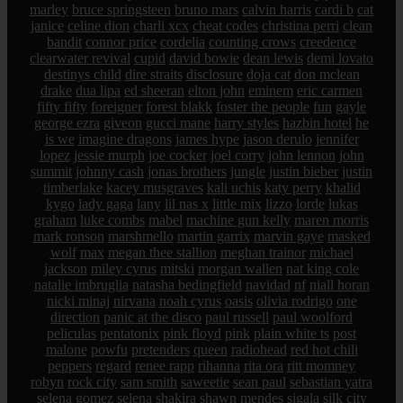
marley
bruce springsteen
bruno mars
calvin harris
cardi b
cat
janice
celine dion
charli xcx
cheat codes
christina perri
clean
bandit
connor price
cordelia
counting crows
creedence
clearwater revival
cupid
david bowie
dean lewis
demi lovato
destinys child
dire straits
disclosure
doja cat
don mclean
drake
dua lipa
ed sheeran
elton john
eminem
eric carmen
fifty fifty
foreigner
forest blakk
foster the people
fun
gayle
george ezra
giveon
gucci mane
harry styles
hazbin hotel
he
is we
imagine dragons
james hype
jason derulo
jennifer
lopez
jessie murph
joe cocker
joel corry
john lennon
john
summit
johnny cash
jonas brothers
jungle
justin bieber
justin
timberlake
kacey musgraves
kali uchis
katy perry
khalid
kygo
lady gaga
lany
lil nas x
little mix
lizzo
lorde
lukas
graham
luke combs
mabel
machine gun kelly
maren morris
mark ronson
marshmello
martin garrix
marvin gaye
masked
wolf
max
megan thee stallion
meghan trainor
michael
jackson
miley cyrus
mitski
morgan wallen
nat king cole
natalie imbruglia
natasha bedingfield
navidad
nf
niall horan
nicki minaj
nirvana
noah cyrus
oasis
olivia rodrigo
one
direction
panic at the disco
paul russell
paul woolford
peliculas
pentatonix
pink floyd
pink
plain white ts
post
malone
powfu
pretenders
queen
radiohead
red hot chili
peppers
regard
renee rapp
rihanna
rita ora
ritt momney
robyn
rock city
sam smith
saweetie
sean paul
sebastian yatra
selena gomez
selena
shakira
shawn mendes
sigala
silk city