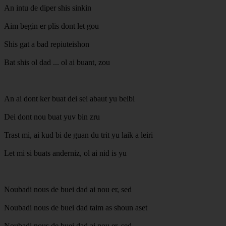
An intu de diper shis sinkin
Aim begin er plis dont let gou
Shis gat a bad repiuteishon
Bat shis ol dad ... ol ai buant, zou
An ai dont ker buat dei sei abaut yu beibi
Dei dont nou buat yuv bin zru
Trast mi, ai kud bi de guan du trit yu laik a leiri
Let mi si buats anderniz, ol ai nid is yu
Noubadi nous de buei dad ai nou er, sed
Noubadi nous de buei dad taim as shoun aset
Noubadi nous de buei dad ai nou er, sed