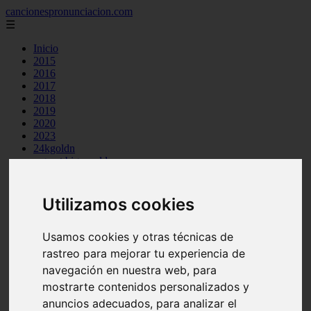
cancionespronunciacion.com
☰
Inicio
2015
2016
2017
2018
2019
2020
2023
24kgoldn
a great big world
ac dc
adele
aimee carty
Utilizamos cookies
ajr
amy winehouse
anne marie
Usamos cookies y otras técnicas de
aretha franklin
rastreo para mejorar tu experiencia de
ariana grande
navegación en nuestra web, para
ashe
atb
mostrarte contenidos personalizados y
ava max
anuncios adecuados, para analizar el
avicii