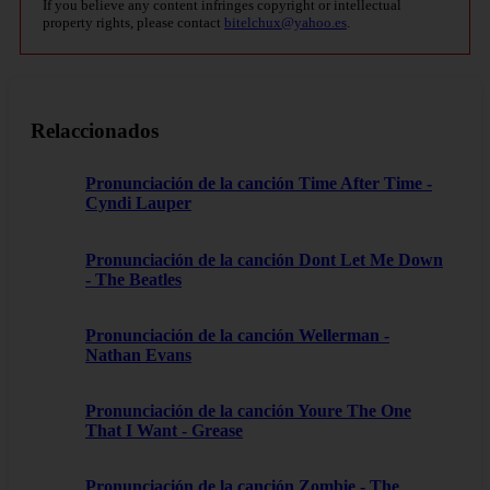
If you believe any content infringes copyright or intellectual
property rights, please contact
bitelchux@yahoo.es
.
Relaccionados
Pronunciación de la canción Time After Time -
Cyndi Lauper
Pronunciación de la canción Dont Let Me Down
- The Beatles
Pronunciación de la canción Wellerman -
Nathan Evans
Pronunciación de la canción Youre The One
That I Want - Grease
Pronunciación de la canción Zombie - The