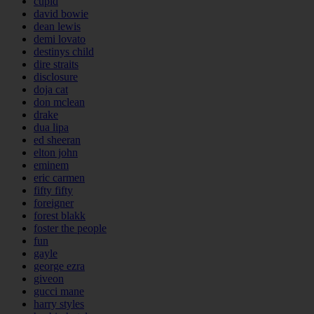
cupid
david bowie
dean lewis
demi lovato
destinys child
dire straits
disclosure
doja cat
don mclean
drake
dua lipa
ed sheeran
elton john
eminem
eric carmen
fifty fifty
foreigner
forest blakk
foster the people
fun
gayle
george ezra
giveon
gucci mane
harry styles