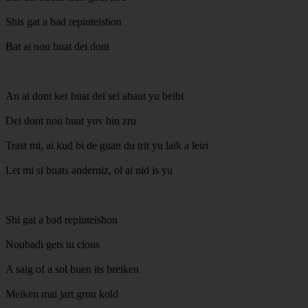
Shis gat a bad repiuteishon
Bat ai nou buat dei dont
An ai dont ker buat dei sei abaut yu beibi
Dei dont nou buat yuv bin zru
Trast mi, ai kud bi de guan du trit yu laik a leiri
Let mi si buats anderniz, ol ai nid is yu
Shi gat a bad repiuteishon
Noubadi gets tu clous
A saig of a sol buen its breiken
Meiken mai jart grou kold