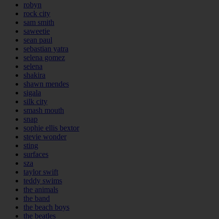
robyn
rock city
sam smith
saweetie
sean paul
sebastian yatra
selena gomez
selena
shakira
shawn mendes
sigala
silk city
smash mouth
snap
sophie ellis bextor
stevie wonder
sting
surfaces
sza
taylor swift
teddy swims
the animals
the band
the beach boys
the beatles