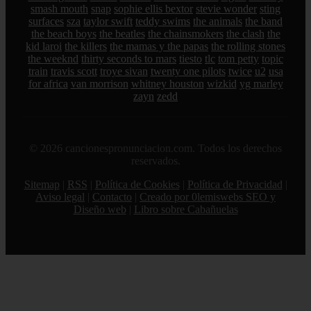
smash mouth
snap
sophie ellis bextor
stevie wonder
sting
surfaces
sza
taylor swift
teddy swims
the animals
the band
the beach boys
the beatles
the chainsmokers
the clash
the
kid laroi
the killers
the mamas y the papas
the rolling stones
the weeknd
thirty seconds to mars
tiesto
tlc
tom petty
topic
train
travis scott
troye sivan
twenty one pilots
twice
u2
usa
for africa
van morrison
whitney houston
wizkid
yg marley
zayn
zedd
© 2026 cancionespronunciacion.com. Todos los derechos
reservados.
Sitemap
|
RSS
|
Política de Cookies
|
Política de Privacidad
|
Aviso legal
|
Contacto
|
Creado por 0lemiswebs SEO y
Diseño web
|
Libro sobre Cabañuelas