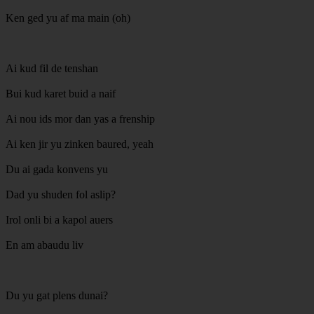
Ken ged yu af ma main (oh)
Ai kud fil de tenshan
Bui kud karet buid a naif
Ai nou ids mor dan yas a frenship
Ai ken jir yu zinken baured, yeah
Du ai gada konvens yu
Dad yu shuden fol aslip?
Irol onli bi a kapol auers
En am abaudu liv
Du yu gat plens dunai?