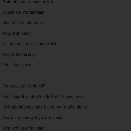
Buid bi in de seim taim zon
Luken zru yor taimlain
Sien ol de reinbous, Ai
Ai gad an aidia
En ai nou dad ed sauns creisi
Ai yos buana si ya
Oh, ai gada ask
Du yu gat plens dunai?
Am a kapol jandred mails from Yapen, en Ai
Ai buas zinken ai kud flai du yor joudel dunai
Kos a-a-ai ken ged yu af ma main
Ken ged yu af ma main