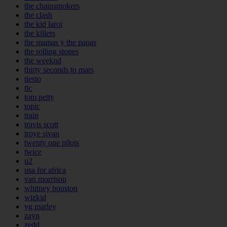
the chainsmokers
the clash
the kid laroi
the killers
the mamas y the papas
the rolling stones
the weeknd
thirty seconds to mars
tiesto
tlc
tom petty
topic
train
travis scott
troye sivan
twenty one pilots
twice
u2
usa for africa
van morrison
whitney houston
wizkid
yg marley
zayn
zedd