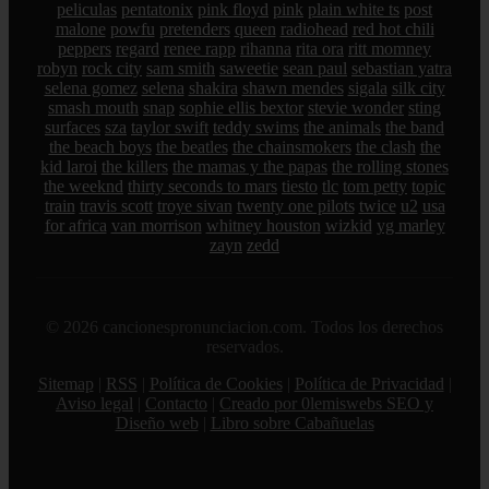
peliculas
pentatonix
pink floyd
pink
plain white ts
post
malone
powfu
pretenders
queen
radiohead
red hot chili
peppers
regard
renee rapp
rihanna
rita ora
ritt momney
robyn
rock city
sam smith
saweetie
sean paul
sebastian yatra
selena gomez
selena
shakira
shawn mendes
sigala
silk city
smash mouth
snap
sophie ellis bextor
stevie wonder
sting
surfaces
sza
taylor swift
teddy swims
the animals
the band
the beach boys
the beatles
the chainsmokers
the clash
the
kid laroi
the killers
the mamas y the papas
the rolling stones
the weeknd
thirty seconds to mars
tiesto
tlc
tom petty
topic
train
travis scott
troye sivan
twenty one pilots
twice
u2
usa
for africa
van morrison
whitney houston
wizkid
yg marley
zayn
zedd
© 2026 cancionespronunciacion.com. Todos los derechos
reservados.
Sitemap
|
RSS
|
Política de Cookies
|
Política de Privacidad
|
Aviso legal
|
Contacto
|
Creado por 0lemiswebs SEO y
Diseño web
|
Libro sobre Cabañuelas