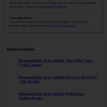
Si cree que algún contenido infringe derechos de autor o propiedad
intelectual, contacte en
bitelchux@yahoo.es
.
Copyright notice
If you believe any content infringes copyright or intellectual
property rights, please contact
bitelchux@yahoo.es
.
Relaccionados
Pronunciación de la canción Time After Time -
Cyndi Lauper
Pronunciación de la canción Dont Let Me Down
- The Beatles
Pronunciación de la canción Wellerman -
Nathan Evans