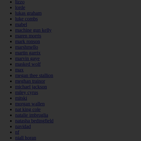
lizzo
lorde
lukas graham
luke combs
mabel
machine gun kelly
maren morris
mark ronson
marshmello
martin garrix
marvin gaye
masked wolf
max
megan thee stallion
meghan trainor
michael jackson
miley cyrus
mitski
morgan wallen
nat king cole
natalie imbruglia
natasha bedingfield
navidad
nf
niall horan