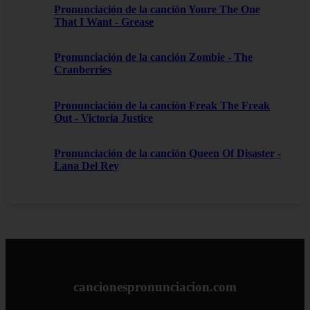
Pronunciación de la canción Youre The One
That I Want - Grease
Pronunciación de la canción Zombie - The
Cranberries
Pronunciación de la canción Freak The Freak
Out - Victoria Justice
Pronunciación de la canción Queen Of Disaster -
Lana Del Rey
cancionespronunciacion.com