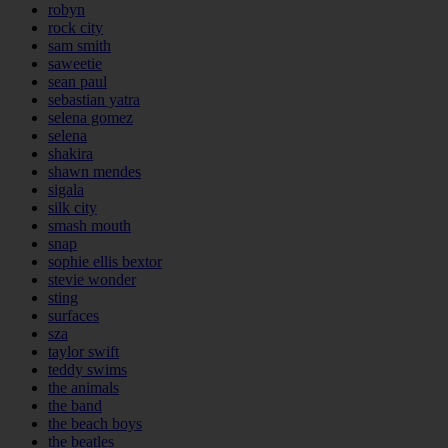
robyn
rock city
sam smith
saweetie
sean paul
sebastian yatra
selena gomez
selena
shakira
shawn mendes
sigala
silk city
smash mouth
snap
sophie ellis bextor
stevie wonder
sting
surfaces
sza
taylor swift
teddy swims
the animals
the band
the beach boys
the beatles