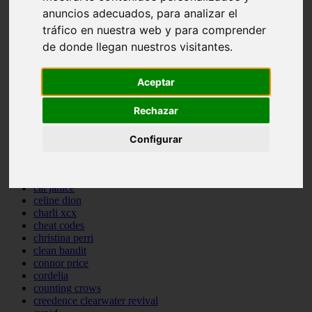
anuncios adecuados, para analizar el
backstreet boys
bastille
tráfico en nuestra web y para comprender
bebe rexha
de donde llegan nuestros visitantes.
benny blanco
benson boone
beyonce
Aceptar
bill withers
billie eilish
Rechazar
billy joel
bob marley
bruce springsteen
Configurar
bruno mars
calvin harris
cardi b
cat janice
celine dion
charli xcx
cheat codes
christina perri
clean bandit
connor price
cordelia
counting crows
creedence clearwater revival