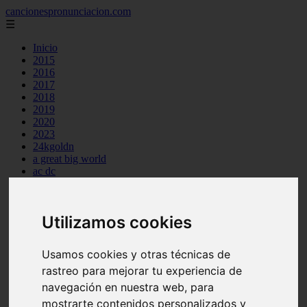
cancionespronunciacion.com
☰
Inicio
2015
2016
2017
2018
2019
2020
2023
24kgoldn
a great big world
ac dc
adele
aimee carty
ajr
Utilizamos cookies
amy winehouse
anne marie
aretha franklin
Usamos cookies y otras técnicas de
ariana grande
rastreo para mejorar tu experiencia de
ashe
atb
navegación en nuestra web, para
ava max
mostrarte contenidos personalizados y
avicii