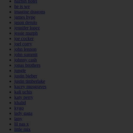
hazbin hotel
he is we
imagine dragons
james hype
jason derulo
jennifer lopez
jessie murph
joe cocker
joel corry
john lennon
john summit
johnny cash
jonas brothers
jungle
justin bieber
justin timberlake
kacey musgraves
kali uchis
katy perry
khalid
kygo
lady gaga
lany
lil nas x
little mix