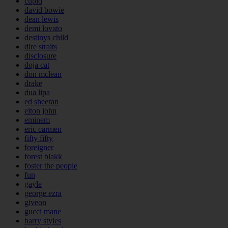
cupid
david bowie
dean lewis
demi lovato
destinys child
dire straits
disclosure
doja cat
don mclean
drake
dua lipa
ed sheeran
elton john
eminem
eric carmen
fifty fifty
foreigner
forest blakk
foster the people
fun
gayle
george ezra
giveon
gucci mane
harry styles