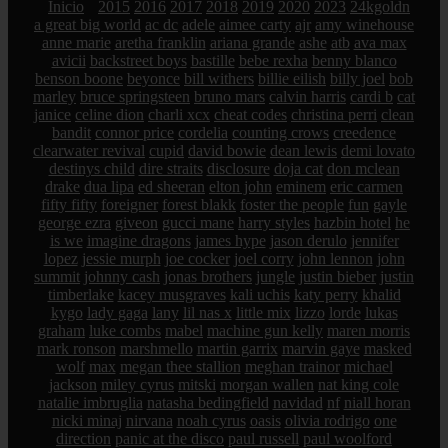
Inicio
2015
2016
2017
2018
2019
2020
2023
24kgoldn
a great big world
ac dc
adele
aimee carty
ajr
amy winehouse
anne marie
aretha franklin
ariana grande
ashe
atb
ava max
avicii
backstreet boys
bastille
bebe rexha
benny blanco
benson boone
beyonce
bill withers
billie eilish
billy joel
bob
marley
bruce springsteen
bruno mars
calvin harris
cardi b
cat
janice
celine dion
charli xcx
cheat codes
christina perri
clean
bandit
connor price
cordelia
counting crows
creedence
clearwater revival
cupid
david bowie
dean lewis
demi lovato
destinys child
dire straits
disclosure
doja cat
don mclean
drake
dua lipa
ed sheeran
elton john
eminem
eric carmen
fifty fifty
foreigner
forest blakk
foster the people
fun
gayle
george ezra
giveon
gucci mane
harry styles
hazbin hotel
he
is we
imagine dragons
james hype
jason derulo
jennifer
lopez
jessie murph
joe cocker
joel corry
john lennon
john
summit
johnny cash
jonas brothers
jungle
justin bieber
justin
timberlake
kacey musgraves
kali uchis
katy perry
khalid
kygo
lady gaga
lany
lil nas x
little mix
lizzo
lorde
lukas
graham
luke combs
mabel
machine gun kelly
maren morris
mark ronson
marshmello
martin garrix
marvin gaye
masked
wolf
max
megan thee stallion
meghan trainor
michael
jackson
miley cyrus
mitski
morgan wallen
nat king cole
natalie imbruglia
natasha bedingfield
navidad
nf
niall horan
nicki minaj
nirvana
noah cyrus
oasis
olivia rodrigo
one
direction
panic at the disco
paul russell
paul woolford