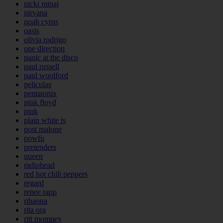
nicki minaj
nirvana
noah cyrus
oasis
olivia rodrigo
one direction
panic at the disco
paul russell
paul woolford
peliculas
pentatonix
pink floyd
pink
plain white ts
post malone
powfu
pretenders
queen
radiohead
red hot chili peppers
regard
renee rapp
rihanna
rita ora
ritt momney