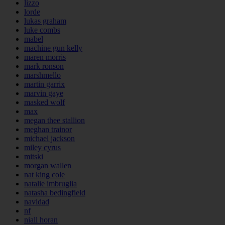
lizzo
lorde
lukas graham
luke combs
mabel
machine gun kelly
maren morris
mark ronson
marshmello
martin garrix
marvin gaye
masked wolf
max
megan thee stallion
meghan trainor
michael jackson
miley cyrus
mitski
morgan wallen
nat king cole
natalie imbruglia
natasha bedingfield
navidad
nf
niall horan