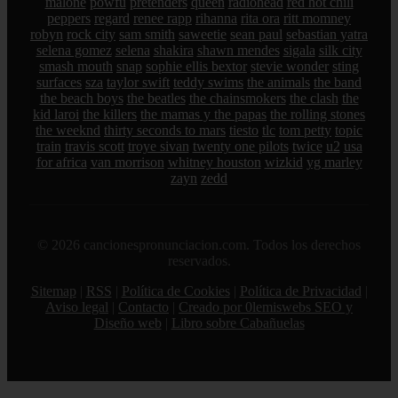
malone
powfu
pretenders
queen
radiohead
red hot chili
peppers
regard
renee rapp
rihanna
rita ora
ritt momney
robyn
rock city
sam smith
saweetie
sean paul
sebastian yatra
selena gomez
selena
shakira
shawn mendes
sigala
silk city
smash mouth
snap
sophie ellis bextor
stevie wonder
sting
surfaces
sza
taylor swift
teddy swims
the animals
the band
the beach boys
the beatles
the chainsmokers
the clash
the
kid laroi
the killers
the mamas y the papas
the rolling stones
the weeknd
thirty seconds to mars
tiesto
tlc
tom petty
topic
train
travis scott
troye sivan
twenty one pilots
twice
u2
usa
for africa
van morrison
whitney houston
wizkid
yg marley
zayn
zedd
© 2026 cancionespronunciacion.com. Todos los derechos
reservados.
Sitemap
|
RSS
|
Política de Cookies
|
Política de Privacidad
|
Aviso legal
|
Contacto
|
Creado por 0lemiswebs SEO y
Diseño web
|
Libro sobre Cabañuelas