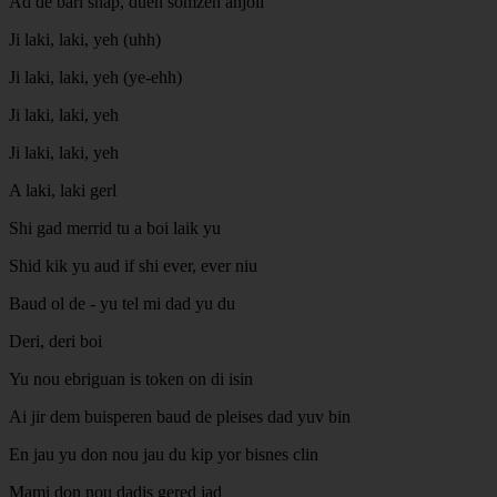
Ad de bari shap, duen somzen anjoli
Ji laki, laki, yeh (uhh)
Ji laki, laki, yeh (ye-ehh)
Ji laki, laki, yeh
Ji laki, laki, yeh
A laki, laki gerl
Shi gad merrid tu a boi laik yu
Shid kik yu aud if shi ever, ever niu
Baud ol de - yu tel mi dad yu du
Deri, deri boi
Yu nou ebriguan is token on di isin
Ai jir dem buisperen baud de pleises dad yuv bin
En jau yu don nou jau du kip yor bisnes clin
Mami don nou dadis gered jad