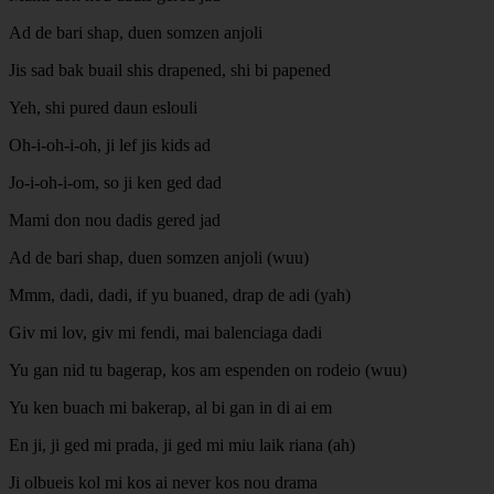
Ad de bari shap, duen somzen anjoli
Jis sad bak buail shis drapened, shi bi papened
Yeh, shi pured daun eslouli
Oh-i-oh-i-oh, ji lef jis kids ad
Jo-i-oh-i-om, so ji ken ged dad
Mami don nou dadis gered jad
Ad de bari shap, duen somzen anjoli (wuu)
Mmm, dadi, dadi, if yu buaned, drap de adi (yah)
Giv mi lov, giv mi fendi, mai balenciaga dadi
Yu gan nid tu bagerap, kos am espenden on rodeio (wuu)
Yu ken buach mi bakerap, al bi gan in di ai em
En ji, ji ged mi prada, ji ged mi miu laik riana (ah)
Ji olbueis kol mi kos ai never kos nou drama