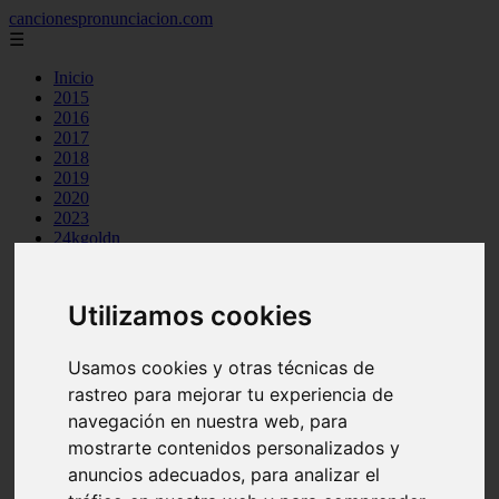
cancionespronunciacion.com
☰
Inicio
2015
2016
2017
2018
2019
2020
2023
24kgoldn
a great big world
ac dc
adele
Utilizamos cookies
aimee carty
ajr
amy winehouse
Usamos cookies y otras técnicas de
anne marie
rastreo para mejorar tu experiencia de
aretha franklin
ariana grande
navegación en nuestra web, para
ashe
mostrarte contenidos personalizados y
atb
anuncios adecuados, para analizar el
ava max
avicii