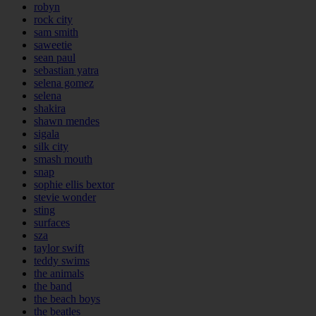
robyn
rock city
sam smith
saweetie
sean paul
sebastian yatra
selena gomez
selena
shakira
shawn mendes
sigala
silk city
smash mouth
snap
sophie ellis bextor
stevie wonder
sting
surfaces
sza
taylor swift
teddy swims
the animals
the band
the beach boys
the beatles