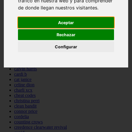
tráfico en nuestra web y para comprender
backstreet boys
de donde llegan nuestros visitantes.
bastille
bebe rexha
benny blanco
Aceptar
benson boone
beyonce
Rechazar
bill withers
billie eilish
Configurar
billy joel
bob marley
bruce springsteen
bruno mars
calvin harris
cardi b
cat janice
celine dion
charli xcx
cheat codes
christina perri
clean bandit
connor price
cordelia
counting crows
creedence clearwater revival