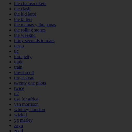
the chainsmokers
the clash
the kid laroi
the killers
the mamas y the papas
the rolling stones
the weeknd
thirty seconds to mars
tiesto
tlc
tom petty
topic
train
travis scott
troye sivan
twenty one pilots
twice
u2
usa for africa
van morrison
whitney houston
wizkid
yg marley
zayn
zedd