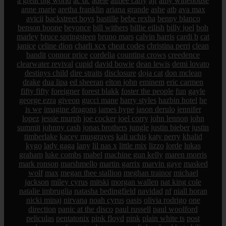
a great big world
ac dc
adele
aimee carty
ajr
amy winehouse
anne marie
aretha franklin
ariana grande
ashe
atb
ava max
avicii
backstreet boys
bastille
bebe rexha
benny blanco
benson boone
beyonce
bill withers
billie eilish
billy joel
bob
marley
bruce springsteen
bruno mars
calvin harris
cardi b
cat
janice
celine dion
charli xcx
cheat codes
christina perri
clean
bandit
connor price
cordelia
counting crows
creedence
clearwater revival
cupid
david bowie
dean lewis
demi lovato
destinys child
dire straits
disclosure
doja cat
don mclean
drake
dua lipa
ed sheeran
elton john
eminem
eric carmen
fifty fifty
foreigner
forest blakk
foster the people
fun
gayle
george ezra
giveon
gucci mane
harry styles
hazbin hotel
he
is we
imagine dragons
james hype
jason derulo
jennifer
lopez
jessie murph
joe cocker
joel corry
john lennon
john
summit
johnny cash
jonas brothers
jungle
justin bieber
justin
timberlake
kacey musgraves
kali uchis
katy perry
khalid
kygo
lady gaga
lany
lil nas x
little mix
lizzo
lorde
lukas
graham
luke combs
mabel
machine gun kelly
maren morris
mark ronson
marshmello
martin garrix
marvin gaye
masked
wolf
max
megan thee stallion
meghan trainor
michael
jackson
miley cyrus
mitski
morgan wallen
nat king cole
natalie imbruglia
natasha bedingfield
navidad
nf
niall horan
nicki minaj
nirvana
noah cyrus
oasis
olivia rodrigo
one
direction
panic at the disco
paul russell
paul woolford
peliculas
pentatonix
pink floyd
pink
plain white ts
post