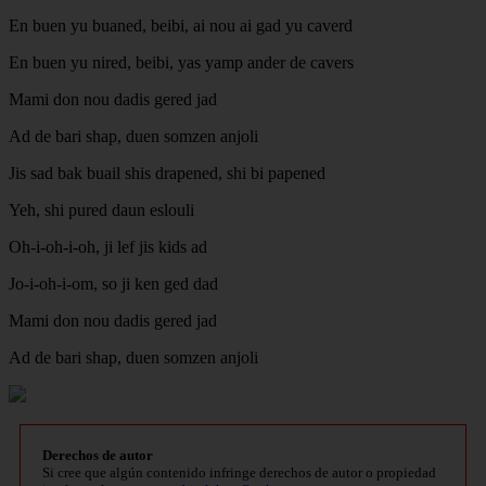
En buen yu buaned, beibi, ai nou ai gad yu caverd
En buen yu nired, beibi, yas yamp ander de cavers
Mami don nou dadis gered jad
Ad de bari shap, duen somzen anjoli
Jis sad bak buail shis drapened, shi bi papened
Yeh, shi pured daun eslouli
Oh-i-oh-i-oh, ji lef jis kids ad
Jo-i-oh-i-om, so ji ken ged dad
Mami don nou dadis gered jad
Ad de bari shap, duen somzen anjoli
Derechos de autor
Si cree que algún contenido infringe derechos de autor o propiedad