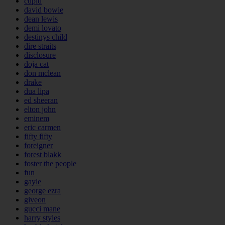
cupid
david bowie
dean lewis
demi lovato
destinys child
dire straits
disclosure
doja cat
don mclean
drake
dua lipa
ed sheeran
elton john
eminem
eric carmen
fifty fifty
foreigner
forest blakk
foster the people
fun
gayle
george ezra
giveon
gucci mane
harry styles