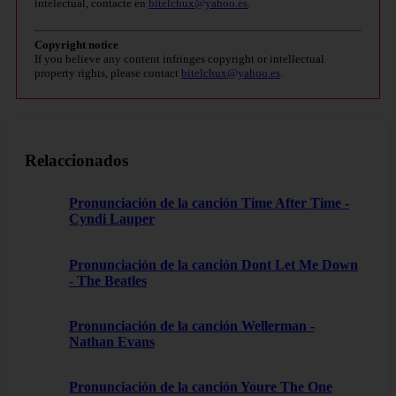
intelectual, contacte en
bitelchux@yahoo.es
.
Copyright notice
If you believe any content infringes copyright or intellectual
property rights, please contact
bitelchux@yahoo.es
.
Relaccionados
Pronunciación de la canción Time After Time -
Cyndi Lauper
Pronunciación de la canción Dont Let Me Down
- The Beatles
Pronunciación de la canción Wellerman -
Nathan Evans
Pronunciación de la canción Youre The One