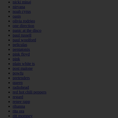
nicki minaj
nirvana
noah cyrus
oasis
olivia rodrigo
one direction
panic at the disco
paul russell
paul woolford
peliculas
pentatonix
pink floyd
pink
plain white ts
post malone
powfu
pretenders
queen
radiohead
red hot chili peppers
regard
renee rapp
rihanna
rita ora
ritt momney