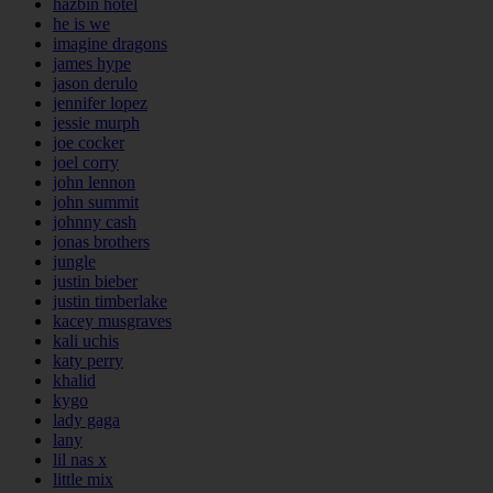
hazbin hotel
he is we
imagine dragons
james hype
jason derulo
jennifer lopez
jessie murph
joe cocker
joel corry
john lennon
john summit
johnny cash
jonas brothers
jungle
justin bieber
justin timberlake
kacey musgraves
kali uchis
katy perry
khalid
kygo
lady gaga
lany
lil nas x
little mix