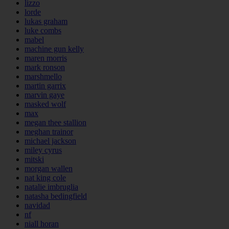
lizzo
lorde
lukas graham
luke combs
mabel
machine gun kelly
maren morris
mark ronson
marshmello
martin garrix
marvin gaye
masked wolf
max
megan thee stallion
meghan trainor
michael jackson
miley cyrus
mitski
morgan wallen
nat king cole
natalie imbruglia
natasha bedingfield
navidad
nf
niall horan