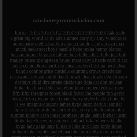
cancionespronunciacion.com
Inicio
2015
2016
2017
2018
2019
2020
2023
24kgoldn
a great big world
ac dc
adele
aimee carty
ajr
amy winehouse
anne marie
aretha franklin
ariana grande
ashe
atb
ava max
avicii
backstreet boys
bastille
bebe rexha
benny blanco
benson boone
beyonce
bill withers
billie eilish
billy joel
bob
marley
bruce springsteen
bruno mars
calvin harris
cardi b
cat
janice
celine dion
charli xcx
cheat codes
christina perri
clean
bandit
connor price
cordelia
counting crows
creedence
clearwater revival
cupid
david bowie
dean lewis
demi lovato
destinys child
dire straits
disclosure
doja cat
don mclean
drake
dua lipa
ed sheeran
elton john
eminem
eric carmen
fifty fifty
foreigner
forest blakk
foster the people
fun
gayle
george ezra
giveon
gucci mane
harry styles
hazbin hotel
he
is we
imagine dragons
james hype
jason derulo
jennifer
lopez
jessie murph
joe cocker
joel corry
john lennon
john
summit
johnny cash
jonas brothers
jungle
justin bieber
justin
timberlake
kacey musgraves
kali uchis
katy perry
khalid
kygo
lady gaga
lany
lil nas x
little mix
lizzo
lorde
lukas
graham
luke combs
mabel
machine gun kelly
maren morris