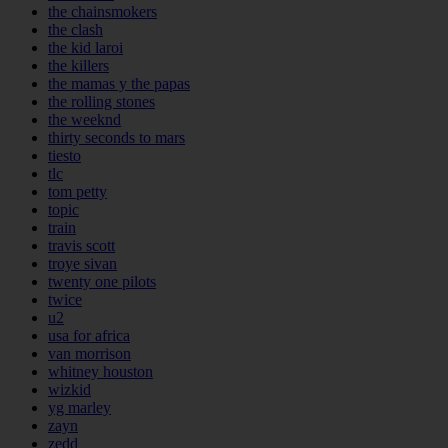
the chainsmokers
the clash
the kid laroi
the killers
the mamas y the papas
the rolling stones
the weeknd
thirty seconds to mars
tiesto
tlc
tom petty
topic
train
travis scott
troye sivan
twenty one pilots
twice
u2
usa for africa
van morrison
whitney houston
wizkid
yg marley
zayn
zedd