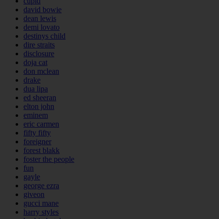
cupid
david bowie
dean lewis
demi lovato
destinys child
dire straits
disclosure
doja cat
don mclean
drake
dua lipa
ed sheeran
elton john
eminem
eric carmen
fifty fifty
foreigner
forest blakk
foster the people
fun
gayle
george ezra
giveon
gucci mane
harry styles