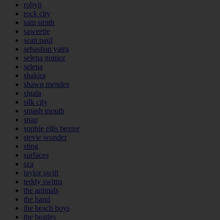
robyn
rock city
sam smith
saweetie
sean paul
sebastian yatra
selena gomez
selena
shakira
shawn mendes
sigala
silk city
smash mouth
snap
sophie ellis bextor
stevie wonder
sting
surfaces
sza
taylor swift
teddy swims
the animals
the band
the beach boys
the beatles