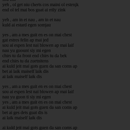
yeh , ol get niu cherts cos maini ol estenjk
end ol tel mai bos guat ai rrily zink
yeh , am in et nau , am in et nau
kuld ai estard egen somjau
yes , am a mes guit en es on mai chest
gat estres felin ap mai jed
sou ai espen lest nai blowen ap mai laif
nau yu guount siy mi egen
chirs tu da front end chirs tu da bek
end chirs tu da zuetnitens
ai kuld jeit mai gots guen da san coms ap
bet ai laik maiself laik dis
ai laik maiself laik dis
yes , am a mes guit en es on mai chest
sou ai espen lest nai blowen ap mai laif
nau yu guon ti siy mi egen
yes , am a mes guit en es on mai chest
ai kuld jeit mai gots guen da san coms ap
bet ai ges dets guat dis is
ai laik maiself laik dis
ai kuld jeit mai gots guen da san coms ap