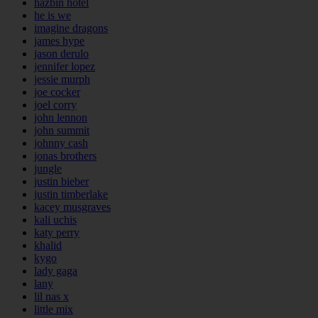
hazbin hotel
he is we
imagine dragons
james hype
jason derulo
jennifer lopez
jessie murph
joe cocker
joel corry
john lennon
john summit
johnny cash
jonas brothers
jungle
justin bieber
justin timberlake
kacey musgraves
kali uchis
katy perry
khalid
kygo
lady gaga
lany
lil nas x
little mix