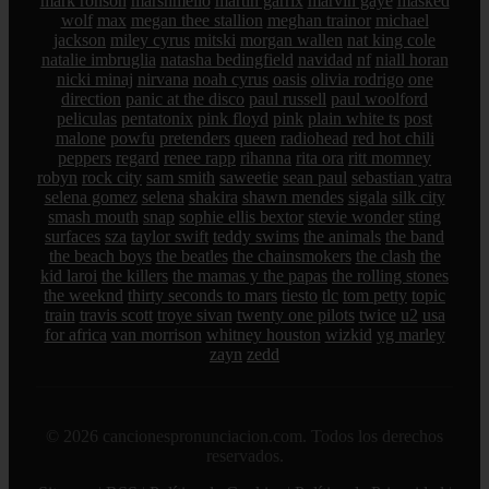
mark ronson
marshmello
martin garrix
marvin gaye
masked
wolf
max
megan thee stallion
meghan trainor
michael
jackson
miley cyrus
mitski
morgan wallen
nat king cole
natalie imbruglia
natasha bedingfield
navidad
nf
niall horan
nicki minaj
nirvana
noah cyrus
oasis
olivia rodrigo
one
direction
panic at the disco
paul russell
paul woolford
peliculas
pentatonix
pink floyd
pink
plain white ts
post
malone
powfu
pretenders
queen
radiohead
red hot chili
peppers
regard
renee rapp
rihanna
rita ora
ritt momney
robyn
rock city
sam smith
saweetie
sean paul
sebastian yatra
selena gomez
selena
shakira
shawn mendes
sigala
silk city
smash mouth
snap
sophie ellis bextor
stevie wonder
sting
surfaces
sza
taylor swift
teddy swims
the animals
the band
the beach boys
the beatles
the chainsmokers
the clash
the
kid laroi
the killers
the mamas y the papas
the rolling stones
the weeknd
thirty seconds to mars
tiesto
tlc
tom petty
topic
train
travis scott
troye sivan
twenty one pilots
twice
u2
usa
for africa
van morrison
whitney houston
wizkid
yg marley
zayn
zedd
© 2026 cancionespronunciacion.com. Todos los derechos
reservados.