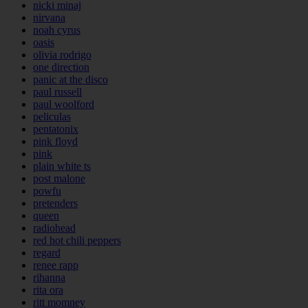
nicki minaj
nirvana
noah cyrus
oasis
olivia rodrigo
one direction
panic at the disco
paul russell
paul woolford
peliculas
pentatonix
pink floyd
pink
plain white ts
post malone
powfu
pretenders
queen
radiohead
red hot chili peppers
regard
renee rapp
rihanna
rita ora
ritt momney