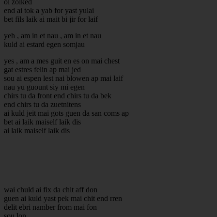
ol zolked
end ai tok a yab for yast yulai
bet fils laik ai mait bi jir for laif
yeh , am in et nau , am in et nau
kuld ai estard egen somjau
yes , am a mes guit en es on mai chest
gat estres felin ap mai jed
sou ai espen lest nai blowen ap mai laif
nau yu guount siy mi egen
chirs tu da front end chirs tu da bek
end chirs tu da zuetnitens
ai kuld jeit mai gots guen da san coms ap
bet ai laik maiself laik dis
ai laik maiself laik dis
wai chuld ai fix da chit aff don
guen ai kuld yast pek mai chit end rren
delit ebri namber from mai fon
sou lon