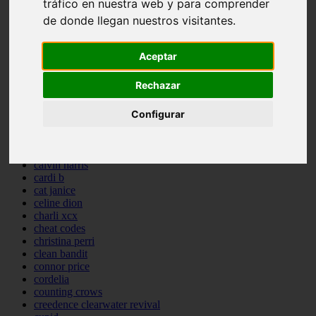
tráfico en nuestra web y para comprender
backstreet boys
de donde llegan nuestros visitantes.
bastille
bebe rexha
benny blanco
Aceptar
benson boone
beyonce
Rechazar
bill withers
billie eilish
billy joel
Configurar
bob marley
bruce springsteen
bruno mars
calvin harris
cardi b
cat janice
celine dion
charli xcx
cheat codes
christina perri
clean bandit
connor price
cordelia
counting crows
creedence clearwater revival