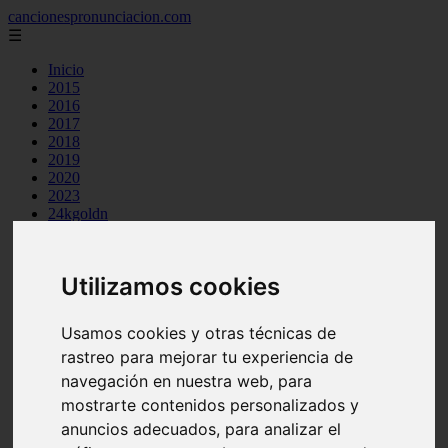
cancionespronunciacion.com
☰
Inicio
2015
2016
2017
2018
2019
2020
2023
24kgoldn
a great big world
ac dc
adele
Utilizamos cookies
aimee carty
ajr
amy winehouse
Usamos cookies y otras técnicas de
anne marie
rastreo para mejorar tu experiencia de
aretha franklin
ariana grande
navegación en nuestra web, para
ashe
mostrarte contenidos personalizados y
atb
anuncios adecuados, para analizar el
ava max
avicii