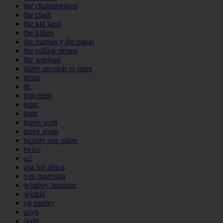
the chainsmokers
the clash
the kid laroi
the killers
the mamas y the papas
the rolling stones
the weeknd
thirty seconds to mars
tiesto
tlc
tom petty
topic
train
travis scott
troye sivan
twenty one pilots
twice
u2
usa for africa
van morrison
whitney houston
wizkid
yg marley
zayn
zedd