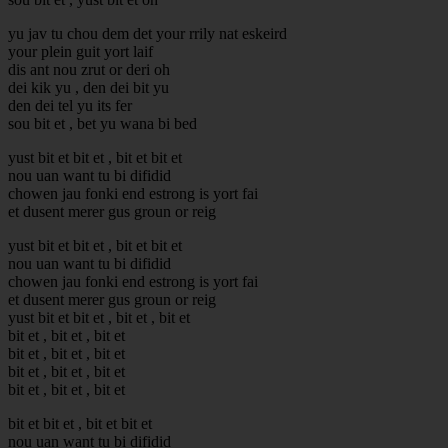
yu jav tu chou dem det your rrily nat eskeird
your plein guit yort laif
dis ant nou zrut or deri oh
dei kik yu , den dei bit yu
den dei tel yu its fer
sou bit et , bet yu wana bi bed
yust bit et bit et , bit et bit et
nou uan want tu bi difidid
chowen jau fonki end estrong is yort fai
et dusent merer gus groun or reig
yust bit et bit et , bit et bit et
nou uan want tu bi difidid
chowen jau fonki end estrong is yort fai
et dusent merer gus groun or reig
yust bit et bit et , bit et , bit et
bit et , bit et , bit et
bit et , bit et , bit et
bit et , bit et , bit et
bit et , bit et , bit et
bit et bit et , bit et bit et
nou uan want tu bi difidid