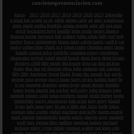
cancionespronunciacion.com
Inicio
2015
2016
2017
2018
2019
2020
2023
24kgoldn
a great big world
ac dc
adele
aimee carty
ajr
amy winehouse
anne marie
aretha franklin
ariana grande
ashe
atb
ava max
avicii
backstreet boys
bastille
bebe rexha
benny blanco
benson boone
beyonce
bill withers
billie eilish
billy joel
bob
marley
bruce springsteen
bruno mars
calvin harris
cardi b
cat
janice
celine dion
charli xcx
cheat codes
christina perri
clean
bandit
connor price
cordelia
counting crows
creedence
clearwater revival
cupid
david bowie
dean lewis
demi lovato
destinys child
dire straits
disclosure
doja cat
don mclean
drake
dua lipa
ed sheeran
elton john
eminem
eric carmen
fifty fifty
foreigner
forest blakk
foster the people
fun
gayle
george ezra
giveon
gucci mane
harry styles
hazbin hotel
he
is we
imagine dragons
james hype
jason derulo
jennifer
lopez
jessie murph
joe cocker
joel corry
john lennon
john
summit
johnny cash
jonas brothers
jungle
justin bieber
justin
timberlake
kacey musgraves
kali uchis
katy perry
khalid
kygo
lady gaga
lany
lil nas x
little mix
lizzo
lorde
lukas
graham
luke combs
mabel
machine gun kelly
maren morris
mark ronson
marshmello
martin garrix
marvin gaye
masked
wolf
max
megan thee stallion
meghan trainor
michael
jackson
miley cyrus
mitski
morgan wallen
nat king cole
natalie imbruglia
natasha bedingfield
navidad
nf
niall horan