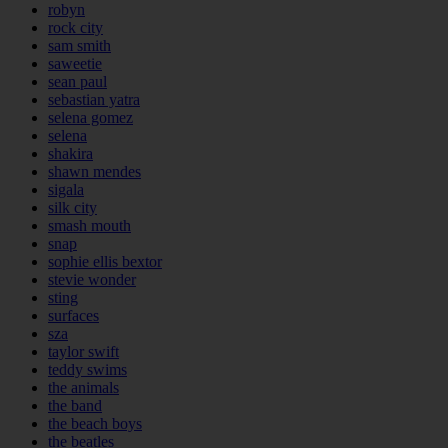
robyn
rock city
sam smith
saweetie
sean paul
sebastian yatra
selena gomez
selena
shakira
shawn mendes
sigala
silk city
smash mouth
snap
sophie ellis bextor
stevie wonder
sting
surfaces
sza
taylor swift
teddy swims
the animals
the band
the beach boys
the beatles