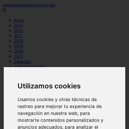
cancionespronunciacion.com
☰
Inicio
2015
2016
2017
2018
2019
2020
2023
24kgoldn
a great big world
ac dc
adele
aimee carty
Utilizamos cookies
ajr
amy winehouse
anne marie
Usamos cookies y otras técnicas de
aretha franklin
rastreo para mejorar tu experiencia de
ariana grande
navegación en nuestra web, para
ashe
atb
mostrarte contenidos personalizados y
ava max
anuncios adecuados, para analizar el
avicii