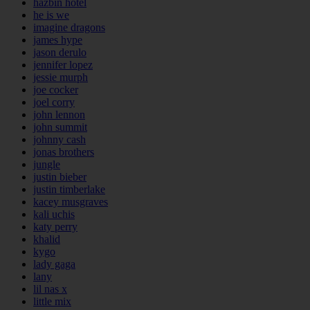
hazbin hotel
he is we
imagine dragons
james hype
jason derulo
jennifer lopez
jessie murph
joe cocker
joel corry
john lennon
john summit
johnny cash
jonas brothers
jungle
justin bieber
justin timberlake
kacey musgraves
kali uchis
katy perry
khalid
kygo
lady gaga
lany
lil nas x
little mix