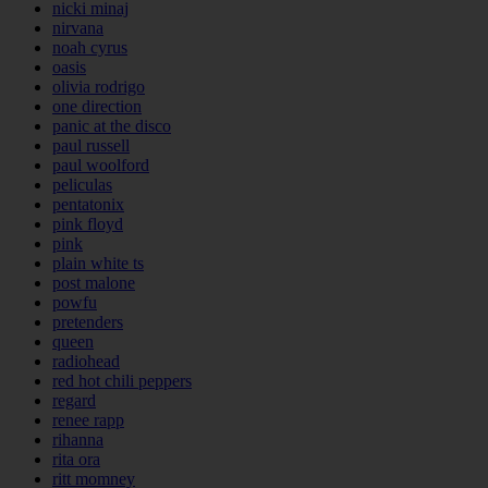
nicki minaj
nirvana
noah cyrus
oasis
olivia rodrigo
one direction
panic at the disco
paul russell
paul woolford
peliculas
pentatonix
pink floyd
pink
plain white ts
post malone
powfu
pretenders
queen
radiohead
red hot chili peppers
regard
renee rapp
rihanna
rita ora
ritt momney