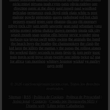
nicki minaj
nirvana
noah cyrus
oasis
olivia rodrigo
one
direction
panic at the disco
paul russell
paul woolford
peliculas
pentatonix
pink floyd
pink
plain white ts
post
malone
powfu
pretenders
queen
radiohead
red hot chili
peppers
regard
renee rapp
rihanna
rita ora
ritt momney
robyn
rock city
sam smith
saweetie
sean paul
sebastian yatra
selena gomez
selena
shakira
shawn mendes
sigala
silk city
smash mouth
snap
sophie ellis bextor
stevie wonder
sting
surfaces
sza
taylor swift
teddy swims
the animals
the band
the beach boys
the beatles
the chainsmokers
the clash
the
kid laroi
the killers
the mamas y the papas
the rolling stones
the weeknd
thirty seconds to mars
tiesto
tlc
tom petty
topic
train
travis scott
troye sivan
twenty one pilots
twice
u2
usa
for africa
van morrison
whitney houston
wizkid
yg marley
zayn
zedd
© 2026 cancionespronunciacion.com. Todos los derechos
reservados.
Sitemap
|
RSS
|
Política de Cookies
|
Política de Privacidad
|
Aviso legal
|
Contacto
|
Creado por 0lemiswebs SEO y
Diseño web
|
Libro sobre Cabañuelas