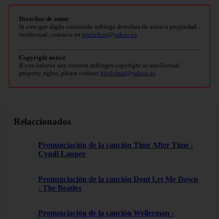
Derechos de autor
Si cree que algún contenido infringe derechos de autor o propiedad
intelectual, contacte en
bitelchux@yahoo.es
.
Copyright notice
If you believe any content infringes copyright or intellectual
property rights, please contact
bitelchux@yahoo.es
.
Relaccionados
Pronunciación de la canción Time After Time -
Cyndi Lauper
Pronunciación de la canción Dont Let Me Down
- The Beatles
Pronunciación de la canción Wellerman -