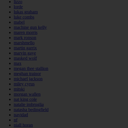
lizzo
lorde
lukas graham
luke combs
mabel
machine gun kelly
maren morris
mark ronson
marshmello
martin garrix
marvin gaye
masked wolf
max
megan thee stallion
meghan trainor
michael jackson
miley cyrus
mitski
morgan wallen
nat king cole
natalie imbruglia
natasha bedingfield
navidad
nf
niall horan