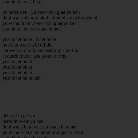
sou bit et , yust bit et
yu berer rren , yu berer dou guat yu ken
dont wana siy nou blod , dont bi a macho men oh
yu wana bi tof , berer dou guat yu ken
sou bit et , bet yu wana bi bed
yust bit et bit et , bit et bit et
nou uan want tu bi difidid
chowen jau fonki end estrong is yort fai
et dusent merer gus groun or reig
yust bit et bit et
yust bit et bit et
yust bit et bit et
yust bit et bit et uhh
deir aut tu get yu
berer liv wele yu ken
dont wana bi a boe , yu wana bi a men
yu wana estei alaiv berer dou guat yu ken
sou bit et , yust bit et oh