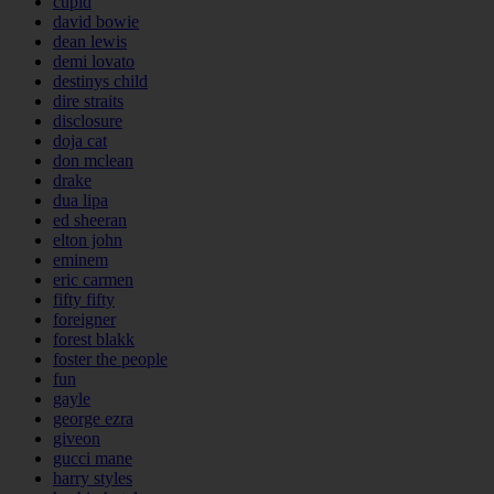
cupid
david bowie
dean lewis
demi lovato
destinys child
dire straits
disclosure
doja cat
don mclean
drake
dua lipa
ed sheeran
elton john
eminem
eric carmen
fifty fifty
foreigner
forest blakk
foster the people
fun
gayle
george ezra
giveon
gucci mane
harry styles