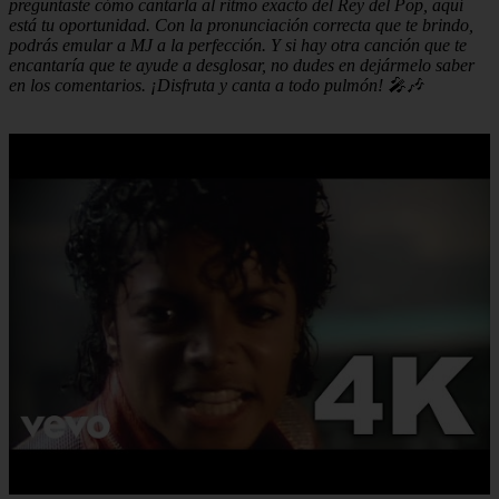
preguntaste cómo cantarla al ritmo exacto del Rey del Pop, aquí
está tu oportunidad. Con la pronunciación correcta que te brindo,
podrás emular a MJ a la perfección. Y si hay otra canción que te
encantaría que te ayude a desglosar, no dudes en dejármelo saber
en los comentarios. ¡Disfruta y canta a todo pulmón! 🎤🎶