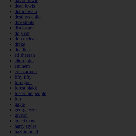
david bowie
dean lewis
demi lovato
destinys child
dire straits
disclosure
doja cat
don mclean
drake
dua lipa
ed sheeran
elton john
eminem
eric carmen
fifty fifty
foreigner
forest blakk
foster the people
fun
gayle
george ezra
giveon
gucci mane
harry styles
hazbin hotel