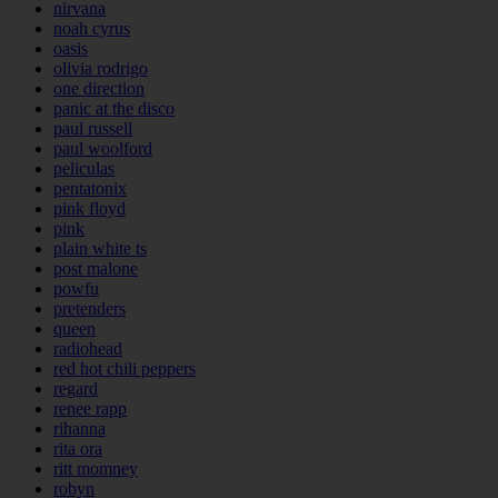
nirvana
noah cyrus
oasis
olivia rodrigo
one direction
panic at the disco
paul russell
paul woolford
peliculas
pentatonix
pink floyd
pink
plain white ts
post malone
powfu
pretenders
queen
radiohead
red hot chili peppers
regard
renee rapp
rihanna
rita ora
ritt momney
robyn