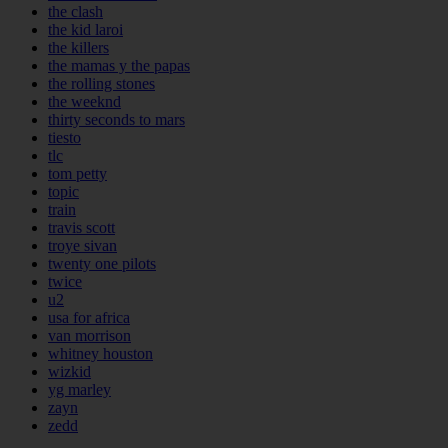
the clash
the kid laroi
the killers
the mamas y the papas
the rolling stones
the weeknd
thirty seconds to mars
tiesto
tlc
tom petty
topic
train
travis scott
troye sivan
twenty one pilots
twice
u2
usa for africa
van morrison
whitney houston
wizkid
yg marley
zayn
zedd