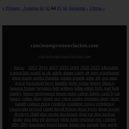
« Primera
‹ Anterior
62
63
64
65
66
Siguiente ›
Última »
cancionespronunciacion.com
cancionespronunciacion.com
Inicio
2015
2016
2017
2018
2019
2020
2023
24kgoldn
a great big world
ac dc
adele
aimee carty
ajr
amy winehouse
anne marie
aretha franklin
ariana grande
ashe
atb
ava max
avicii
backstreet boys
bastille
bebe rexha
benny blanco
benson boone
beyonce
bill withers
billie eilish
billy joel
bob
marley
bruce springsteen
bruno mars
calvin harris
cardi b
cat
janice
celine dion
charli xcx
cheat codes
christina perri
clean
bandit
connor price
cordelia
counting crows
creedence
clearwater revival
cupid
david bowie
dean lewis
demi lovato
destinys child
dire straits
disclosure
doja cat
don mclean
drake
dua lipa
ed sheeran
elton john
eminem
eric carmen
fifty fifty
foreigner
forest blakk
foster the people
fun
gayle