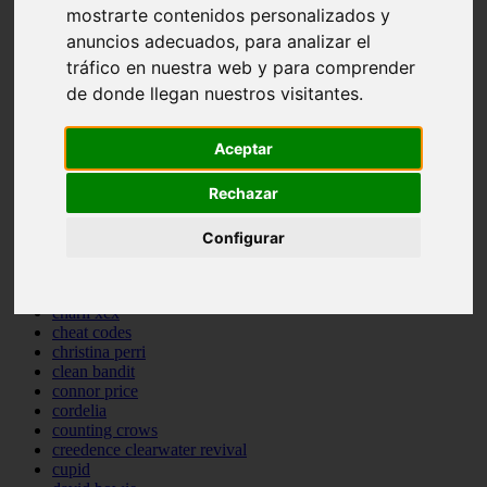
mostrarte contenidos personalizados y
bastille
bebe rexha
anuncios adecuados, para analizar el
benny blanco
tráfico en nuestra web y para comprender
benson boone
de donde llegan nuestros visitantes.
beyonce
bill withers
billie eilish
Aceptar
billy joel
bob marley
Rechazar
bruce springsteen
bruno mars
calvin harris
Configurar
cardi b
cat janice
celine dion
charli xcx
cheat codes
christina perri
clean bandit
connor price
cordelia
counting crows
creedence clearwater revival
cupid