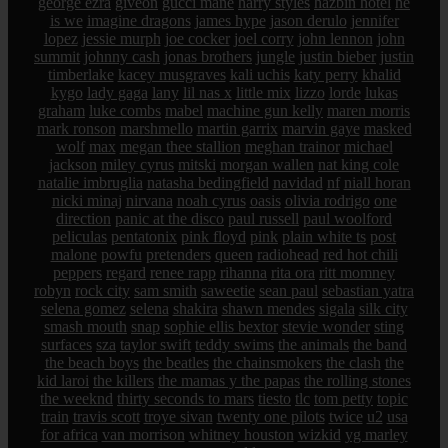
george ezra
giveon
gucci mane
harry styles
hazbin hotel
he
is we
imagine dragons
james hype
jason derulo
jennifer
lopez
jessie murph
joe cocker
joel corry
john lennon
john
summit
johnny cash
jonas brothers
jungle
justin bieber
justin
timberlake
kacey musgraves
kali uchis
katy perry
khalid
kygo
lady gaga
lany
lil nas x
little mix
lizzo
lorde
lukas
graham
luke combs
mabel
machine gun kelly
maren morris
mark ronson
marshmello
martin garrix
marvin gaye
masked
wolf
max
megan thee stallion
meghan trainor
michael
jackson
miley cyrus
mitski
morgan wallen
nat king cole
natalie imbruglia
natasha bedingfield
navidad
nf
niall horan
nicki minaj
nirvana
noah cyrus
oasis
olivia rodrigo
one
direction
panic at the disco
paul russell
paul woolford
peliculas
pentatonix
pink floyd
pink
plain white ts
post
malone
powfu
pretenders
queen
radiohead
red hot chili
peppers
regard
renee rapp
rihanna
rita ora
ritt momney
robyn
rock city
sam smith
saweetie
sean paul
sebastian yatra
selena gomez
selena
shakira
shawn mendes
sigala
silk city
smash mouth
snap
sophie ellis bextor
stevie wonder
sting
surfaces
sza
taylor swift
teddy swims
the animals
the band
the beach boys
the beatles
the chainsmokers
the clash
the
kid laroi
the killers
the mamas y the papas
the rolling stones
the weeknd
thirty seconds to mars
tiesto
tlc
tom petty
topic
train
travis scott
troye sivan
twenty one pilots
twice
u2
usa
for africa
van morrison
whitney houston
wizkid
yg marley