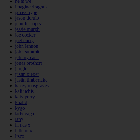
he is we
imagine dragons
james hype
jason derulo
jennifer lopez
jessie murph
joe cocker
joel corry
john lennon
john summit
johnny cash
jonas brothers
jungle
justin bieber
justin timberlake
kacey musgraves
kali uchis
katy perry
khalid
kygo
lady gaga
lany
lil nas x
little mix
lizzo