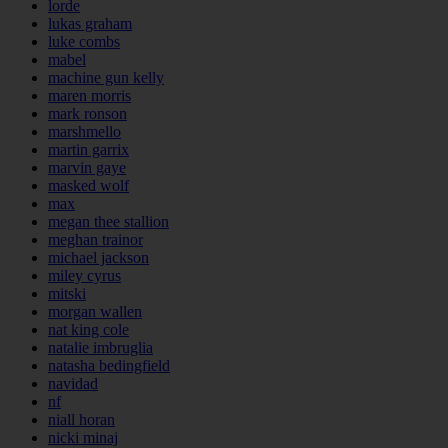
lorde
lukas graham
luke combs
mabel
machine gun kelly
maren morris
mark ronson
marshmello
martin garrix
marvin gaye
masked wolf
max
megan thee stallion
meghan trainor
michael jackson
miley cyrus
mitski
morgan wallen
nat king cole
natalie imbruglia
natasha bedingfield
navidad
nf
niall horan
nicki minaj