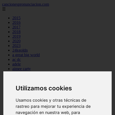
cancionespronunciacion.com
☰
2015
2016
2017
2018
2019
2020
2023
24kgoldn
a great big world
ac dc
adele
aimee carty
ajr
amy winehouse
anne marie
Utilizamos cookies
aretha franklin
ariana grande
ashe
Usamos cookies y otras técnicas de
atb
ava max
rastreo para mejorar tu experiencia de
avicii
navegación en nuestra web, para
backstreet boys