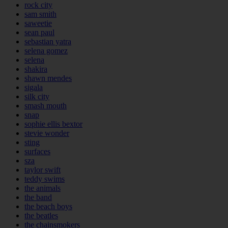
rock city
sam smith
saweetie
sean paul
sebastian yatra
selena gomez
selena
shakira
shawn mendes
sigala
silk city
smash mouth
snap
sophie ellis bextor
stevie wonder
sting
surfaces
sza
taylor swift
teddy swims
the animals
the band
the beach boys
the beatles
the chainsmokers