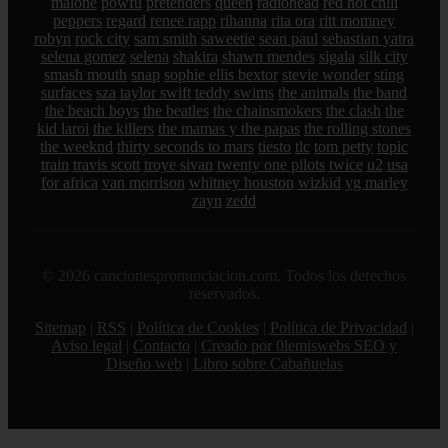
malone
powfu
pretenders
queen
radiohead
red hot chili
peppers
regard
renee rapp
rihanna
rita ora
ritt momney
robyn
rock city
sam smith
saweetie
sean paul
sebastian yatra
selena gomez
selena
shakira
shawn mendes
sigala
silk city
smash mouth
snap
sophie ellis bextor
stevie wonder
sting
surfaces
sza
taylor swift
teddy swims
the animals
the band
the beach boys
the beatles
the chainsmokers
the clash
the
kid laroi
the killers
the mamas y the papas
the rolling stones
the weeknd
thirty seconds to mars
tiesto
tlc
tom petty
topic
train
travis scott
troye sivan
twenty one pilots
twice
u2
usa
for africa
van morrison
whitney houston
wizkid
yg marley
zayn
zedd
© 2026 cancionespronunciacion.com. Todos los derechos
reservados.
Sitemap
|
RSS
|
Política de Cookies
|
Política de Privacidad
|
Aviso legal
|
Contacto
|
Creado por 0lemiswebs SEO y
Diseño web
|
Libro sobre Cabañuelas