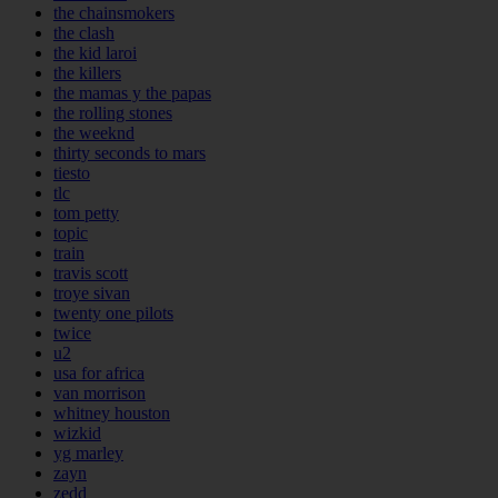
the chainsmokers
the clash
the kid laroi
the killers
the mamas y the papas
the rolling stones
the weeknd
thirty seconds to mars
tiesto
tlc
tom petty
topic
train
travis scott
troye sivan
twenty one pilots
twice
u2
usa for africa
van morrison
whitney houston
wizkid
yg marley
zayn
zedd