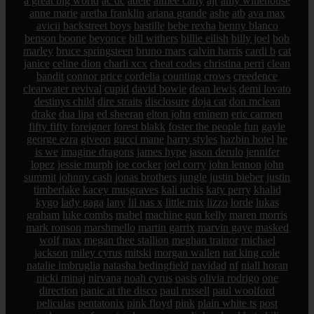
a great big world
ac dc
adele
aimee carty
ajr
amy winehouse
anne marie
aretha franklin
ariana grande
ashe
atb
ava max
avicii
backstreet boys
bastille
bebe rexha
benny blanco
benson boone
beyonce
bill withers
billie eilish
billy joel
bob
marley
bruce springsteen
bruno mars
calvin harris
cardi b
cat
janice
celine dion
charli xcx
cheat codes
christina perri
clean
bandit
connor price
cordelia
counting crows
creedence
clearwater revival
cupid
david bowie
dean lewis
demi lovato
destinys child
dire straits
disclosure
doja cat
don mclean
drake
dua lipa
ed sheeran
elton john
eminem
eric carmen
fifty fifty
foreigner
forest blakk
foster the people
fun
gayle
george ezra
giveon
gucci mane
harry styles
hazbin hotel
he
is we
imagine dragons
james hype
jason derulo
jennifer
lopez
jessie murph
joe cocker
joel corry
john lennon
john
summit
johnny cash
jonas brothers
jungle
justin bieber
justin
timberlake
kacey musgraves
kali uchis
katy perry
khalid
kygo
lady gaga
lany
lil nas x
little mix
lizzo
lorde
lukas
graham
luke combs
mabel
machine gun kelly
maren morris
mark ronson
marshmello
martin garrix
marvin gaye
masked
wolf
max
megan thee stallion
meghan trainor
michael
jackson
miley cyrus
mitski
morgan wallen
nat king cole
natalie imbruglia
natasha bedingfield
navidad
nf
niall horan
nicki minaj
nirvana
noah cyrus
oasis
olivia rodrigo
one
direction
panic at the disco
paul russell
paul woolford
peliculas
pentatonix
pink floyd
pink
plain white ts
post