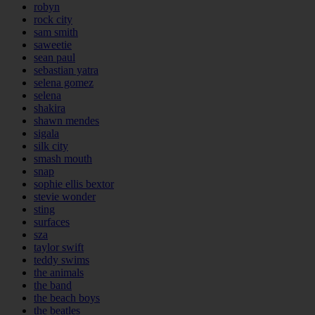
robyn
rock city
sam smith
saweetie
sean paul
sebastian yatra
selena gomez
selena
shakira
shawn mendes
sigala
silk city
smash mouth
snap
sophie ellis bextor
stevie wonder
sting
surfaces
sza
taylor swift
teddy swims
the animals
the band
the beach boys
the beatles