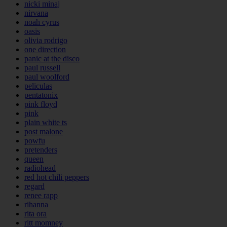
nicki minaj
nirvana
noah cyrus
oasis
olivia rodrigo
one direction
panic at the disco
paul russell
paul woolford
peliculas
pentatonix
pink floyd
pink
plain white ts
post malone
powfu
pretenders
queen
radiohead
red hot chili peppers
regard
renee rapp
rihanna
rita ora
ritt momney