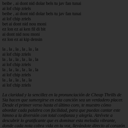
beibe , ai dont nid dolar bels tu jav fan tunai
ai lof chip zriels
beibe , ai dont nid dolar bels tu jav fan tunai
ai lof chip zriels
bet ai dont nid nou moni
ez lon ez ai ken fil di bit
ai dont nid nou moni
ez lon ez ai kip densin
la , la , la , la , la , la
ai lof chip zriels
la , la , la , la , la , la
ai lof chip zriels
la , la , la , la , la , la
ai lof chip zriels
la , la , la , la , la
ai lof chip zriels
La claridad y la sencillez en la pronunciación de Cheap Thrills de
Sia hacen que sumergirse en esta canción sea un verdadero placer.
Desde el primer verso hasta el último coro, te muestro cómo
abordar cada palabra con facilidad, para que puedas cantar este
himno a la diversión con total confianza y alegría. Atrévete a
descubrir lo gratificante que es dominar esta melodía vibrante,
donde cada nota cobra vida en tu voz, llevándote directo al corazón