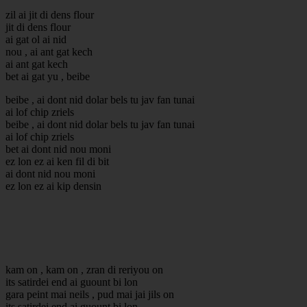
zil ai jit di dens flour
jit di dens flour
ai gat ol ai nid
nou , ai ant gat kech
ai ant gat kech
bet ai gat yu , beibe
beibe , ai dont nid dolar bels tu jav fan tunai
ai lof chip zriels
beibe , ai dont nid dolar bels tu jav fan tunai
ai lof chip zriels
bet ai dont nid nou moni
ez lon ez ai ken fil di bit
ai dont nid nou moni
ez lon ez ai kip densin
kam on , kam on , zran di reriyou on
its satirdei end ai guount bi lon
gara peint mai neils , pud mai jai jils on
its satirdei end ai guount bi lon