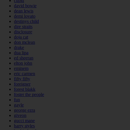
cupid
david bowie
dean lewis
demi lovato
destinys child
dire straits
disclosure
doja cat
don mclean
drake
dua lipa
ed sheeran
elton john
eminem
eric carmen
fifty fifty
foreigner
forest blakk
foster the people
fun
gayle
george ezra
giveon
gucci mane
harry styles