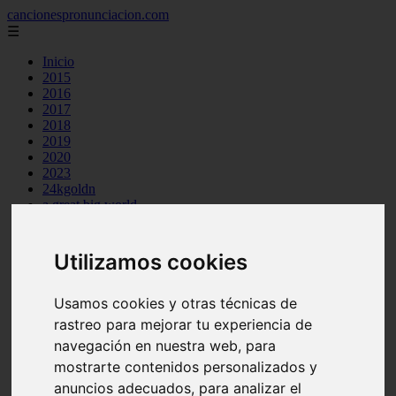
cancionespronunciacion.com
☰
Inicio
2015
2016
2017
2018
2019
2020
2023
24kgoldn
a great big world
ac dc
adele
aimee carty
Utilizamos cookies
ajr
amy winehouse
anne marie
Usamos cookies y otras técnicas de
aretha franklin
rastreo para mejorar tu experiencia de
ariana grande
navegación en nuestra web, para
ashe
atb
mostrarte contenidos personalizados y
ava max
anuncios adecuados, para analizar el
avicii