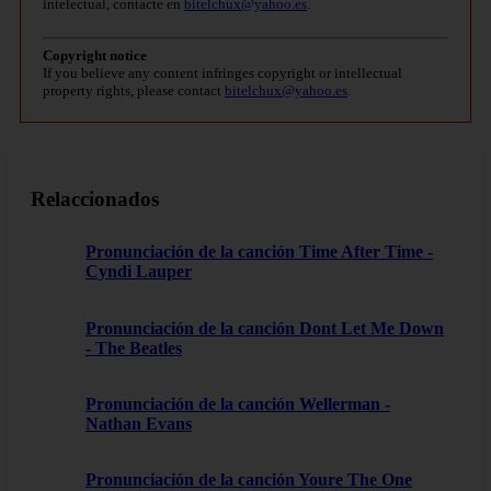
intelectual, contacte en
bitelchux@yahoo.es
.
Copyright notice
If you believe any content infringes copyright or intellectual
property rights, please contact
bitelchux@yahoo.es
.
Relaccionados
Pronunciación de la canción Time After Time -
Cyndi Lauper
Pronunciación de la canción Dont Let Me Down
- The Beatles
Pronunciación de la canción Wellerman -
Nathan Evans
Pronunciación de la canción Youre The One