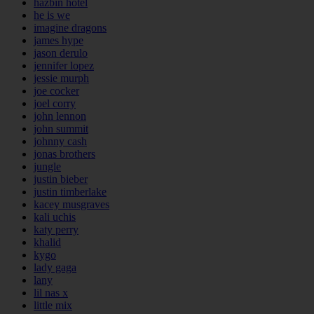
hazbin hotel
he is we
imagine dragons
james hype
jason derulo
jennifer lopez
jessie murph
joe cocker
joel corry
john lennon
john summit
johnny cash
jonas brothers
jungle
justin bieber
justin timberlake
kacey musgraves
kali uchis
katy perry
khalid
kygo
lady gaga
lany
lil nas x
little mix