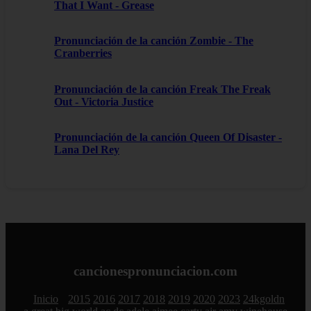
That I Want - Grease
Pronunciación de la canción Zombie - The
Cranberries
Pronunciación de la canción Freak The Freak
Out - Victoria Justice
Pronunciación de la canción Queen Of Disaster -
Lana Del Rey
cancionespronunciacion.com
Inicio
2015
2016
2017
2018
2019
2020
2023
24kgoldn