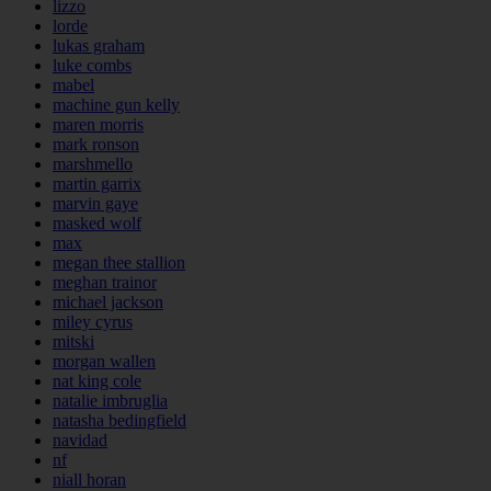
lizzo
lorde
lukas graham
luke combs
mabel
machine gun kelly
maren morris
mark ronson
marshmello
martin garrix
marvin gaye
masked wolf
max
megan thee stallion
meghan trainor
michael jackson
miley cyrus
mitski
morgan wallen
nat king cole
natalie imbruglia
natasha bedingfield
navidad
nf
niall horan