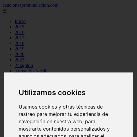
cancionespronunciacion.com
☰
Inicio
2015
2016
2017
2018
2019
2020
2023
24kgoldn
a great big world
ac dc
adele
aimee carty
Utilizamos cookies
ajr
amy winehouse
anne marie
Usamos cookies y otras técnicas de
aretha franklin
rastreo para mejorar tu experiencia de
ariana grande
ashe
navegación en nuestra web, para
atb
mostrarte contenidos personalizados y
ava max
anuncios adecuados, para analizar el
avicii