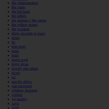
the chainsmokers
the clash
the kid laroi
the killers
the mamas y the papas
the rolling stones
the weeknd
thirty seconds to mars
tiesto
tlc
tom petty
topic
train
travis scott
troye sivan
twenty one pilots
twice
u2
usa for africa
van morrison
whitney houston
wizkid
yg marley
zayn
zedd