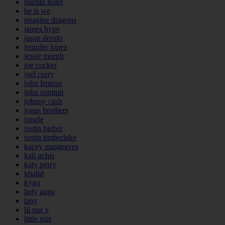
hazbin hotel
he is we
imagine dragons
james hype
jason derulo
jennifer lopez
jessie murph
joe cocker
joel corry
john lennon
john summit
johnny cash
jonas brothers
jungle
justin bieber
justin timberlake
kacey musgraves
kali uchis
katy perry
khalid
kygo
lady gaga
lany
lil nas x
little mix