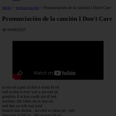
Inicio
>
pronunciacion
>
Pronunciación de la canción I Don't Care
Pronunciación de la canción I Don't Care
📅 04/08/2025
ai em ed a pari ai don ti wana bi ed
end ai don ti ever wer a sut end tai
gondirin if ai ken esnik aut di bek
noubary ifin lokin mi in mai ais
end den yu teik mai jend
feinich mai dreink , sei chel wi dens jel , yeh
guai nou ai lof yu , did ai ever tel yu