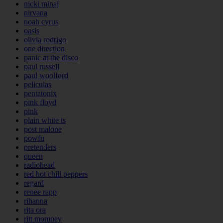
nicki minaj
nirvana
noah cyrus
oasis
olivia rodrigo
one direction
panic at the disco
paul russell
paul woolford
peliculas
pentatonix
pink floyd
pink
plain white ts
post malone
powfu
pretenders
queen
radiohead
red hot chili peppers
regard
renee rapp
rihanna
rita ora
ritt momney