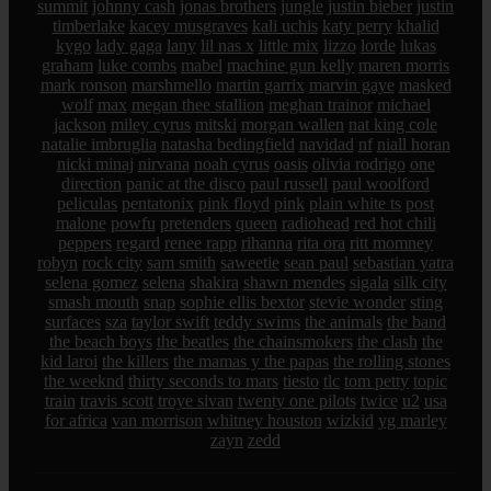
summit
johnny cash
jonas brothers
jungle
justin bieber
justin
timberlake
kacey musgraves
kali uchis
katy perry
khalid
kygo
lady gaga
lany
lil nas x
little mix
lizzo
lorde
lukas
graham
luke combs
mabel
machine gun kelly
maren morris
mark ronson
marshmello
martin garrix
marvin gaye
masked
wolf
max
megan thee stallion
meghan trainor
michael
jackson
miley cyrus
mitski
morgan wallen
nat king cole
natalie imbruglia
natasha bedingfield
navidad
nf
niall horan
nicki minaj
nirvana
noah cyrus
oasis
olivia rodrigo
one
direction
panic at the disco
paul russell
paul woolford
peliculas
pentatonix
pink floyd
pink
plain white ts
post
malone
powfu
pretenders
queen
radiohead
red hot chili
peppers
regard
renee rapp
rihanna
rita ora
ritt momney
robyn
rock city
sam smith
saweetie
sean paul
sebastian yatra
selena gomez
selena
shakira
shawn mendes
sigala
silk city
smash mouth
snap
sophie ellis bextor
stevie wonder
sting
surfaces
sza
taylor swift
teddy swims
the animals
the band
the beach boys
the beatles
the chainsmokers
the clash
the
kid laroi
the killers
the mamas y the papas
the rolling stones
the weeknd
thirty seconds to mars
tiesto
tlc
tom petty
topic
train
travis scott
troye sivan
twenty one pilots
twice
u2
usa
for africa
van morrison
whitney houston
wizkid
yg marley
zayn
zedd