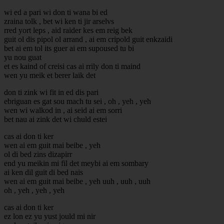
wi ed a pari wi don ti wana bi ed
zraina tolk , bet wi ken ti jir arselvs
rred yort leps , aid raider kes em reig bek
guit ol dis pipol ol arrand , ai em cripold guit enkzaidi
bet ai em tol its guer ai em supoused tu bi
yu nou guat
et es kaind of creisi cas ai rrily don ti maind
wen yu meik et berer laik det
don ti zink wi fit in ed dis pari
ebriguan es gat sou mach tu sei , oh , yeh , yeh
wen wi walkod in , ai seid ai em sorri
bet nau ai zink det wi chuld estei
cas ai don ti ker
wen ai em guit mai beibe , yeh
ol di bed zins dizapirr
end yu meikin mi fil det meybi ai em sombary
ai ken dil guit di bed nais
wen ai em guit mai beibe , yeh uuh , uuh , uuh
oh , yeh , yeh , yeh
cas ai don ti ker
ez lon ez yu yust jould mi nir