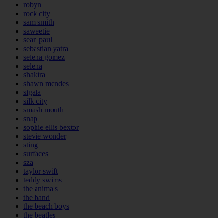
robyn
rock city
sam smith
saweetie
sean paul
sebastian yatra
selena gomez
selena
shakira
shawn mendes
sigala
silk city
smash mouth
snap
sophie ellis bextor
stevie wonder
sting
surfaces
sza
taylor swift
teddy swims
the animals
the band
the beach boys
the beatles