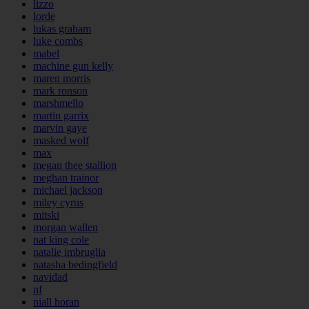
lizzo
lorde
lukas graham
luke combs
mabel
machine gun kelly
maren morris
mark ronson
marshmello
martin garrix
marvin gaye
masked wolf
max
megan thee stallion
meghan trainor
michael jackson
miley cyrus
mitski
morgan wallen
nat king cole
natalie imbruglia
natasha bedingfield
navidad
nf
niall horan