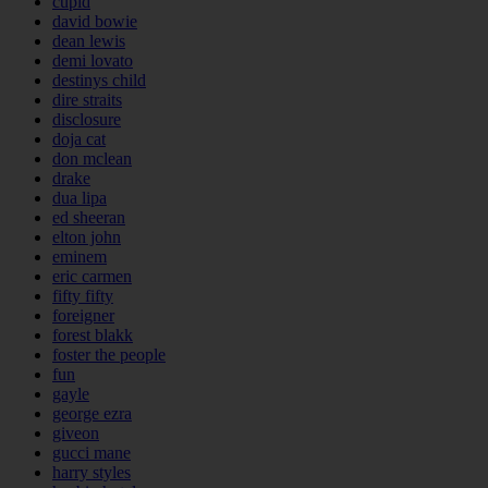
cupid
david bowie
dean lewis
demi lovato
destinys child
dire straits
disclosure
doja cat
don mclean
drake
dua lipa
ed sheeran
elton john
eminem
eric carmen
fifty fifty
foreigner
forest blakk
foster the people
fun
gayle
george ezra
giveon
gucci mane
harry styles