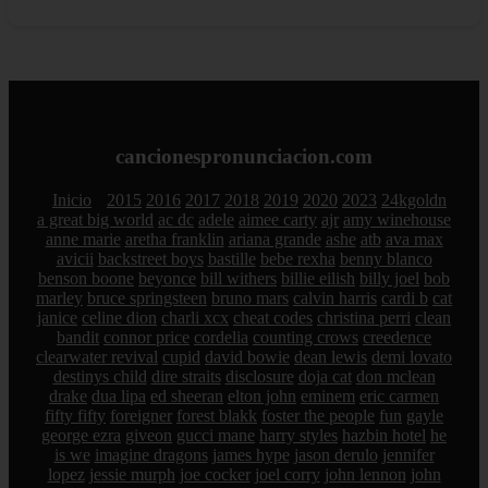
cancionespronunciacion.com
Inicio
2015
2016
2017
2018
2019
2020
2023
24kgoldn
a great big world
ac dc
adele
aimee carty
ajr
amy winehouse
anne marie
aretha franklin
ariana grande
ashe
atb
ava max
avicii
backstreet boys
bastille
bebe rexha
benny blanco
benson boone
beyonce
bill withers
billie eilish
billy joel
bob
marley
bruce springsteen
bruno mars
calvin harris
cardi b
cat
janice
celine dion
charli xcx
cheat codes
christina perri
clean
bandit
connor price
cordelia
counting crows
creedence
clearwater revival
cupid
david bowie
dean lewis
demi lovato
destinys child
dire straits
disclosure
doja cat
don mclean
drake
dua lipa
ed sheeran
elton john
eminem
eric carmen
fifty fifty
foreigner
forest blakk
foster the people
fun
gayle
george ezra
giveon
gucci mane
harry styles
hazbin hotel
he
is we
imagine dragons
james hype
jason derulo
jennifer
lopez
jessie murph
joe cocker
joel corry
john lennon
john