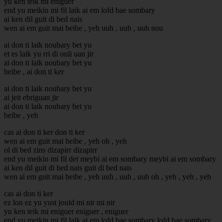
yu ken teik mi eniguer
end yu meikin mi fil laik ai em lofd bae sombary
ai ken dil guit di bed nais
wen ai em guit mai beibe , yeh uuh , uuh , uuh nou
ai don ti laik noubary bet yu
et es laik yu rri di onli uan jir
ai don ti laik noubary bet yu
beibe , ai don ti ker
ai don ti laik noubary bet yu
ai jeit ebriguan jir
ai don ti laik noubary bet yu
beibe , yeh
cas ai don ti ker don ti ker
wen ai em guit mai beibe , yeh oh , yeh
ol di bed zins dizapirr dizapirr
end yu meikin mi fil det meybi ai em sombary meybi ai em sombary
ai ken dil guit di bed nais guit di bed nais
wen ai em guit mai beibe , yeh uuh , uuh , uuh oh , yeh , yeh , yeh
cas ai don ti ker
ez lon ez yu yust jould mi nir mi nir
yu ken teik mi eniguer eniguer , eniguer
end yu meikin mi fil laik ai em lofd bae sombary lofd bae sombary ,