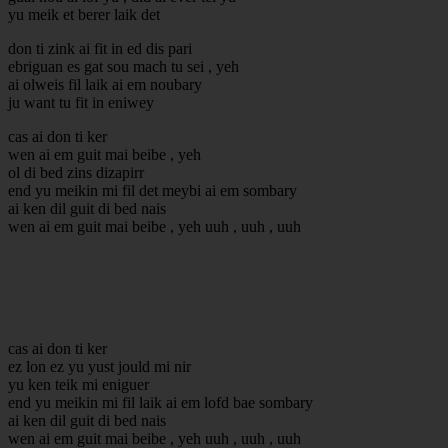
yu meik et berer laik det
don ti zink ai fit in ed dis pari
ebriguan es gat sou mach tu sei , yeh
ai olweis fil laik ai em noubary
ju want tu fit in eniwey
cas ai don ti ker
wen ai em guit mai beibe , yeh
ol di bed zins dizapirr
end yu meikin mi fil det meybi ai em sombary
ai ken dil guit di bed nais
wen ai em guit mai beibe , yeh uuh , uuh , uuh
cas ai don ti ker
ez lon ez yu yust jould mi nir
yu ken teik mi eniguer
end yu meikin mi fil laik ai em lofd bae sombary
ai ken dil guit di bed nais
wen ai em guit mai beibe , yeh uuh , uuh , uuh