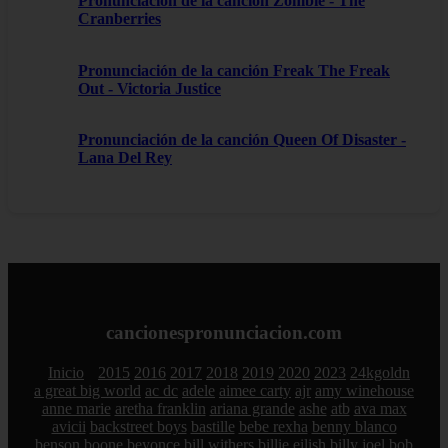
Pronunciación de la canción Zombie - The
Cranberries
Pronunciación de la canción Freak The Freak
Out - Victoria Justice
Pronunciación de la canción Queen Of Disaster -
Lana Del Rey
cancionespronunciacion.com
Inicio
2015
2016
2017
2018
2019
2020
2023
24kgoldn
a great big world
ac dc
adele
aimee carty
ajr
amy winehouse
anne marie
aretha franklin
ariana grande
ashe
atb
ava max
avicii
backstreet boys
bastille
bebe rexha
benny blanco
benson boone
beyonce
bill withers
billie eilish
billy joel
bob