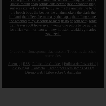
smash mouth
snap
sophie ellis bextor
stevie wonder
sting
surfaces
sza
taylor swift
teddy swims
the animals
the band
the beach boys
the beatles
the chainsmokers
the clash
the
kid laroi
the killers
the mamas y the papas
the rolling stones
the weeknd
thirty seconds to mars
tiesto
tlc
tom petty
topic
train
travis scott
troye sivan
twenty one pilots
twice
u2
usa
for africa
van morrison
whitney houston
wizkid
yg marley
zayn
zedd
© 2026 cancionespronunciacion.com. Todos los derechos
reservados.
Sitemap
|
RSS
|
Política de Cookies
|
Política de Privacidad
|
Aviso legal
|
Contacto
|
Creado por 0lemiswebs SEO y
Diseño web
|
Libro sobre Cabañuelas