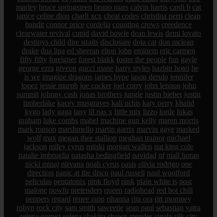
marley
bruce springsteen
bruno mars
calvin harris
cardi b
cat
janice
celine dion
charli xcx
cheat codes
christina perri
clean
bandit
connor price
cordelia
counting crows
creedence
clearwater revival
cupid
david bowie
dean lewis
demi lovato
destinys child
dire straits
disclosure
doja cat
don mclean
drake
dua lipa
ed sheeran
elton john
eminem
eric carmen
fifty fifty
foreigner
forest blakk
foster the people
fun
gayle
george ezra
giveon
gucci mane
harry styles
hazbin hotel
he
is we
imagine dragons
james hype
jason derulo
jennifer
lopez
jessie murph
joe cocker
joel corry
john lennon
john
summit
johnny cash
jonas brothers
jungle
justin bieber
justin
timberlake
kacey musgraves
kali uchis
katy perry
khalid
kygo
lady gaga
lany
lil nas x
little mix
lizzo
lorde
lukas
graham
luke combs
mabel
machine gun kelly
maren morris
mark ronson
marshmello
martin garrix
marvin gaye
masked
wolf
max
megan thee stallion
meghan trainor
michael
jackson
miley cyrus
mitski
morgan wallen
nat king cole
natalie imbruglia
natasha bedingfield
navidad
nf
niall horan
nicki minaj
nirvana
noah cyrus
oasis
olivia rodrigo
one
direction
panic at the disco
paul russell
paul woolford
peliculas
pentatonix
pink floyd
pink
plain white ts
post
malone
powfu
pretenders
queen
radiohead
red hot chili
peppers
regard
renee rapp
rihanna
rita ora
ritt momney
robyn
rock city
sam smith
saweetie
sean paul
sebastian yatra
selena gomez
selena
shakira
shawn mendes
sigala
silk city