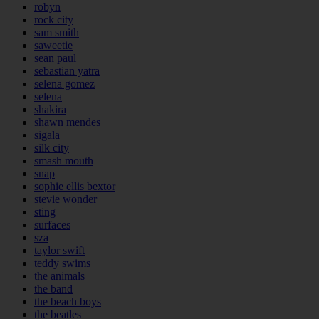
robyn
rock city
sam smith
saweetie
sean paul
sebastian yatra
selena gomez
selena
shakira
shawn mendes
sigala
silk city
smash mouth
snap
sophie ellis bextor
stevie wonder
sting
surfaces
sza
taylor swift
teddy swims
the animals
the band
the beach boys
the beatles