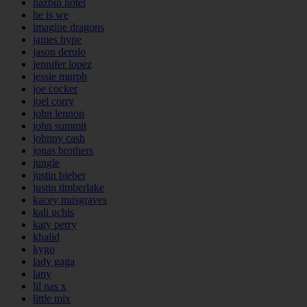
hazbin hotel
he is we
imagine dragons
james hype
jason derulo
jennifer lopez
jessie murph
joe cocker
joel corry
john lennon
john summit
johnny cash
jonas brothers
jungle
justin bieber
justin timberlake
kacey musgraves
kali uchis
katy perry
khalid
kygo
lady gaga
lany
lil nas x
little mix