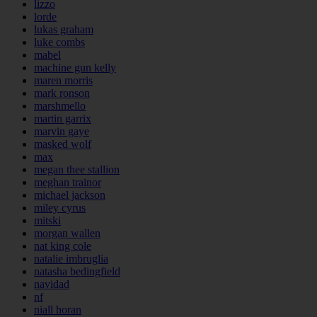
lizzo
lorde
lukas graham
luke combs
mabel
machine gun kelly
maren morris
mark ronson
marshmello
martin garrix
marvin gaye
masked wolf
max
megan thee stallion
meghan trainor
michael jackson
miley cyrus
mitski
morgan wallen
nat king cole
natalie imbruglia
natasha bedingfield
navidad
nf
niall horan