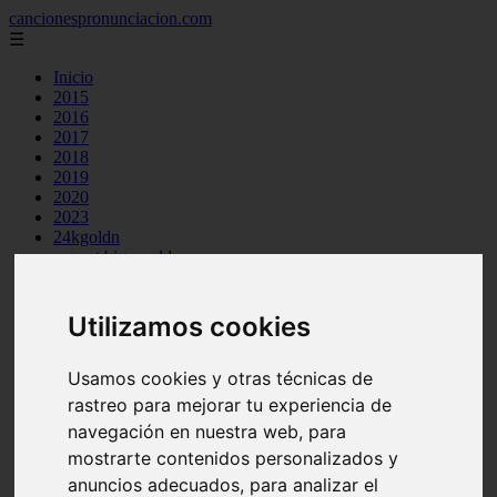
cancionespronunciacion.com
☰
Inicio
2015
2016
2017
2018
2019
2020
2023
24kgoldn
a great big world
ac dc
adele
aimee carty
Utilizamos cookies
ajr
amy winehouse
anne marie
Usamos cookies y otras técnicas de
aretha franklin
rastreo para mejorar tu experiencia de
ariana grande
navegación en nuestra web, para
ashe
atb
mostrarte contenidos personalizados y
ava max
anuncios adecuados, para analizar el
avicii