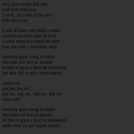
derz guos fonki bili yim
end lirol semi yon
ji seid , jir coms di big bos
leds get et on
ji tok di baun end meid a estén
estared esweyen guit di jend
a sarin mouchon meid mi estef
nau wir inde a brendniu zrep
ebribary guos kong fu fairin
dos kids wir fest ez lainain
in fekt et guos a lirol bit fraidanein
bet deir did et guit expert taimin
uuhh yeh
jou jou jou oh
kip on , kip on , kip on , kip on
chou yeh
ebribary guos kong fu fairin
dos kids wir fest ez lainain
in fekt et guos a lirol bit fraidanein
meik chor yu jav expert taimin