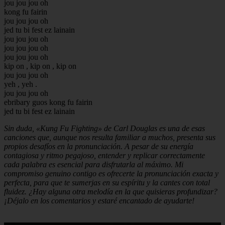
jou jou jou oh
kong fu fairin
jou jou jou oh
jed tu bi fest ez lainain
jou jou jou oh
jou jou jou oh
jou jou jou oh
kip on , kip on , kip on
jou jou jou oh
yeh , yeh .
jou jou jou oh
ebribary guos kong fu fairin
jed tu bi fest ez lainain
Sin duda, «Kung Fu Fighting» de Carl Douglas es una de esas
canciones que, aunque nos resulta familiar a muchos, presenta sus
propios desafíos en la pronunciación. A pesar de su energía
contagiosa y ritmo pegajoso, entender y replicar correctamente
cada palabra es esencial para disfrutarla al máximo. Mi
compromiso genuino contigo es ofrecerte la pronunciación exacta y
perfecta, para que te sumerjas en su espíritu y la cantes con total
fluidez. ¿Hay alguna otra melodía en la que quisieras profundizar?
¡Déjalo en los comentarios y estaré encantado de ayudarte!