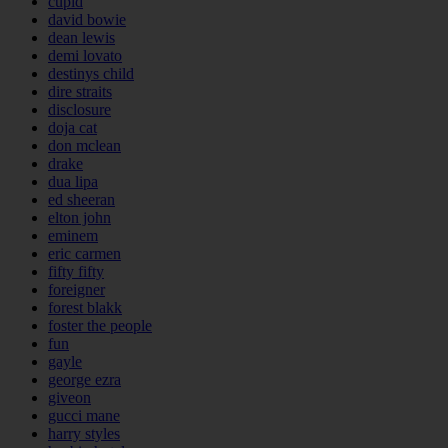
cupid
david bowie
dean lewis
demi lovato
destinys child
dire straits
disclosure
doja cat
don mclean
drake
dua lipa
ed sheeran
elton john
eminem
eric carmen
fifty fifty
foreigner
forest blakk
foster the people
fun
gayle
george ezra
giveon
gucci mane
harry styles