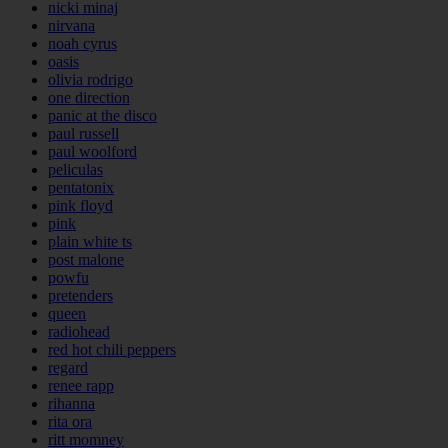
nicki minaj
nirvana
noah cyrus
oasis
olivia rodrigo
one direction
panic at the disco
paul russell
paul woolford
peliculas
pentatonix
pink floyd
pink
plain white ts
post malone
powfu
pretenders
queen
radiohead
red hot chili peppers
regard
renee rapp
rihanna
rita ora
ritt momney