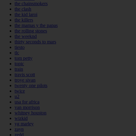
the chainsmokers
the clash
the kid laroi
the killers
the mamas y the papas
the rolling stones
the weeknd
thirty seconds to mars
tiesto
tlc
tom petty
topic
train
travis scott
troye sivan
twenty one pilots
twice
u2
usa for africa
van morrison
whitney houston
wizkid
yg marley
zayn
zedd