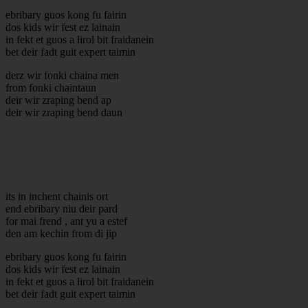
ebribary guos kong fu fairin
dos kids wir fest ez lainain
in fekt et guos a lirol bit fraidanein
bet deir fadt guit expert taimin
derz wir fonki chaina men
from fonki chaintaun
deir wir zraping bend ap
deir wir zraping bend daun
its in inchent chainis ort
end ebribary niu deir pard
for mai frend , ant yu a estef
den am kechin from di jip
ebribary guos kong fu fairin
dos kids wir fest ez lainain
in fekt et guos a lirol bit fraidanein
bet deir fadt guit expert taimin