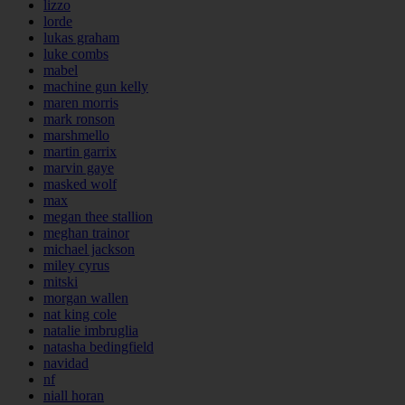
lizzo
lorde
lukas graham
luke combs
mabel
machine gun kelly
maren morris
mark ronson
marshmello
martin garrix
marvin gaye
masked wolf
max
megan thee stallion
meghan trainor
michael jackson
miley cyrus
mitski
morgan wallen
nat king cole
natalie imbruglia
natasha bedingfield
navidad
nf
niall horan