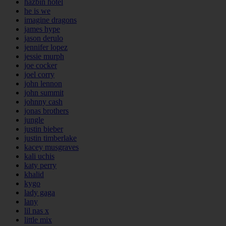
hazbin hotel
he is we
imagine dragons
james hype
jason derulo
jennifer lopez
jessie murph
joe cocker
joel corry
john lennon
john summit
johnny cash
jonas brothers
jungle
justin bieber
justin timberlake
kacey musgraves
kali uchis
katy perry
khalid
kygo
lady gaga
lany
lil nas x
little mix