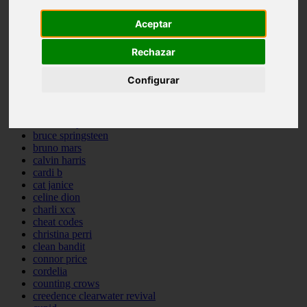
backstreet boys
Aceptar
bastille
bebe rexha
benny blanco
Rechazar
benson boone
beyonce
Configurar
bill withers
billie eilish
billy joel
bob marley
bruce springsteen
bruno mars
calvin harris
cardi b
cat janice
celine dion
charli xcx
cheat codes
christina perri
clean bandit
connor price
cordelia
counting crows
creedence clearwater revival