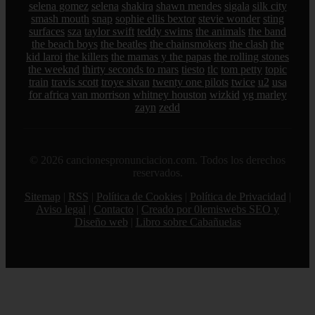
selena gomez
selena
shakira
shawn mendes
sigala
silk city
smash mouth
snap
sophie ellis bextor
stevie wonder
sting
surfaces
sza
taylor swift
teddy swims
the animals
the band
the beach boys
the beatles
the chainsmokers
the clash
the
kid laroi
the killers
the mamas y the papas
the rolling stones
the weeknd
thirty seconds to mars
tiesto
tlc
tom petty
topic
train
travis scott
troye sivan
twenty one pilots
twice
u2
usa
for africa
van morrison
whitney houston
wizkid
yg marley
zayn
zedd
© 2026 cancionespronunciacion.com. Todos los derechos
reservados.
Sitemap
|
RSS
|
Política de Cookies
|
Política de Privacidad
|
Aviso legal
|
Contacto
|
Creado por 0lemiswebs SEO y
Diseño web
|
Libro sobre Cabañuelas