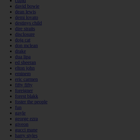
cupid
david bowie
dean lewis
demi lovato
destinys child
dire straits
disclosure
doja cat
don mclean
drake
dua lipa
ed sheeran
elton john
eminem
eric carmen
fifty fifty
foreigner
forest blakk
foster the people
fun
gayle
george ezra
giveon
gucci mane
harry styles