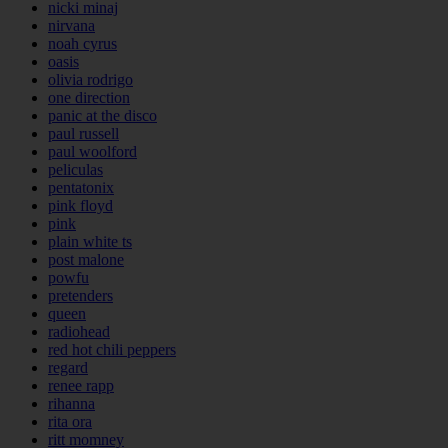
nicki minaj
nirvana
noah cyrus
oasis
olivia rodrigo
one direction
panic at the disco
paul russell
paul woolford
peliculas
pentatonix
pink floyd
pink
plain white ts
post malone
powfu
pretenders
queen
radiohead
red hot chili peppers
regard
renee rapp
rihanna
rita ora
ritt momney