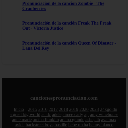
Pronunciación de la canción Zombie - The
Cranberries
Pronunciación de la canción Freak The Freak
Out - Victoria Justice
Pronunciación de la canción Queen Of Disaster -
Lana Del Rey
cancionespronunciacion.com
Inicio
2015
2016
2017
2018
2019
2020
2023
24kgoldn
a great big world
ac dc
adele
aimee carty
ajr
amy winehouse
anne marie
aretha franklin
ariana grande
ashe
atb
ava max
avicii
backstreet boys
bastille
bebe rexha
benny blanco