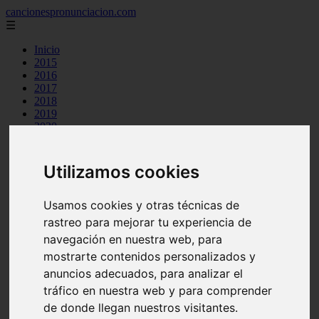
cancionespronunciacion.com
☰
Inicio
2015
2016
2017
2018
2019
2020
2023
24kgoldn
a great big world
Utilizamos cookies
ac dc
adele
aimee carty
Usamos cookies y otras técnicas de
ajr
rastreo para mejorar tu experiencia de
amy winehouse
navegación en nuestra web, para
anne marie
aretha franklin
mostrarte contenidos personalizados y
ariana grande
anuncios adecuados, para analizar el
ashe
tráfico en nuestra web y para comprender
atb
ava max
de donde llegan nuestros visitantes.
avicii