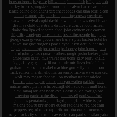
benson boone
beyonce
bill withers
billie eilish
billy joel
bob
marley
bruce springsteen
bruno mars
calvin harris
cardi b
cat
janice
celine dion
charli xcx
cheat codes
christina perri
clean
bandit
connor price
cordelia
counting crows
creedence
clearwater revival
cupid
david bowie
dean lewis
demi lovato
destinys child
dire straits
disclosure
doja cat
don mclean
drake
dua lipa
ed sheeran
elton john
eminem
eric carmen
fifty fifty
foreigner
forest blakk
foster the people
fun
gayle
george ezra
giveon
gucci mane
harry styles
hazbin hotel
he
is we
imagine dragons
james hype
jason derulo
jennifer
lopez
jessie murph
joe cocker
joel corry
john lennon
john
summit
johnny cash
jonas brothers
jungle
justin bieber
justin
timberlake
kacey musgraves
kali uchis
katy perry
khalid
kygo
lady gaga
lany
lil nas x
little mix
lizzo
lorde
lukas
graham
luke combs
mabel
machine gun kelly
maren morris
mark ronson
marshmello
martin garrix
marvin gaye
masked
wolf
max
megan thee stallion
meghan trainor
michael
jackson
miley cyrus
mitski
morgan wallen
nat king cole
natalie imbruglia
natasha bedingfield
navidad
nf
niall horan
nicki minaj
nirvana
noah cyrus
oasis
olivia rodrigo
one
direction
panic at the disco
paul russell
paul woolford
peliculas
pentatonix
pink floyd
pink
plain white ts
post
malone
powfu
pretenders
queen
radiohead
red hot chili
peppers
regard
renee rapp
rihanna
rita ora
ritt momney
robyn
rock city
sam smith
saweetie
sean paul
sebastian yatra