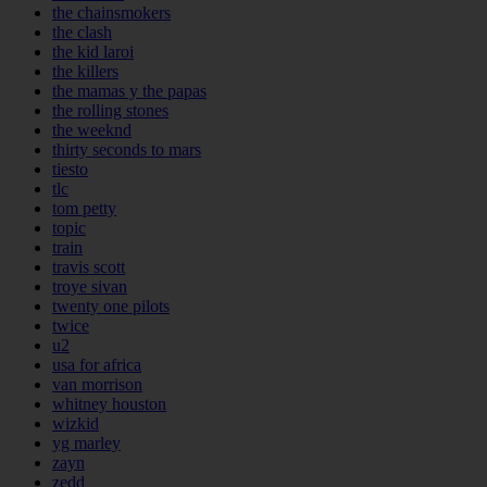
the chainsmokers
the clash
the kid laroi
the killers
the mamas y the papas
the rolling stones
the weeknd
thirty seconds to mars
tiesto
tlc
tom petty
topic
train
travis scott
troye sivan
twenty one pilots
twice
u2
usa for africa
van morrison
whitney houston
wizkid
yg marley
zayn
zedd