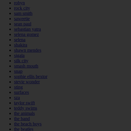
robyn
rock city
sam smith
saweetie
sean paul
sebastian yatra
selena gomez
selena
shakira
shawn mendes
sigala
silk city
smash mouth
snap
sophie ellis bextor
stevie wonder
sting
surfaces
sza
taylor swift
teddy swims
the animals
the band
the beach boys
the beatles