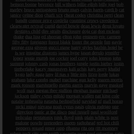
benson boone
beyonce
bill withers
billie eilish
billy joel
bob
marley
bruce springsteen
bruno mars
calvin harris
cardi b
cat
janice
celine dion
charli xcx
cheat codes
christina perri
clean
bandit
connor price
cordelia
counting crows
creedence
clearwater revival
cupid
david bowie
dean lewis
demi lovato
destinys child
dire straits
disclosure
doja cat
don mclean
drake
dua lipa
ed sheeran
elton john
eminem
eric carmen
fifty fifty
foreigner
forest blakk
foster the people
fun
gayle
george ezra
giveon
gucci mane
harry styles
hazbin hotel
he
is we
imagine dragons
james hype
jason derulo
jennifer
lopez
jessie murph
joe cocker
joel corry
john lennon
john
summit
johnny cash
jonas brothers
jungle
justin bieber
justin
timberlake
kacey musgraves
kali uchis
katy perry
khalid
kygo
lady gaga
lany
lil nas x
little mix
lizzo
lorde
lukas
graham
luke combs
mabel
machine gun kelly
maren morris
mark ronson
marshmello
martin garrix
marvin gaye
masked
wolf
max
megan thee stallion
meghan trainor
michael
jackson
miley cyrus
mitski
morgan wallen
nat king cole
natalie imbruglia
natasha bedingfield
navidad
nf
niall horan
nicki minaj
nirvana
noah cyrus
oasis
olivia rodrigo
one
direction
panic at the disco
paul russell
paul woolford
peliculas
pentatonix
pink floyd
pink
plain white ts
post
malone
powfu
pretenders
queen
radiohead
red hot chili
peppers
regard
renee rapp
rihanna
rita ora
ritt momney
robyn
rock city
sam smith
saweetie
sean paul
sebastian yatra