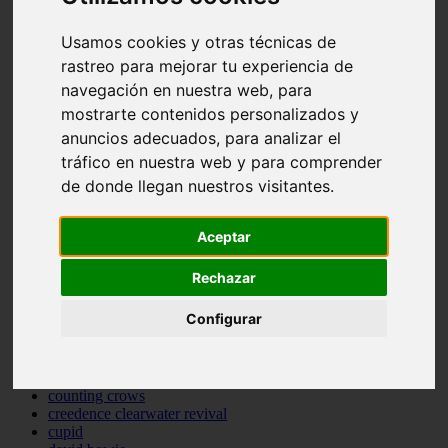
bastille
bebe rexha
Usamos cookies y otras técnicas de
benny blanco
rastreo para mejorar tu experiencia de
benson boone
navegación en nuestra web, para
beyonce
bill withers
mostrarte contenidos personalizados y
billie eilish
anuncios adecuados, para analizar el
billy joel
tráfico en nuestra web y para comprender
bob marley
bruce springsteen
de donde llegan nuestros visitantes.
bruno mars
calvin harris
cardi b
Aceptar
cat janice
celine dion
Rechazar
charli xcx
cheat codes
Configurar
christina perri
clean bandit
connor price
cordelia
counting crows
creedence clearwater revival
cupid