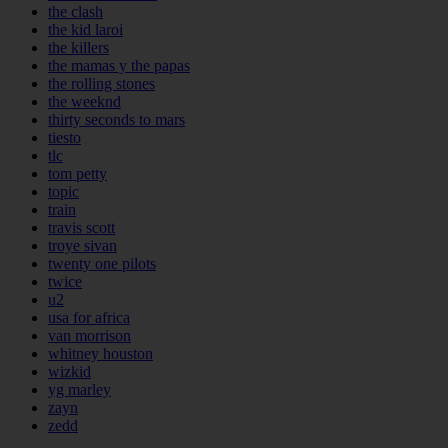
the clash
the kid laroi
the killers
the mamas y the papas
the rolling stones
the weeknd
thirty seconds to mars
tiesto
tlc
tom petty
topic
train
travis scott
troye sivan
twenty one pilots
twice
u2
usa for africa
van morrison
whitney houston
wizkid
yg marley
zayn
zedd