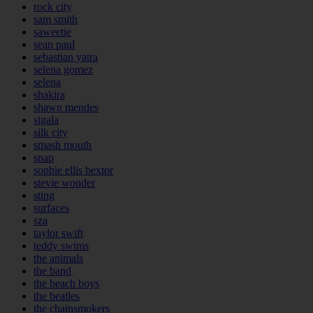
rock city
sam smith
saweetie
sean paul
sebastian yatra
selena gomez
selena
shakira
shawn mendes
sigala
silk city
smash mouth
snap
sophie ellis bextor
stevie wonder
sting
surfaces
sza
taylor swift
teddy swims
the animals
the band
the beach boys
the beatles
the chainsmokers