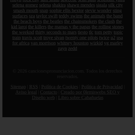
selena gomez
selena
shakira
shawn mendes
sigala
silk city
smash mouth
snap
sophie ellis bextor
stevie wonder
sting
surfaces
sza
taylor swift
teddy swims
the animals
the band
the beach boys
the beatles
the chainsmokers
the clash
the
kid laroi
the killers
the mamas y the papas
the rolling stones
the weeknd
thirty seconds to mars
tiesto
tlc
tom petty
topic
train
travis scott
troye sivan
twenty one pilots
twice
u2
usa
for africa
van morrison
whitney houston
wizkid
yg marley
zayn
zedd
© 2026 cancionespronunciacion.com. Todos los derechos
reservados.
Sitemap
|
RSS
|
Política de Cookies
|
Política de Privacidad
|
Aviso legal
|
Contacto
|
Creado por 0lemiswebs SEO y
Diseño web
|
Libro sobre Cabañuelas