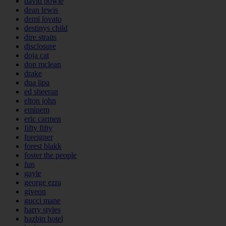
david bowie
dean lewis
demi lovato
destinys child
dire straits
disclosure
doja cat
don mclean
drake
dua lipa
ed sheeran
elton john
eminem
eric carmen
fifty fifty
foreigner
forest blakk
foster the people
fun
gayle
george ezra
giveon
gucci mane
harry styles
hazbin hotel