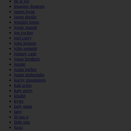
he is we
imagine dragons
james hype
jason derulo
jennifer lopez
jessie murph
joe cocker
joel corry
john lennon
john summit
johnny cash
jonas brothers
jungle
justin bieber
justin timberlake
kacey musgraves
kali uchis
katy perry
khalid
kygo
lady gaga
lany
lil nas x
little mix
lizzo