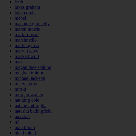
lorde
lukas graham
luke combs
mabel
machine gun kelly
maren morris
mark ronson
marshmello
martin garrix
marvin gaye
masked wolf
max
megan thee stallion
meghan trainor
michael jackson
miley cyrus
mitski
morgan wallen
nat king cole
natalie imbruglia
natasha bedingfield
navidad
nf
niall horan
nicki minaj