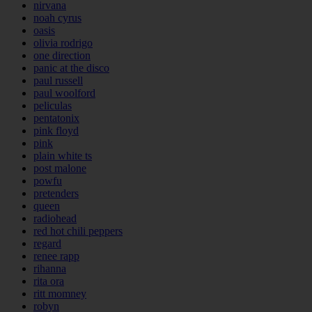
nirvana
noah cyrus
oasis
olivia rodrigo
one direction
panic at the disco
paul russell
paul woolford
peliculas
pentatonix
pink floyd
pink
plain white ts
post malone
powfu
pretenders
queen
radiohead
red hot chili peppers
regard
renee rapp
rihanna
rita ora
ritt momney
robyn