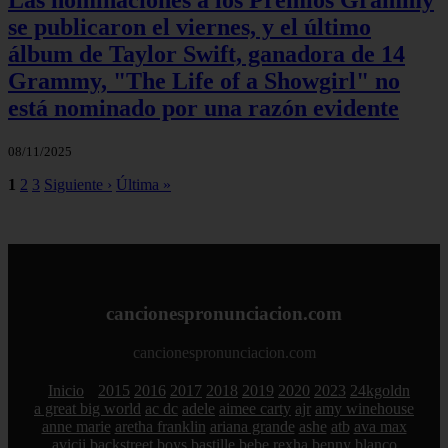
Las nominaciones a los Premios Grammy
se publicaron el viernes, y el último
álbum de Taylor Swift, ganadora de 14
Grammy, "The Life of a Showgirl" no
está nominado por una razón evidente
08/11/2025
1
2
3
Siguiente ›
Última »
cancionespronunciacion.com
cancionespronunciacion.com
Inicio
2015
2016
2017
2018
2019
2020
2023
24kgoldn
a great big world
ac dc
adele
aimee carty
ajr
amy winehouse
anne marie
aretha franklin
ariana grande
ashe
atb
ava max
avicii
backstreet boys
bastille
bebe rexha
benny blanco