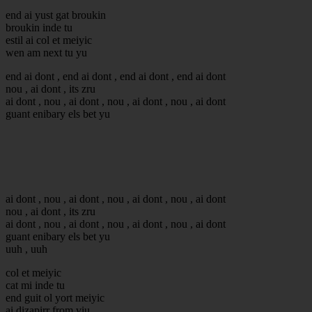
end ai yust gat broukin
broukin inde tu
estil ai col et meiyic
wen am next tu yu
end ai dont , end ai dont , end ai dont , end ai dont
nou , ai dont , its zru
ai dont , nou , ai dont , nou , ai dont , nou , ai dont
guant enibary els bet yu
ai dont , nou , ai dont , nou , ai dont , nou , ai dont
nou , ai dont , its zru
ai dont , nou , ai dont , nou , ai dont , nou , ai dont
guant enibary els bet yu
uuh , uuh
col et meiyic
cat mi inde tu
end guit ol yort meiyic
ai dizapirr from viu