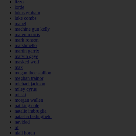
lizzo
lorde
lukas graham
luke combs
mabel
machine gun kelly
maren morris
mark ronson
marshmello
martin garrix
marvin gaye
masked wolf
max
megan thee stallion
meghan trainor
michael jackson
miley cyrus
mitski
morgan wallen
nat king cole
natalie imbruglia
natasha bedingfield
navidad
nf
niall horan