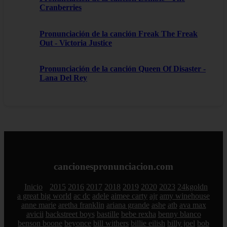
Cranberries
Pronunciación de la canción Freak The Freak
Out - Victoria Justice
Pronunciación de la canción Queen Of Disaster -
Lana Del Rey
cancionespronunciacion.com
Inicio
2015
2016
2017
2018
2019
2020
2023
24kgoldn
a great big world
ac dc
adele
aimee carty
ajr
amy winehouse
anne marie
aretha franklin
ariana grande
ashe
atb
ava max
avicii
backstreet boys
bastille
bebe rexha
benny blanco
benson boone
beyonce
bill withers
billie eilish
billy joel
bob