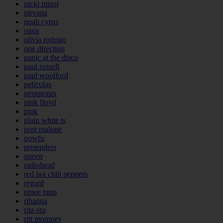
nicki minaj
nirvana
noah cyrus
oasis
olivia rodrigo
one direction
panic at the disco
paul russell
paul woolford
peliculas
pentatonix
pink floyd
pink
plain white ts
post malone
powfu
pretenders
queen
radiohead
red hot chili peppers
regard
renee rapp
rihanna
rita ora
ritt momney