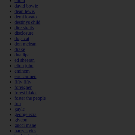
cupid
david bowie
dean lewis
demi lovato
destinys child
dire straits
disclosure
doja cat
don mclean
drake
dua lipa
ed sheeran
elton john
eminem
eric carmen
fifty fifty
foreigner
forest blakk
foster the people
fun
gayle
george ezra
giveon
gucci mane
harry styles