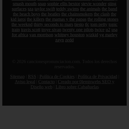
smash mouth
snap
sophie ellis bextor
stevie wonder
sting
surfaces
sza
taylor swift
teddy swims
the animals
the band
the beach boys
the beatles
the chainsmokers
the clash
the
kid laroi
the killers
the mamas y the papas
the rolling stones
the weeknd
thirty seconds to mars
tiesto
tlc
tom petty
topic
train
travis scott
troye sivan
twenty one pilots
twice
u2
usa
for africa
van morrison
whitney houston
wizkid
yg marley
zayn
zedd
© 2026 cancionespronunciacion.com. Todos los derechos
reservados.
Sitemap
|
RSS
|
Política de Cookies
|
Política de Privacidad
|
Aviso legal
|
Contacto
|
Creado por 0lemiswebs SEO y
Diseño web
|
Libro sobre Cabañuelas