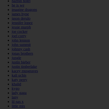
hazbin hotel
he is we
imagine dragons
james hype
jason derulo
jennifer lopez
jessie murph
joe cocker
joel corry
john lennon
john summit
johnny cash
jonas brothers
jungle
justin bieber
justin timberlake
kacey musgraves
kali uchis
katy perry
khalid
kygo
lady gaga
lany
lil nas x
little mix