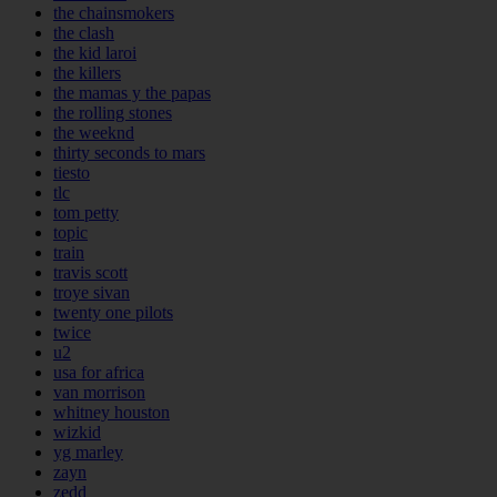
the chainsmokers
the clash
the kid laroi
the killers
the mamas y the papas
the rolling stones
the weeknd
thirty seconds to mars
tiesto
tlc
tom petty
topic
train
travis scott
troye sivan
twenty one pilots
twice
u2
usa for africa
van morrison
whitney houston
wizkid
yg marley
zayn
zedd