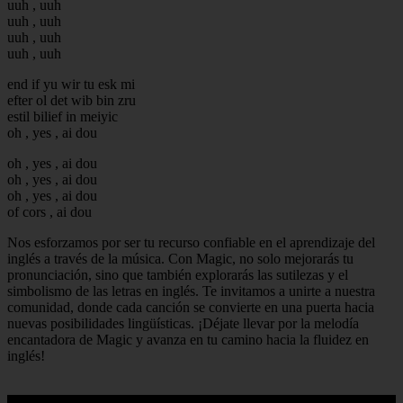
uuh , uuh
uuh , uuh
uuh , uuh
uuh , uuh
end if yu wir tu esk mi
efter ol det wib bin zru
estil bilief in meiyic
oh , yes , ai dou
oh , yes , ai dou
oh , yes , ai dou
oh , yes , ai dou
of cors , ai dou
Nos esforzamos por ser tu recurso confiable en el aprendizaje del
inglés a través de la música. Con Magic, no solo mejorarás tu
pronunciación, sino que también explorarás las sutilezas y el
simbolismo de las letras en inglés. Te invitamos a unirte a nuestra
comunidad, donde cada canción se convierte en una puerta hacia
nuevas posibilidades lingüísticas. ¡Déjate llevar por la melodía
encantadora de Magic y avanza en tu camino hacia la fluidez en
inglés!