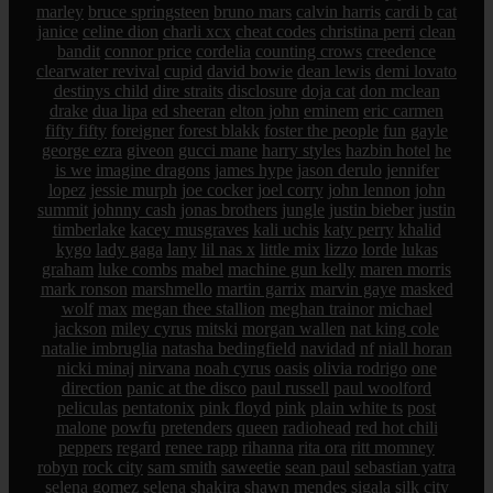
marley
bruce springsteen
bruno mars
calvin harris
cardi b
cat
janice
celine dion
charli xcx
cheat codes
christina perri
clean
bandit
connor price
cordelia
counting crows
creedence
clearwater revival
cupid
david bowie
dean lewis
demi lovato
destinys child
dire straits
disclosure
doja cat
don mclean
drake
dua lipa
ed sheeran
elton john
eminem
eric carmen
fifty fifty
foreigner
forest blakk
foster the people
fun
gayle
george ezra
giveon
gucci mane
harry styles
hazbin hotel
he
is we
imagine dragons
james hype
jason derulo
jennifer
lopez
jessie murph
joe cocker
joel corry
john lennon
john
summit
johnny cash
jonas brothers
jungle
justin bieber
justin
timberlake
kacey musgraves
kali uchis
katy perry
khalid
kygo
lady gaga
lany
lil nas x
little mix
lizzo
lorde
lukas
graham
luke combs
mabel
machine gun kelly
maren morris
mark ronson
marshmello
martin garrix
marvin gaye
masked
wolf
max
megan thee stallion
meghan trainor
michael
jackson
miley cyrus
mitski
morgan wallen
nat king cole
natalie imbruglia
natasha bedingfield
navidad
nf
niall horan
nicki minaj
nirvana
noah cyrus
oasis
olivia rodrigo
one
direction
panic at the disco
paul russell
paul woolford
peliculas
pentatonix
pink floyd
pink
plain white ts
post
malone
powfu
pretenders
queen
radiohead
red hot chili
peppers
regard
renee rapp
rihanna
rita ora
ritt momney
robyn
rock city
sam smith
saweetie
sean paul
sebastian yatra
selena gomez
selena
shakira
shawn mendes
sigala
silk city