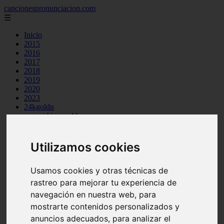
cancionespronunciacion.com
☰
Inicio
2015
2016
2017
2018
2019
2020
2023
24kgoldn
a great big world
ac dc
adele
aimee carty
Utilizamos cookies
ajr
amy winehouse
anne marie
Usamos cookies y otras técnicas de
aretha franklin
rastreo para mejorar tu experiencia de
ariana grande
navegación en nuestra web, para
ashe
atb
mostrarte contenidos personalizados y
ava max
anuncios adecuados, para analizar el
avicii