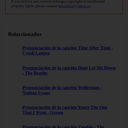
If you believe any content infringes copyright or intellectual
property rights, please contact
bitelchux@yahoo.es
.
Relaccionados
Pronunciación de la canción Time After Time -
Cyndi Lauper
Pronunciación de la canción Dont Let Me Down
- The Beatles
Pronunciación de la canción Wellerman -
Nathan Evans
Pronunciación de la canción Youre The One
That I Want - Grease
Pronunciación de la canción Zombie - The