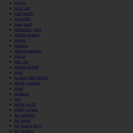
robyn
rock city
sam smith
saweetie
sean paul
sebastian yatra
selena gomez
selena
shakira
shawn mendes
sigala
silk city
smash mouth
snap
sophie ellis bextor
stevie wonder
sting
surfaces
sza
taylor swift
teddy swims
the animals
the band
the beach boys
the beatles