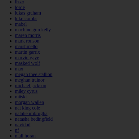
lizzo
lorde
lukas graham
luke combs
mabel
machine gun kelly
maren morris
mark ronson
marshmello
martin garrix
marvin gaye
masked wolf
max
megan thee stallion
meghan trainor
michael jackson
miley cyrus
mitski
morgan wallen
nat king cole
natalie imbruglia
natasha bedingfield
navidad
nf
niall horan