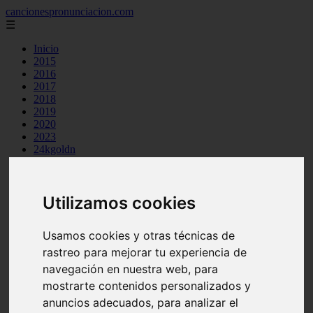
cancionespronunciacion.com
☰
Inicio
2015
2016
2017
2018
2019
2020
2023
24kgoldn
a great big world
ac dc
adele
Utilizamos cookies
aimee carty
ajr
amy winehouse
Usamos cookies y otras técnicas de
anne marie
aretha franklin
rastreo para mejorar tu experiencia de
ariana grande
navegación en nuestra web, para
ashe
mostrarte contenidos personalizados y
atb
ava max
anuncios adecuados, para analizar el
avicii