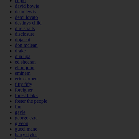
cupid
david bowie
dean lewis
demi lovato
destinys child
dire straits
disclosure
doja cat
don mclean
drake
dua lipa
ed sheeran
elton john
eminem
eric carmen
fifty fifty
foreigner
forest blakk
foster the people
fun
gayle
george ezra
giveon
gucci mane
harry styles