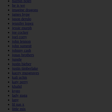
hazbin hotel
he is we
imagine dragons
james hype
jason derulo
jennifer lopez
jessie murph
joe cocker
joel corry
john lennon
john summit
johnny cash
jonas brothers
jungle
justin bieber
justin timberlake
kacey musgraves
kali uchis
katy perry
khalid
kygo
lady gaga
lany
lil nas x
little mix