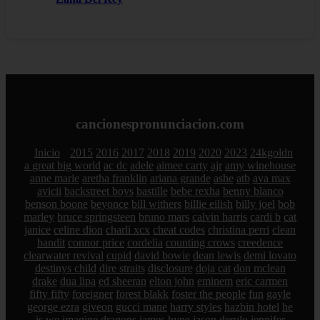
cancionespronunciacion.com
Inicio
2015
2016
2017
2018
2019
2020
2023
24kgoldn
a great big world
ac dc
adele
aimee carty
ajr
amy winehouse
anne marie
aretha franklin
ariana grande
ashe
atb
ava max
avicii
backstreet boys
bastille
bebe rexha
benny blanco
benson boone
beyonce
bill withers
billie eilish
billy joel
bob
marley
bruce springsteen
bruno mars
calvin harris
cardi b
cat
janice
celine dion
charli xcx
cheat codes
christina perri
clean
bandit
connor price
cordelia
counting crows
creedence
clearwater revival
cupid
david bowie
dean lewis
demi lovato
destinys child
dire straits
disclosure
doja cat
don mclean
drake
dua lipa
ed sheeran
elton john
eminem
eric carmen
fifty fifty
foreigner
forest blakk
foster the people
fun
gayle
george ezra
giveon
gucci mane
harry styles
hazbin hotel
he
is we
imagine dragons
james hype
jason derulo
jennifer