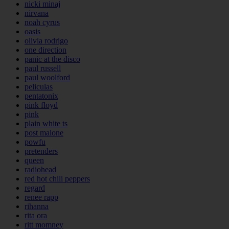
nicki minaj
nirvana
noah cyrus
oasis
olivia rodrigo
one direction
panic at the disco
paul russell
paul woolford
peliculas
pentatonix
pink floyd
pink
plain white ts
post malone
powfu
pretenders
queen
radiohead
red hot chili peppers
regard
renee rapp
rihanna
rita ora
ritt momney