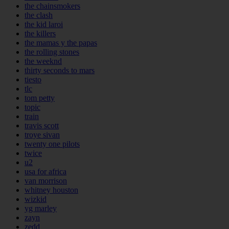
the chainsmokers
the clash
the kid laroi
the killers
the mamas y the papas
the rolling stones
the weeknd
thirty seconds to mars
tiesto
tlc
tom petty
topic
train
travis scott
troye sivan
twenty one pilots
twice
u2
usa for africa
van morrison
whitney houston
wizkid
yg marley
zayn
zedd