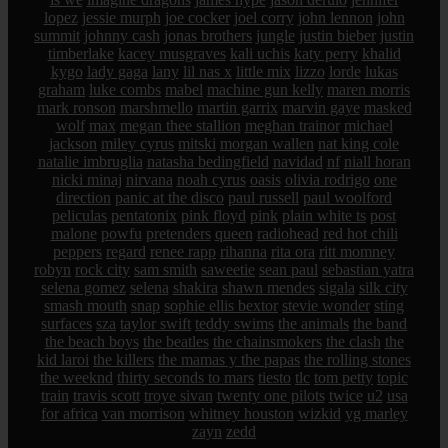
lopez
jessie murph
joe cocker
joel corry
john lennon
john
summit
johnny cash
jonas brothers
jungle
justin bieber
justin
timberlake
kacey musgraves
kali uchis
katy perry
khalid
kygo
lady gaga
lany
lil nas x
little mix
lizzo
lorde
lukas
graham
luke combs
mabel
machine gun kelly
maren morris
mark ronson
marshmello
martin garrix
marvin gaye
masked
wolf
max
megan thee stallion
meghan trainor
michael
jackson
miley cyrus
mitski
morgan wallen
nat king cole
natalie imbruglia
natasha bedingfield
navidad
nf
niall horan
nicki minaj
nirvana
noah cyrus
oasis
olivia rodrigo
one
direction
panic at the disco
paul russell
paul woolford
peliculas
pentatonix
pink floyd
pink
plain white ts
post
malone
powfu
pretenders
queen
radiohead
red hot chili
peppers
regard
renee rapp
rihanna
rita ora
ritt momney
robyn
rock city
sam smith
saweetie
sean paul
sebastian yatra
selena gomez
selena
shakira
shawn mendes
sigala
silk city
smash mouth
snap
sophie ellis bextor
stevie wonder
sting
surfaces
sza
taylor swift
teddy swims
the animals
the band
the beach boys
the beatles
the chainsmokers
the clash
the
kid laroi
the killers
the mamas y the papas
the rolling stones
the weeknd
thirty seconds to mars
tiesto
tlc
tom petty
topic
train
travis scott
troye sivan
twenty one pilots
twice
u2
usa
for africa
van morrison
whitney houston
wizkid
yg marley
zayn
zedd