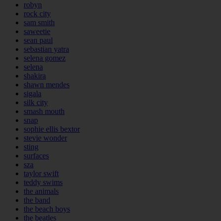
robyn
rock city
sam smith
saweetie
sean paul
sebastian yatra
selena gomez
selena
shakira
shawn mendes
sigala
silk city
smash mouth
snap
sophie ellis bextor
stevie wonder
sting
surfaces
sza
taylor swift
teddy swims
the animals
the band
the beach boys
the beatles