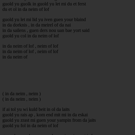
guold yu guolk in guold yu let mi du et ferst
du et ol in da neim of lof
guold yu let mi lid yu iven guen your blaind
in da dorknis , in da meirel of da nai
in da sailens , guen ders nou uan bae yort said
guold yu col in da neim of lof
in da neim of lof , neim of lof
in da neim of lof , neim of lof
in da neim of
( in da neim , neim )
( in da neim , neim )
if ai tol yu wi kuld beit in ol da laits
guold yu rais ap , kom end mit mi in da eskai
guold yu zrast mi guen your yampin from da jaits
guold yu fol in da neim of lof