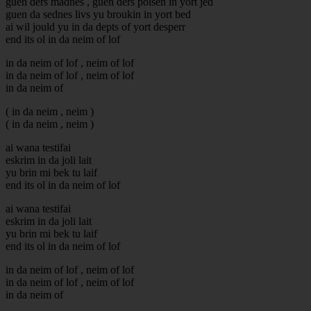
guen ders madnes , guen ders poisen in yort jed
guen da sednes livs yu broukin in yort bed
ai wil jould yu in da depts of yort desperr
end its ol in da neim of lof
in da neim of lof , neim of lof
in da neim of lof , neim of lof
in da neim of
( in da neim , neim )
( in da neim , neim )
ai wana testifai
eskrim in da joli lait
yu brin mi bek tu laif
end its ol in da neim of lof
ai wana testifai
eskrim in da joli lait
yu brin mi bek tu laif
end its ol in da neim of lof
in da neim of lof , neim of lof
in da neim of lof , neim of lof
in da neim of