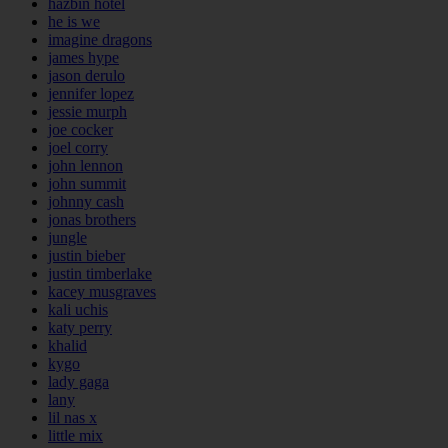
hazbin hotel
he is we
imagine dragons
james hype
jason derulo
jennifer lopez
jessie murph
joe cocker
joel corry
john lennon
john summit
johnny cash
jonas brothers
jungle
justin bieber
justin timberlake
kacey musgraves
kali uchis
katy perry
khalid
kygo
lady gaga
lany
lil nas x
little mix