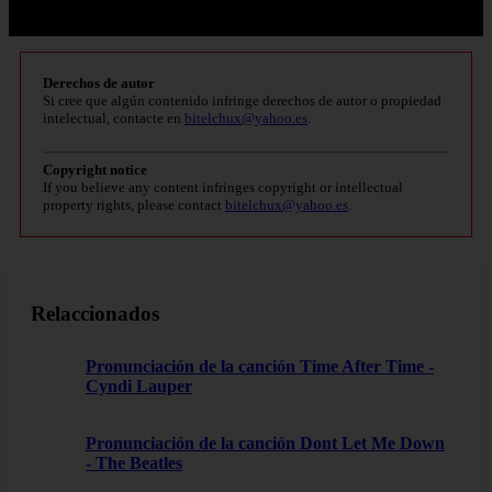
Derechos de autor
Si cree que algún contenido infringe derechos de autor o propiedad
intelectual, contacte en
bitelchux@yahoo.es
.
Copyright notice
If you believe any content infringes copyright or intellectual
property rights, please contact
bitelchux@yahoo.es
.
Relaccionados
Pronunciación de la canción Time After Time -
Cyndi Lauper
Pronunciación de la canción Dont Let Me Down
- The Beatles