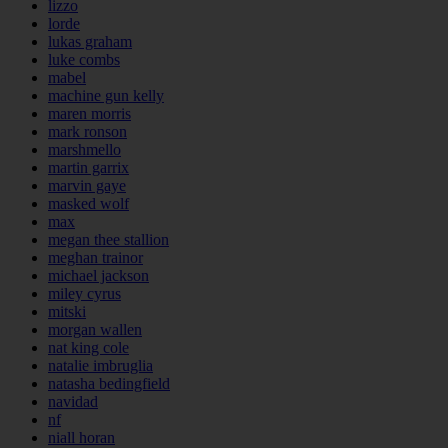
lizzo
lorde
lukas graham
luke combs
mabel
machine gun kelly
maren morris
mark ronson
marshmello
martin garrix
marvin gaye
masked wolf
max
megan thee stallion
meghan trainor
michael jackson
miley cyrus
mitski
morgan wallen
nat king cole
natalie imbruglia
natasha bedingfield
navidad
nf
niall horan