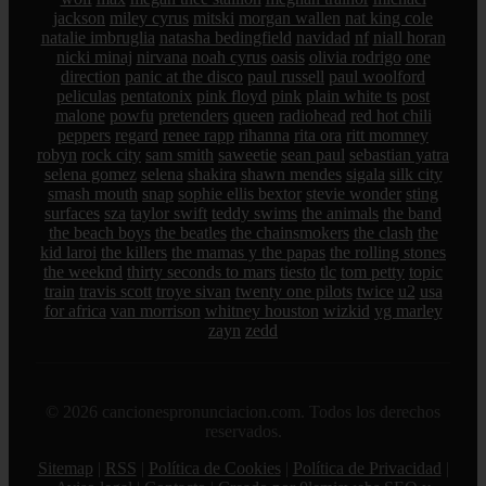
jackson
miley cyrus
mitski
morgan wallen
nat king cole
natalie imbruglia
natasha bedingfield
navidad
nf
niall horan
nicki minaj
nirvana
noah cyrus
oasis
olivia rodrigo
one
direction
panic at the disco
paul russell
paul woolford
peliculas
pentatonix
pink floyd
pink
plain white ts
post
malone
powfu
pretenders
queen
radiohead
red hot chili
peppers
regard
renee rapp
rihanna
rita ora
ritt momney
robyn
rock city
sam smith
saweetie
sean paul
sebastian yatra
selena gomez
selena
shakira
shawn mendes
sigala
silk city
smash mouth
snap
sophie ellis bextor
stevie wonder
sting
surfaces
sza
taylor swift
teddy swims
the animals
the band
the beach boys
the beatles
the chainsmokers
the clash
the
kid laroi
the killers
the mamas y the papas
the rolling stones
the weeknd
thirty seconds to mars
tiesto
tlc
tom petty
topic
train
travis scott
troye sivan
twenty one pilots
twice
u2
usa
for africa
van morrison
whitney houston
wizkid
yg marley
zayn
zedd
© 2026 cancionespronunciacion.com. Todos los derechos
reservados.
Sitemap
|
RSS
|
Política de Cookies
|
Política de Privacidad
|