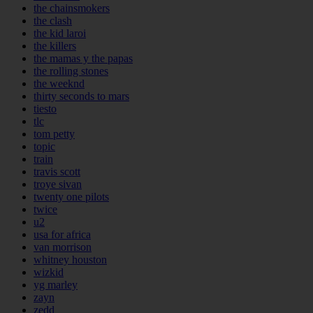
the chainsmokers
the clash
the kid laroi
the killers
the mamas y the papas
the rolling stones
the weeknd
thirty seconds to mars
tiesto
tlc
tom petty
topic
train
travis scott
troye sivan
twenty one pilots
twice
u2
usa for africa
van morrison
whitney houston
wizkid
yg marley
zayn
zedd