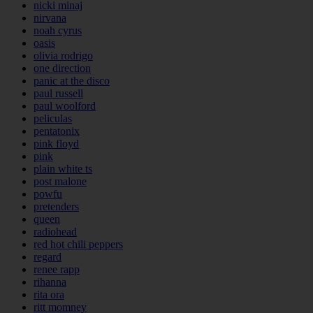
nicki minaj
nirvana
noah cyrus
oasis
olivia rodrigo
one direction
panic at the disco
paul russell
paul woolford
peliculas
pentatonix
pink floyd
pink
plain white ts
post malone
powfu
pretenders
queen
radiohead
red hot chili peppers
regard
renee rapp
rihanna
rita ora
ritt momney