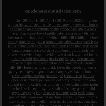
cancionespronunciacion.com
Inicio
2015
2016
2017
2018
2019
2020
2023
24kgoldn
a great big world
ac dc
adele
aimee carty
ajr
amy winehouse
anne marie
aretha franklin
ariana grande
ashe
atb
ava max
avicii
backstreet boys
bastille
bebe rexha
benny blanco
benson boone
beyonce
bill withers
billie eilish
billy joel
bob
marley
bruce springsteen
bruno mars
calvin harris
cardi b
cat
janice
celine dion
charli xcx
cheat codes
christina perri
clean
bandit
connor price
cordelia
counting crows
creedence
clearwater revival
cupid
david bowie
dean lewis
demi lovato
destinys child
dire straits
disclosure
doja cat
don mclean
drake
dua lipa
ed sheeran
elton john
eminem
eric carmen
fifty fifty
foreigner
forest blakk
foster the people
fun
gayle
george ezra
giveon
gucci mane
harry styles
hazbin hotel
he
is we
imagine dragons
james hype
jason derulo
jennifer
lopez
jessie murph
joe cocker
joel corry
john lennon
john
summit
johnny cash
jonas brothers
jungle
justin bieber
justin
timberlake
kacey musgraves
kali uchis
katy perry
khalid
kygo
lady gaga
lany
lil nas x
little mix
lizzo
lorde
lukas
graham
luke combs
mabel
machine gun kelly
maren morris
mark ronson
marshmello
martin garrix
marvin gaye
masked
wolf
max
megan thee stallion
meghan trainor
michael