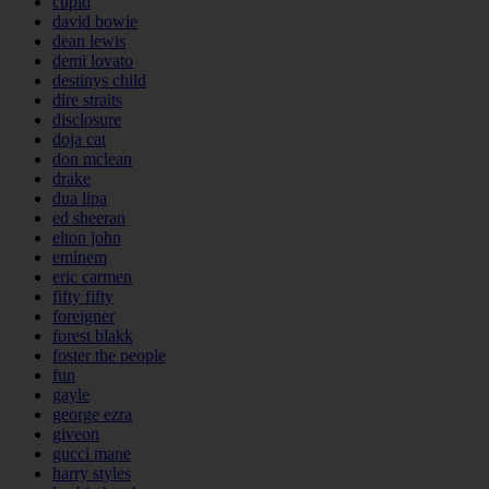
cupid
david bowie
dean lewis
demi lovato
destinys child
dire straits
disclosure
doja cat
don mclean
drake
dua lipa
ed sheeran
elton john
eminem
eric carmen
fifty fifty
foreigner
forest blakk
foster the people
fun
gayle
george ezra
giveon
gucci mane
harry styles