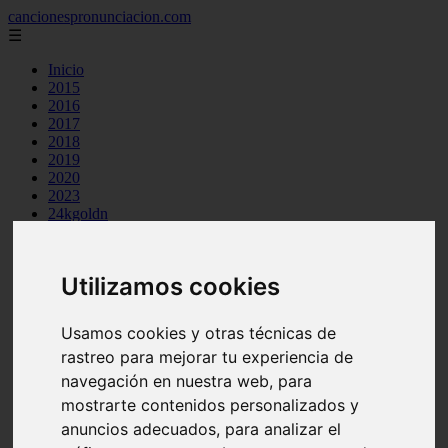
cancionespronunciacion.com
☰
Inicio
2015
2016
2017
2018
2019
2020
2023
24kgoldn
a great big world
ac dc
adele
Utilizamos cookies
aimee carty
ajr
amy winehouse
Usamos cookies y otras técnicas de
anne marie
rastreo para mejorar tu experiencia de
aretha franklin
ariana grande
navegación en nuestra web, para
ashe
mostrarte contenidos personalizados y
atb
anuncios adecuados, para analizar el
ava max
avicii