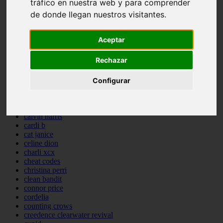
tráfico en nuestra web y para comprender
backstreet boys
de donde llegan nuestros visitantes.
bastille
bebe rexha
benny blanco
Aceptar
benson boone
beyonce
Rechazar
bill withers
billie eilish
Configurar
billy joel
bob marley
bruce springsteen
bruno mars
calvin harris
cardi b
cat janice
celine dion
charli xcx
cheat codes
christina perri
clean bandit
connor price
cordelia
counting crows
creedence clearwater revival