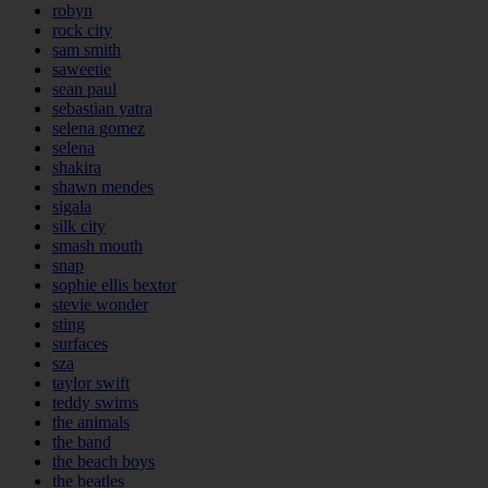
robyn
rock city
sam smith
saweetie
sean paul
sebastian yatra
selena gomez
selena
shakira
shawn mendes
sigala
silk city
smash mouth
snap
sophie ellis bextor
stevie wonder
sting
surfaces
sza
taylor swift
teddy swims
the animals
the band
the beach boys
the beatles