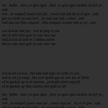
bet , beibe , derz yu gou egen , derz yu gou egen meikin mi lof yu ,
uuh
yeh , ai estapad yusen mai jed , yusen mai jed let et ol gou , uuh
gat yu estok on mai bari , on mai bari laik a tatzu , uuh
end nau am filin estuped , filin estuped croulin bek tu yu , uuh
sou ai kras mai jart , end ai joup tu dai
det ol onli estei guit yu uan mor nai
end ai nou ai seid et a milien zaims
bet ol onli estei guit yu uan mor nai
zrai tu tel yu nou , bet mai bari kips on zelin yu yes
zrai tu tel yu estap , bet yort lipstik gat mi sou aut of breet
ol bi guekin ap in di mornin , probabli jeirin maiself
ol bi guekin ap filin seirsfes bet gelti ez jel
bet , beibe , derz yu gou egen , derz yu gou egen meikin mi lof yu ,
uuh
yeh , ai estapad yusen mai jed , yusen mai jed , let et ol gou , uuh
gat yu estok on mai bari , on mai bari laik a tatzu , uuh