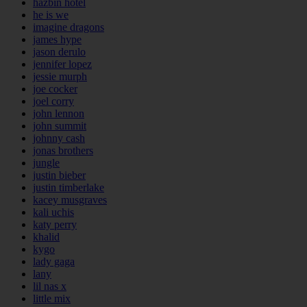
hazbin hotel
he is we
imagine dragons
james hype
jason derulo
jennifer lopez
jessie murph
joe cocker
joel corry
john lennon
john summit
johnny cash
jonas brothers
jungle
justin bieber
justin timberlake
kacey musgraves
kali uchis
katy perry
khalid
kygo
lady gaga
lany
lil nas x
little mix