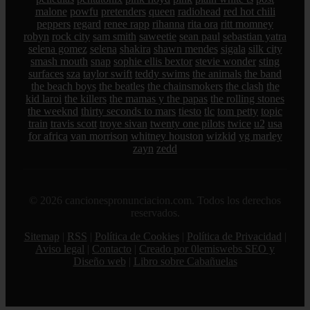
malone
powfu
pretenders
queen
radiohead
red hot chili
peppers
regard
renee rapp
rihanna
rita ora
ritt momney
robyn
rock city
sam smith
saweetie
sean paul
sebastian yatra
selena gomez
selena
shakira
shawn mendes
sigala
silk city
smash mouth
snap
sophie ellis bextor
stevie wonder
sting
surfaces
sza
taylor swift
teddy swims
the animals
the band
the beach boys
the beatles
the chainsmokers
the clash
the
kid laroi
the killers
the mamas y the papas
the rolling stones
the weeknd
thirty seconds to mars
tiesto
tlc
tom petty
topic
train
travis scott
troye sivan
twenty one pilots
twice
u2
usa
for africa
van morrison
whitney houston
wizkid
yg marley
zayn
zedd
© 2026 cancionespronunciacion.com. Todos los derechos
reservados.
Sitemap
|
RSS
|
Política de Cookies
|
Política de Privacidad
|
Aviso legal
|
Contacto
|
Creado por 0lemiswebs SEO y
Diseño web
|
Libro sobre Cabañuelas