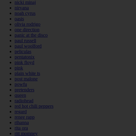
nicki minaj
nirvana
noah cyrus
oasis
olivia rodrigo
one direction
panic at the disco
paul russell
paul woolford
peliculas
pentatonix
pink floyd
pink
plain white ts
post malone
powfu
pretenders
queen
radiohead
red hot chili peppers
regard
renee rapp
rihanna
rita ora
ritt momney