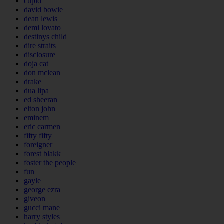
cupid
david bowie
dean lewis
demi lovato
destinys child
dire straits
disclosure
doja cat
don mclean
drake
dua lipa
ed sheeran
elton john
eminem
eric carmen
fifty fifty
foreigner
forest blakk
foster the people
fun
gayle
george ezra
giveon
gucci mane
harry styles