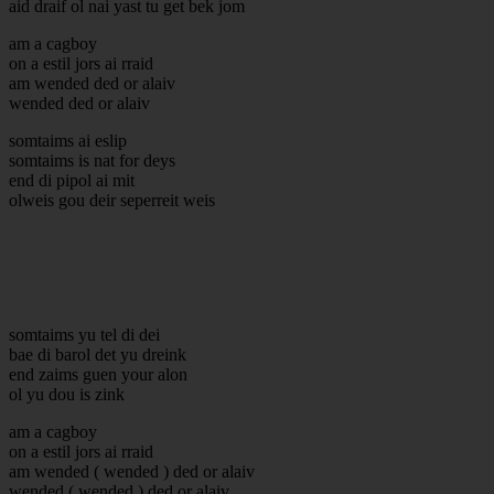
aid draif ol nai yast tu get bek jom
am a cagboy
on a estil jors ai rraid
am wended ded or alaiv
wended ded or alaiv
somtaims ai eslip
somtaims is nat for deys
end di pipol ai mit
olweis gou deir seperreit weis
somtaims yu tel di dei
bae di barol det yu dreink
end zaims guen your alon
ol yu dou is zink
am a cagboy
on a estil jors ai rraid
am wended ( wended ) ded or alaiv
wended ( wended ) ded or alaiv