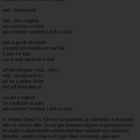
uuh , end ai rraid
uuh , am a cagboy
on a estil jors ai rraid
am wended ( wended ) ded or alaiv
end ai guolk dis estrits
a loured sixs eszrins on mai bek
ai plei for kips
cas ai mait nat meik et bek
aff bin ebriguer ( uuh , yeh )
estil , am estenrin tol
aff sin a milien feises
end aff rokd dem ol
cas am a cagboy
on a estil jors ai rraid
am wended ( wended ) ded or alaiv
Si Wanted Dead Or Alive te ha inspirado, te animamos a descubrir
más en nuestro sitio. Ya sea que busques mejorar tu pronunciación
en inglés o simplemente quieras disfrutar cantando tus canciones
favoritas, nuestro blog es el lugar ideal. Recuerda, para una