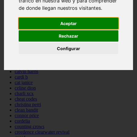
tráfico en nuestra web y para comprender
backstreet boys
de donde llegan nuestros visitantes.
bastille
bebe rexha
benny blanco
Aceptar
benson boone
beyonce
Rechazar
bill withers
billie eilish
Configurar
billy joel
bob marley
bruce springsteen
bruno mars
calvin harris
cardi b
cat janice
celine dion
charli xcx
cheat codes
christina perri
clean bandit
connor price
cordelia
counting crows
creedence clearwater revival