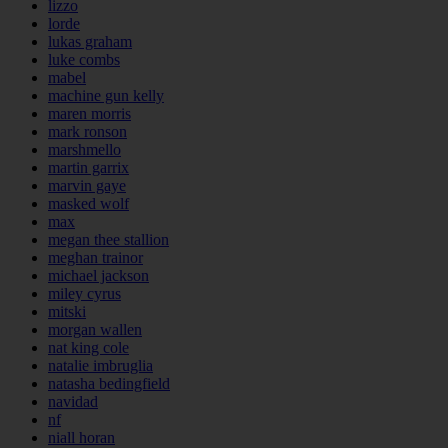
lizzo
lorde
lukas graham
luke combs
mabel
machine gun kelly
maren morris
mark ronson
marshmello
martin garrix
marvin gaye
masked wolf
max
megan thee stallion
meghan trainor
michael jackson
miley cyrus
mitski
morgan wallen
nat king cole
natalie imbruglia
natasha bedingfield
navidad
nf
niall horan