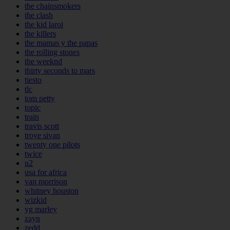
the chainsmokers
the clash
the kid laroi
the killers
the mamas y the papas
the rolling stones
the weeknd
thirty seconds to mars
tiesto
tlc
tom petty
topic
train
travis scott
troye sivan
twenty one pilots
twice
u2
usa for africa
van morrison
whitney houston
wizkid
yg marley
zayn
zedd