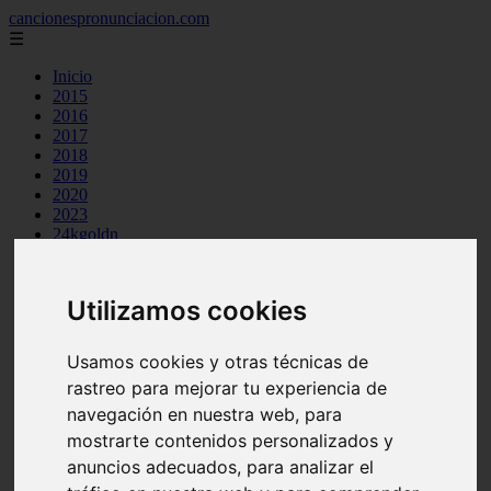
cancionespronunciacion.com
☰
Inicio
2015
2016
2017
2018
2019
2020
2023
24kgoldn
a great big world
ac dc
adele
Utilizamos cookies
aimee carty
ajr
amy winehouse
Usamos cookies y otras técnicas de
anne marie
rastreo para mejorar tu experiencia de
aretha franklin
ariana grande
navegación en nuestra web, para
ashe
mostrarte contenidos personalizados y
atb
anuncios adecuados, para analizar el
ava max
avicii