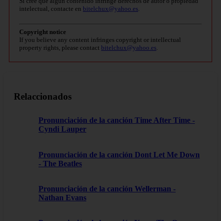
Si cree que algún contenido infringe derechos de autor o propiedad
intelectual, contacte en
bitelchux@yahoo.es
.
Copyright notice
If you believe any content infringes copyright or intellectual
property rights, please contact
bitelchux@yahoo.es
.
Relaccionados
Pronunciación de la canción Time After Time -
Cyndi Lauper
Pronunciación de la canción Dont Let Me Down
- The Beatles
Pronunciación de la canción Wellerman -
Nathan Evans