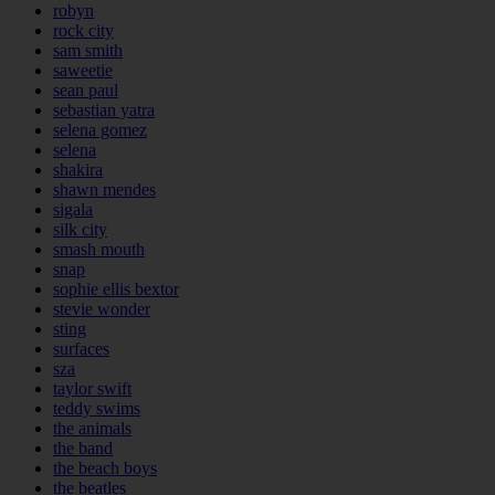
robyn
rock city
sam smith
saweetie
sean paul
sebastian yatra
selena gomez
selena
shakira
shawn mendes
sigala
silk city
smash mouth
snap
sophie ellis bextor
stevie wonder
sting
surfaces
sza
taylor swift
teddy swims
the animals
the band
the beach boys
the beatles