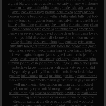
a great big world
ac dc
adele
aimee carty
ajr
amy winehouse
anne marie
aretha franklin
ariana grande
ashe
atb
ava max
avicii
backstreet boys
bastille
bebe rexha
benny blanco
benson boone
beyonce
bill withers
billie eilish
billy joel
bob
marley
bruce springsteen
bruno mars
calvin harris
cardi b
cat
janice
celine dion
charli xcx
cheat codes
christina perri
clean
bandit
connor price
cordelia
counting crows
creedence
clearwater revival
cupid
david bowie
dean lewis
demi lovato
destinys child
dire straits
disclosure
doja cat
don mclean
drake
dua lipa
ed sheeran
elton john
eminem
eric carmen
fifty fifty
foreigner
forest blakk
foster the people
fun
gayle
george ezra
giveon
gucci mane
harry styles
hazbin hotel
he
is we
imagine dragons
james hype
jason derulo
jennifer
lopez
jessie murph
joe cocker
joel corry
john lennon
john
summit
johnny cash
jonas brothers
jungle
justin bieber
justin
timberlake
kacey musgraves
kali uchis
katy perry
khalid
kygo
lady gaga
lany
lil nas x
little mix
lizzo
lorde
lukas
graham
luke combs
mabel
machine gun kelly
maren morris
mark ronson
marshmello
martin garrix
marvin gaye
masked
wolf
max
megan thee stallion
meghan trainor
michael
jackson
miley cyrus
mitski
morgan wallen
nat king cole
natalie imbruglia
natasha bedingfield
navidad
nf
niall horan
nicki minaj
nirvana
noah cyrus
oasis
olivia rodrigo
one
direction
panic at the disco
paul russell
paul woolford
peliculas
pentatonix
pink floyd
pink
plain white ts
post