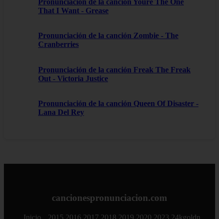
Pronunciación de la canción Youre The One
That I Want - Grease
Pronunciación de la canción Zombie - The
Cranberries
Pronunciación de la canción Freak The Freak
Out - Victoria Justice
Pronunciación de la canción Queen Of Disaster -
Lana Del Rey
cancionespronunciacion.com
Inicio
2015
2016
2017
2018
2019
2020
2023
24kgoldn