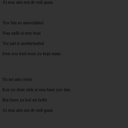
Ai nou aim not de onli guan
Yuv bin so anaveilabol
Nau sadli ai nou buai
Yur jart is anobteinabol
Iven zou lord nous yu kept main
Yu sei aim creisi
Kos yu dont zink ai nou buat yuv dan
Bat buen yu kol mi beibi
Ai nou aim not de onli guan