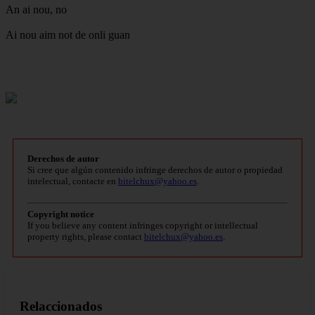
An ai nou, no
Ai nou aim not de onli guan
Derechos de autor
Si cree que algún contenido infringe derechos de autor o propiedad
intelectual, contacte en
bitelchux@yahoo.es
.
Copyright notice
If you believe any content infringes copyright or intellectual
property rights, please contact
bitelchux@yahoo.es
.
Relaccionados