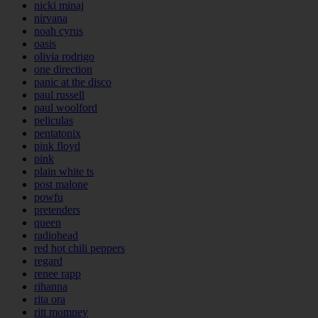
nicki minaj
nirvana
noah cyrus
oasis
olivia rodrigo
one direction
panic at the disco
paul russell
paul woolford
peliculas
pentatonix
pink floyd
pink
plain white ts
post malone
powfu
pretenders
queen
radiohead
red hot chili peppers
regard
renee rapp
rihanna
rita ora
ritt momney