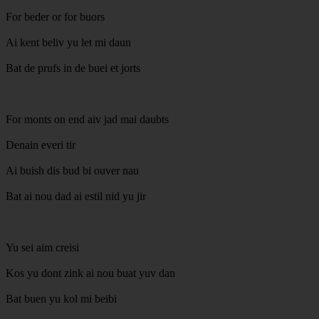
For beder or for buors
Ai kent beliv yu let mi daun
Bat de prufs in de buei et jorts
For monts on end aiv jad mai daubts
Denain everi tir
Ai buish dis bud bi ouver nau
Bat ai nou dad ai estil nid yu jir
Yu sei aim creisi
Kos yu dont zink ai nou buat yuv dan
Bat buen yu kol mi beibi