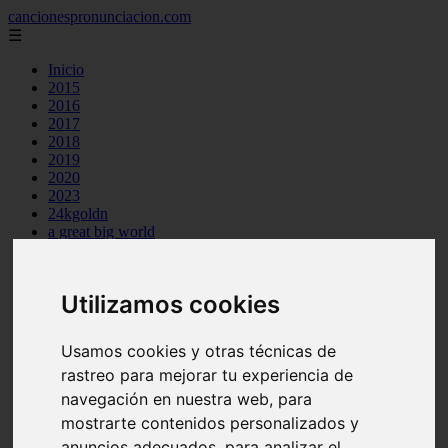
cancionespronunciacion.com
☰
Inicio
2015
2016
2017
2018
2019
2020
2023
24kgoldn
a great big world
ac dc
adele
aimee carty
Utilizamos cookies
ajr
amy winehouse
anne marie
Usamos cookies y otras técnicas de
aretha franklin
rastreo para mejorar tu experiencia de
ariana grande
ashe
navegación en nuestra web, para
atb
mostrarte contenidos personalizados y
ava max
anuncios adecuados, para analizar el
avicii