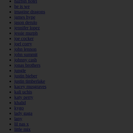
hazbin hotel
he is we
imagine dragons
james hype
jason derulo
jennifer lopez
jessie murph
joe cocker
joel corry
john lennon
john summit
johnny cash
jonas brothers
jungle
justin bieber
justin timberlake
kacey musgraves
kali uchis
katy perry
khalid
kygo
lady gaga
lany
lil nas x
little mix