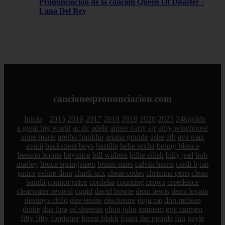
Pronunciación de la canción Queen Of Disaster -
Lana Del Rey
cancionespronunciacion.com
Inicio
2015
2016
2017
2018
2019
2020
2023
24kgoldn
a great big world
ac dc
adele
aimee carty
ajr
amy winehouse
anne marie
aretha franklin
ariana grande
ashe
atb
ava max
avicii
backstreet boys
bastille
bebe rexha
benny blanco
benson boone
beyonce
bill withers
billie eilish
billy joel
bob
marley
bruce springsteen
bruno mars
calvin harris
cardi b
cat
janice
celine dion
charli xcx
cheat codes
christina perri
clean
bandit
connor price
cordelia
counting crows
creedence
clearwater revival
cupid
david bowie
dean lewis
demi lovato
destinys child
dire straits
disclosure
doja cat
don mclean
drake
dua lipa
ed sheeran
elton john
eminem
eric carmen
fifty fifty
foreigner
forest blakk
foster the people
fun
gayle