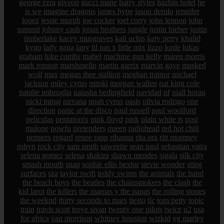
george ezra
giveon
gucci mane
harry styles
hazbin hotel
he
is we
imagine dragons
james hype
jason derulo
jennifer
lopez
jessie murph
joe cocker
joel corry
john lennon
john
summit
johnny cash
jonas brothers
jungle
justin bieber
justin
timberlake
kacey musgraves
kali uchis
katy perry
khalid
kygo
lady gaga
lany
lil nas x
little mix
lizzo
lorde
lukas
graham
luke combs
mabel
machine gun kelly
maren morris
mark ronson
marshmello
martin garrix
marvin gaye
masked
wolf
max
megan thee stallion
meghan trainor
michael
jackson
miley cyrus
mitski
morgan wallen
nat king cole
natalie imbruglia
natasha bedingfield
navidad
nf
niall horan
nicki minaj
nirvana
noah cyrus
oasis
olivia rodrigo
one
direction
panic at the disco
paul russell
paul woolford
peliculas
pentatonix
pink floyd
pink
plain white ts
post
malone
powfu
pretenders
queen
radiohead
red hot chili
peppers
regard
renee rapp
rihanna
rita ora
ritt momney
robyn
rock city
sam smith
saweetie
sean paul
sebastian yatra
selena gomez
selena
shakira
shawn mendes
sigala
silk city
smash mouth
snap
sophie ellis bextor
stevie wonder
sting
surfaces
sza
taylor swift
teddy swims
the animals
the band
the beach boys
the beatles
the chainsmokers
the clash
the
kid laroi
the killers
the mamas y the papas
the rolling stones
the weeknd
thirty seconds to mars
tiesto
tlc
tom petty
topic
train
travis scott
troye sivan
twenty one pilots
twice
u2
usa
for africa
van morrison
whitney houston
wizkid
yg marley