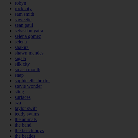
robyn
rock city
sam smith
saweetie
sean paul
sebastian yatra
selena gomez
selena
shakira
shawn mendes
sigala
silk city
smash mouth
snap
sophie ellis bextor
stevie wonder
sting
surfaces
sza
taylor swift
teddy swims
the animals
the band
the beach boys
the beatles