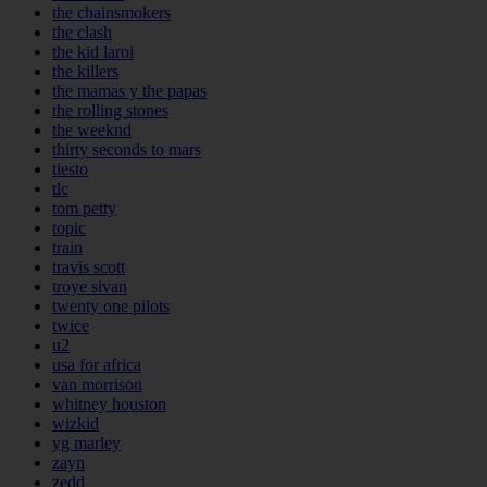
the chainsmokers
the clash
the kid laroi
the killers
the mamas y the papas
the rolling stones
the weeknd
thirty seconds to mars
tiesto
tlc
tom petty
topic
train
travis scott
troye sivan
twenty one pilots
twice
u2
usa for africa
van morrison
whitney houston
wizkid
yg marley
zayn
zedd