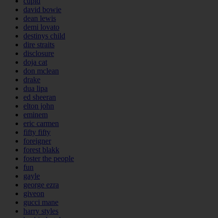
cupid
david bowie
dean lewis
demi lovato
destinys child
dire straits
disclosure
doja cat
don mclean
drake
dua lipa
ed sheeran
elton john
eminem
eric carmen
fifty fifty
foreigner
forest blakk
foster the people
fun
gayle
george ezra
giveon
gucci mane
harry styles