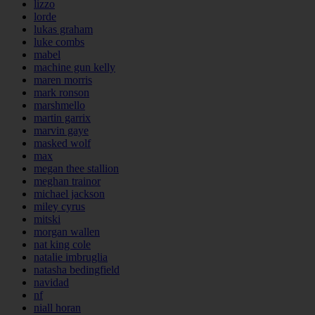
lizzo
lorde
lukas graham
luke combs
mabel
machine gun kelly
maren morris
mark ronson
marshmello
martin garrix
marvin gaye
masked wolf
max
megan thee stallion
meghan trainor
michael jackson
miley cyrus
mitski
morgan wallen
nat king cole
natalie imbruglia
natasha bedingfield
navidad
nf
niall horan