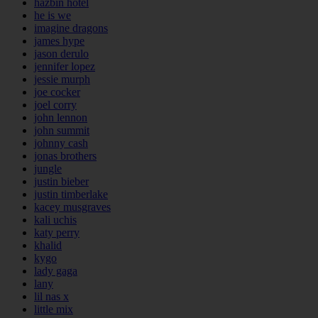
hazbin hotel
he is we
imagine dragons
james hype
jason derulo
jennifer lopez
jessie murph
joe cocker
joel corry
john lennon
john summit
johnny cash
jonas brothers
jungle
justin bieber
justin timberlake
kacey musgraves
kali uchis
katy perry
khalid
kygo
lady gaga
lany
lil nas x
little mix