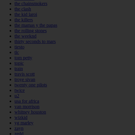
the chainsmokers
the clash
the kid laroi
the killers
the mamas y the papas
the rolling stones
the weeknd
thirty seconds to mars
tiesto
tlc
tom petty
topic
train
travis scott
troye sivan
twenty one pilots
twice
u2
usa for africa
van morrison
whitney houston
wizkid
yg marley
zayn
zedd