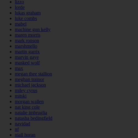
lizzo
lorde
lukas graham
luke combs
mabel
machine gun kelly
maren morris
mark ronson
marshmello
martin garrix
marvin gaye
masked wolf
max
megan thee stallion
meghan trainor
michael jackson
miley cyrus
mitski
morgan wallen
nat king cole
natalie imbruglia
natasha bedingfield
navidad
nf
niall horan