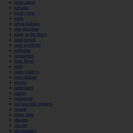
nicki minaj
nirvana
noah cyrus
oasis
olivia rodrigo
one direction
panic at the disco
paul russell
paul woolford
peliculas
pentatonix
pink floyd
pink
plain white ts
post malone
powfu
pretenders
queen
radiohead
red hot chili peppers
regard
renee rapp
rihanna
rita ora
ritt momney