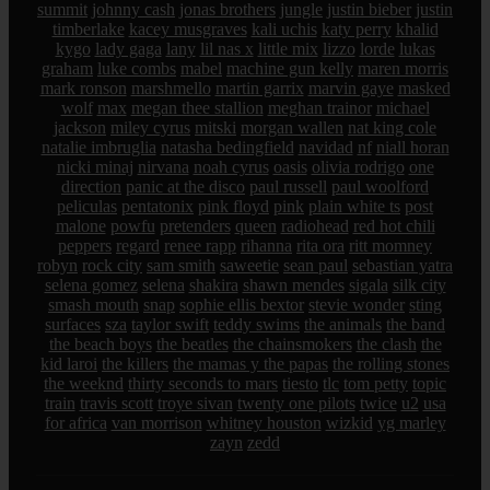
summit
johnny cash
jonas brothers
jungle
justin bieber
justin
timberlake
kacey musgraves
kali uchis
katy perry
khalid
kygo
lady gaga
lany
lil nas x
little mix
lizzo
lorde
lukas
graham
luke combs
mabel
machine gun kelly
maren morris
mark ronson
marshmello
martin garrix
marvin gaye
masked
wolf
max
megan thee stallion
meghan trainor
michael
jackson
miley cyrus
mitski
morgan wallen
nat king cole
natalie imbruglia
natasha bedingfield
navidad
nf
niall horan
nicki minaj
nirvana
noah cyrus
oasis
olivia rodrigo
one
direction
panic at the disco
paul russell
paul woolford
peliculas
pentatonix
pink floyd
pink
plain white ts
post
malone
powfu
pretenders
queen
radiohead
red hot chili
peppers
regard
renee rapp
rihanna
rita ora
ritt momney
robyn
rock city
sam smith
saweetie
sean paul
sebastian yatra
selena gomez
selena
shakira
shawn mendes
sigala
silk city
smash mouth
snap
sophie ellis bextor
stevie wonder
sting
surfaces
sza
taylor swift
teddy swims
the animals
the band
the beach boys
the beatles
the chainsmokers
the clash
the
kid laroi
the killers
the mamas y the papas
the rolling stones
the weeknd
thirty seconds to mars
tiesto
tlc
tom petty
topic
train
travis scott
troye sivan
twenty one pilots
twice
u2
usa
for africa
van morrison
whitney houston
wizkid
yg marley
zayn
zedd