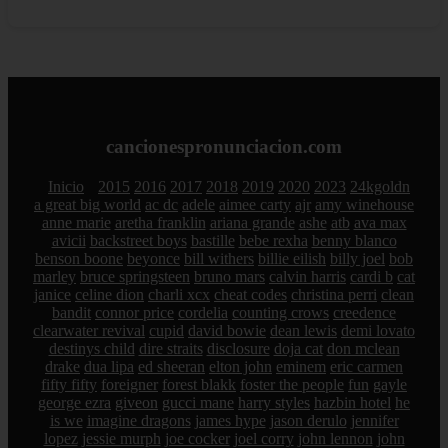
cancionespronunciacion.com
Inicio
2015
2016
2017
2018
2019
2020
2023
24kgoldn
a great big world
ac dc
adele
aimee carty
ajr
amy winehouse
anne marie
aretha franklin
ariana grande
ashe
atb
ava max
avicii
backstreet boys
bastille
bebe rexha
benny blanco
benson boone
beyonce
bill withers
billie eilish
billy joel
bob
marley
bruce springsteen
bruno mars
calvin harris
cardi b
cat
janice
celine dion
charli xcx
cheat codes
christina perri
clean
bandit
connor price
cordelia
counting crows
creedence
clearwater revival
cupid
david bowie
dean lewis
demi lovato
destinys child
dire straits
disclosure
doja cat
don mclean
drake
dua lipa
ed sheeran
elton john
eminem
eric carmen
fifty fifty
foreigner
forest blakk
foster the people
fun
gayle
george ezra
giveon
gucci mane
harry styles
hazbin hotel
he
is we
imagine dragons
james hype
jason derulo
jennifer
lopez
jessie murph
joe cocker
joel corry
john lennon
john