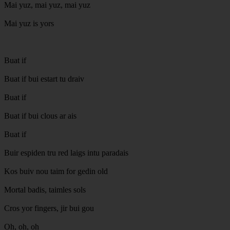
Mai yuz, mai yuz, mai yuz
Mai yuz is yors
Buat if
Buat if bui estart tu draiv
Buat if
Buat if bui clous ar ais
Buat if
Buir espiden tru red laigs intu paradais
Kos buiv nou taim for gedin old
Mortal badis, taimles sols
Cros yor fingers, jir bui gou
Oh, oh, oh