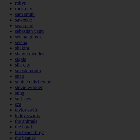
robyn
rock city
sam smith
saweetie
sean paul
sebastian yatra
selena gomez
selena
shakira
shawn mendes
sigala
silk city
smash mouth
snap
sophie ellis bextor
stevie wonder
sting
surfaces
sza
taylor swift
teddy swims
the animals
the band
the beach boys
the beatles