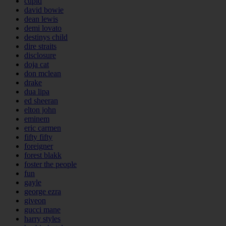
cupid
david bowie
dean lewis
demi lovato
destinys child
dire straits
disclosure
doja cat
don mclean
drake
dua lipa
ed sheeran
elton john
eminem
eric carmen
fifty fifty
foreigner
forest blakk
foster the people
fun
gayle
george ezra
giveon
gucci mane
harry styles