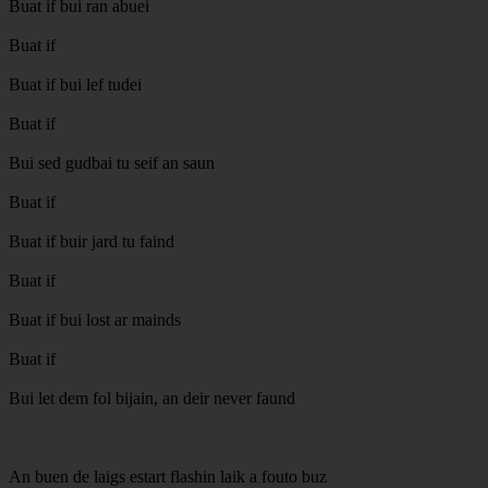
Buat if bui ran abuei
Buat if
Buat if bui lef tudei
Buat if
Bui sed gudbai tu seif an saun
Buat if
Buat if buir jard tu faind
Buat if
Buat if bui lost ar mainds
Buat if
Bui let dem fol bijain, an deir never faund
An buen de laigs estart flashin laik a fouto buz