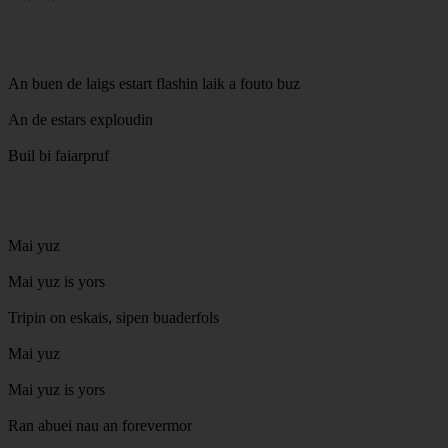
An buen de laigs estart flashin laik a fouto buz
An de estars exploudin
Buil bi faiarpruf
Mai yuz
Mai yuz is yors
Tripin on eskais, sipen buaderfols
Mai yuz
Mai yuz is yors
Ran abuei nau an forevermor