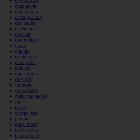
david bowie
dean lewis
demi lovato
destinys child
dire straits
disclosure
doja cat
don mclean
drake
dua lipa
ed sheeran
elton john
eminem
eric carmen
fifty fifty
foreigner
forest blakk
foster the people
fun
gayle
george ezra
giveon
gucci mane
harry styles
hazbin hotel