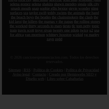
selena gomez
selena
shakira
shawn mendes
sigala
silk city
smash mouth
snap
sophie ellis bextor
stevie wonder
sting
surfaces
sza
taylor swift
teddy swims
the animals
the band
the beach boys
the beatles
the chainsmokers
the clash
the
kid laroi
the killers
the mamas y the papas
the rolling stones
the weeknd
thirty seconds to mars
tiesto
tlc
tom petty
topic
train
travis scott
troye sivan
twenty one pilots
twice
u2
usa
for africa
van morrison
whitney houston
wizkid
yg marley
zayn
zedd
© 2026 cancionespronunciacion.com. Todos los derechos
reservados.
Sitemap
|
RSS
|
Política de Cookies
|
Política de Privacidad
|
Aviso legal
|
Contacto
|
Creado por 0lemiswebs SEO y
Diseño web
|
Libro sobre Cabañuelas