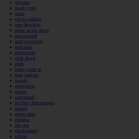
nirvana
noah cyrus
oasis
olivia rodrigo
one direction
panic at the disco
paul russell
paul woolford
peliculas
pentatonix
pink floyd
pink
plain white ts
post malone
powfu
pretenders
queen
radiohead
red hot chili peppers
regard
renee rapp
rihanna
rita ora
ritt momney
robyn