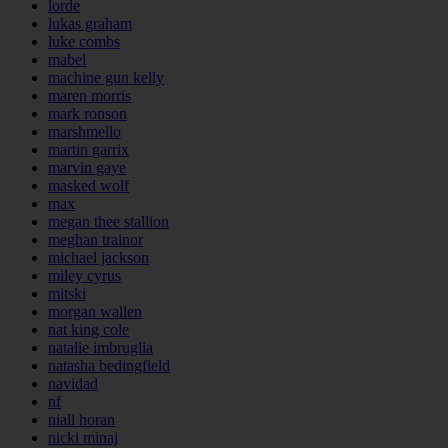
lorde
lukas graham
luke combs
mabel
machine gun kelly
maren morris
mark ronson
marshmello
martin garrix
marvin gaye
masked wolf
max
megan thee stallion
meghan trainor
michael jackson
miley cyrus
mitski
morgan wallen
nat king cole
natalie imbruglia
natasha bedingfield
navidad
nf
niall horan
nicki minaj