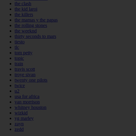
the clash
the kid laroi
the killers
the mamas y the papas
the rolling stones
the weeknd
thirty seconds to mars
tiesto
tlc
tom petty
topic
train
travis scott
troye sivan
twenty one pilots
twice
u2
usa for africa
van morrison
whitney houston
wizkid
yg marley
zayn
zedd