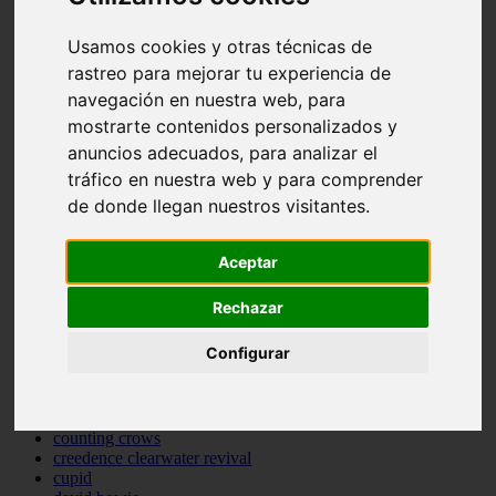
bastille
bebe rexha
Usamos cookies y otras técnicas de
benny blanco
rastreo para mejorar tu experiencia de
benson boone
navegación en nuestra web, para
beyonce
bill withers
mostrarte contenidos personalizados y
billie eilish
anuncios adecuados, para analizar el
billy joel
tráfico en nuestra web y para comprender
bob marley
bruce springsteen
de donde llegan nuestros visitantes.
bruno mars
calvin harris
cardi b
Aceptar
cat janice
celine dion
Rechazar
charli xcx
cheat codes
Configurar
christina perri
clean bandit
connor price
cordelia
counting crows
creedence clearwater revival
cupid