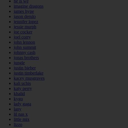
he is we
imagine dragons
james hype
jason derulo
jennifer lopez
jessie murph
joe cocker
joel corry
john lennon
john summit
johnny cash
jonas brothers
jungle
justin bieber
justin timberlake
kacey musgraves
kali uchis
katy perry
khalid
kygo
lady gaga
lany
lil nas x
little mix
lizzo