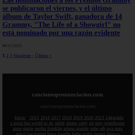
Las nominaciones a los Premios Grammy
se publicaron el viernes, y el último
álbum de Taylor Swift, ganadora de 14
Grammy, "The Life of a Showgirl" no
está nominado por una razón evidente
08/11/2025
1
2
3
Siguiente ›
Última »
cancionespronunciacion.com
cancionespronunciacion.com
Inicio
2015
2016
2017
2018
2019
2020
2023
24kgoldn
a great big world
ac dc
adele
aimee carty
ajr
amy winehouse
anne marie
aretha franklin
ariana grande
ashe
atb
ava max
avicii
backstreet boys
bastille
bebe rexha
benny blanco