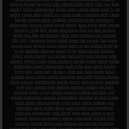
benson boone
beyonce
bill withers
billie eilish
billy joel
bob
marley
bruce springsteen
bruno mars
calvin harris
cardi b
cat
janice
celine dion
charli xcx
cheat codes
christina perri
clean
bandit
connor price
cordelia
counting crows
creedence
clearwater revival
cupid
david bowie
dean lewis
demi lovato
destinys child
dire straits
disclosure
doja cat
don mclean
drake
dua lipa
ed sheeran
elton john
eminem
eric carmen
fifty fifty
foreigner
forest blakk
foster the people
fun
gayle
george ezra
giveon
gucci mane
harry styles
hazbin hotel
he
is we
imagine dragons
james hype
jason derulo
jennifer
lopez
jessie murph
joe cocker
joel corry
john lennon
john
summit
johnny cash
jonas brothers
jungle
justin bieber
justin
timberlake
kacey musgraves
kali uchis
katy perry
khalid
kygo
lady gaga
lany
lil nas x
little mix
lizzo
lorde
lukas
graham
luke combs
mabel
machine gun kelly
maren morris
mark ronson
marshmello
martin garrix
marvin gaye
masked
wolf
max
megan thee stallion
meghan trainor
michael
jackson
miley cyrus
mitski
morgan wallen
nat king cole
natalie imbruglia
natasha bedingfield
navidad
nf
niall horan
nicki minaj
nirvana
noah cyrus
oasis
olivia rodrigo
one
direction
panic at the disco
paul russell
paul woolford
peliculas
pentatonix
pink floyd
pink
plain white ts
post
malone
powfu
pretenders
queen
radiohead
red hot chili
peppers
regard
renee rapp
rihanna
rita ora
ritt momney
robyn
rock city
sam smith
saweetie
sean paul
sebastian yatra