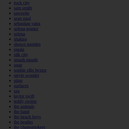
rock city
sam smith
saweetie
sean paul
sebastian yatra
selena gomez
selena
shakira
shawn mendes
sigala
silk city
smash mouth
snap
sophie ellis bextor
stevie wonder
sting
surfaces
sza
taylor swift
teddy swims
the animals
the band
the beach boys
the beatles
the chainsmokers