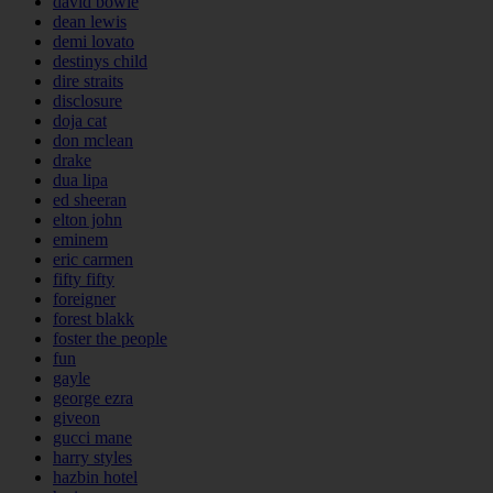
david bowie
dean lewis
demi lovato
destinys child
dire straits
disclosure
doja cat
don mclean
drake
dua lipa
ed sheeran
elton john
eminem
eric carmen
fifty fifty
foreigner
forest blakk
foster the people
fun
gayle
george ezra
giveon
gucci mane
harry styles
hazbin hotel