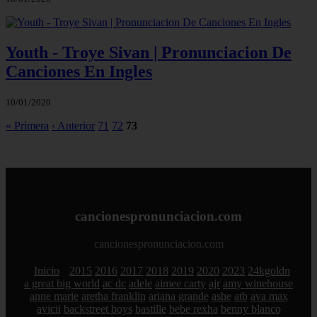
Youth - Troye Sivan | Pronunciacion De
Canciones En Ingles
10/01/2020
« Primera
‹ Anterior
71
72
73
cancionespronunciacion.com
cancionespronunciacion.com
Inicio
2015
2016
2017
2018
2019
2020
2023
24kgoldn
a great big world
ac dc
adele
aimee carty
ajr
amy winehouse
anne marie
aretha franklin
ariana grande
ashe
atb
ava max
avicii
backstreet boys
bastille
bebe rexha
benny blanco