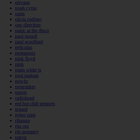
nirvana
noah cyrus
oasis
olivia rodrigo
one direction
panic at the disco
paul russell
paul woolford
peliculas
pentatonix
pink floyd
pink
plain white ts
post malone
powfu
pretenders
queen
radiohead
red hot chili peppers
regard
renee rapp
rihanna
rita ora
ritt momney
robyn