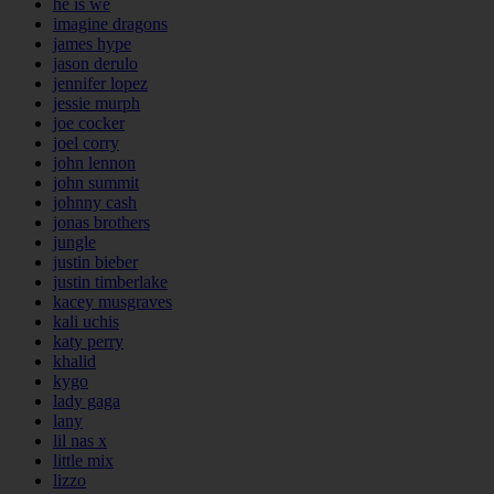
he is we
imagine dragons
james hype
jason derulo
jennifer lopez
jessie murph
joe cocker
joel corry
john lennon
john summit
johnny cash
jonas brothers
jungle
justin bieber
justin timberlake
kacey musgraves
kali uchis
katy perry
khalid
kygo
lady gaga
lany
lil nas x
little mix
lizzo