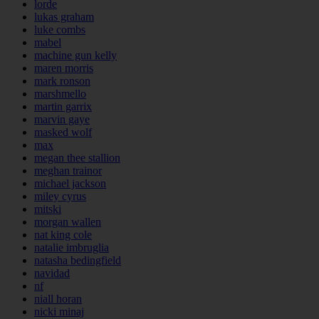
lorde
lukas graham
luke combs
mabel
machine gun kelly
maren morris
mark ronson
marshmello
martin garrix
marvin gaye
masked wolf
max
megan thee stallion
meghan trainor
michael jackson
miley cyrus
mitski
morgan wallen
nat king cole
natalie imbruglia
natasha bedingfield
navidad
nf
niall horan
nicki minaj