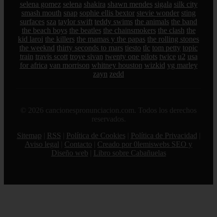
selena gomez
selena
shakira
shawn mendes
sigala
silk city
smash mouth
snap
sophie ellis bextor
stevie wonder
sting
surfaces
sza
taylor swift
teddy swims
the animals
the band
the beach boys
the beatles
the chainsmokers
the clash
the
kid laroi
the killers
the mamas y the papas
the rolling stones
the weeknd
thirty seconds to mars
tiesto
tlc
tom petty
topic
train
travis scott
troye sivan
twenty one pilots
twice
u2
usa
for africa
van morrison
whitney houston
wizkid
yg marley
zayn
zedd
© 2026 cancionespronunciacion.com. Todos los derechos
reservados.
Sitemap
|
RSS
|
Política de Cookies
|
Política de Privacidad
|
Aviso legal
|
Contacto
|
Creado por 0lemiswebs SEO y
Diseño web
|
Libro sobre Cabañuelas