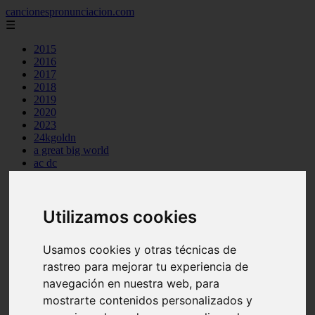
cancionespronunciacion.com
☰
2015
2016
2017
2018
2019
2020
2023
24kgoldn
a great big world
ac dc
adele
aimee carty
ajr
Utilizamos cookies
amy winehouse
anne marie
aretha franklin
Usamos cookies y otras técnicas de
ariana grande
ashe
rastreo para mejorar tu experiencia de
atb
navegación en nuestra web, para
ava max
mostrarte contenidos personalizados y
avicii
backstreet boys