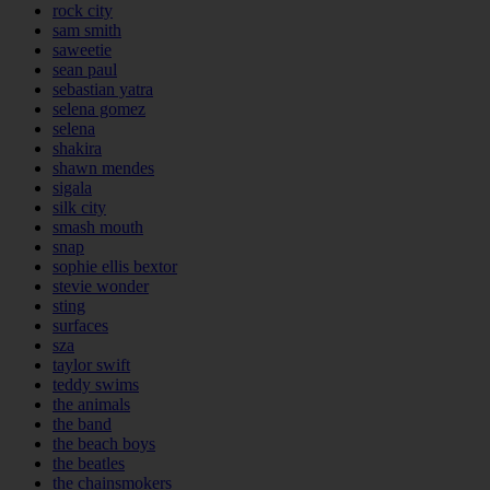
rock city
sam smith
saweetie
sean paul
sebastian yatra
selena gomez
selena
shakira
shawn mendes
sigala
silk city
smash mouth
snap
sophie ellis bextor
stevie wonder
sting
surfaces
sza
taylor swift
teddy swims
the animals
the band
the beach boys
the beatles
the chainsmokers