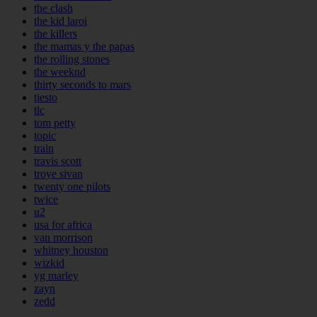
the clash
the kid laroi
the killers
the mamas y the papas
the rolling stones
the weeknd
thirty seconds to mars
tiesto
tlc
tom petty
topic
train
travis scott
troye sivan
twenty one pilots
twice
u2
usa for africa
van morrison
whitney houston
wizkid
yg marley
zayn
zedd