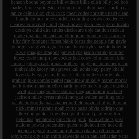
benson boone
beyonce
bill withers
billie eilish
billy joel
bob
marley
bruce springsteen
bruno mars
calvin harris
cardi b
cat
janice
celine dion
charli xcx
cheat codes
christina perri
clean
bandit
connor price
cordelia
counting crows
creedence
clearwater revival
cupid
david bowie
dean lewis
demi lovato
destinys child
dire straits
disclosure
doja cat
don mclean
drake
dua lipa
ed sheeran
elton john
eminem
eric carmen
fifty fifty
foreigner
forest blakk
foster the people
fun
gayle
george ezra
giveon
gucci mane
harry styles
hazbin hotel
he
is we
imagine dragons
james hype
jason derulo
jennifer
lopez
jessie murph
joe cocker
joel corry
john lennon
john
summit
johnny cash
jonas brothers
jungle
justin bieber
justin
timberlake
kacey musgraves
kali uchis
katy perry
khalid
kygo
lady gaga
lany
lil nas x
little mix
lizzo
lorde
lukas
graham
luke combs
mabel
machine gun kelly
maren morris
mark ronson
marshmello
martin garrix
marvin gaye
masked
wolf
max
megan thee stallion
meghan trainor
michael
jackson
miley cyrus
mitski
morgan wallen
nat king cole
natalie imbruglia
natasha bedingfield
navidad
nf
niall horan
nicki minaj
nirvana
noah cyrus
oasis
olivia rodrigo
one
direction
panic at the disco
paul russell
paul woolford
peliculas
pentatonix
pink floyd
pink
plain white ts
post
malone
powfu
pretenders
queen
radiohead
red hot chili
peppers
regard
renee rapp
rihanna
rita ora
ritt momney
robyn
rock city
sam smith
saweetie
sean paul
sebastian yatra