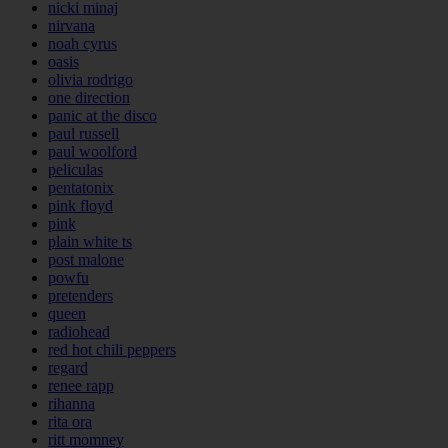
nicki minaj
nirvana
noah cyrus
oasis
olivia rodrigo
one direction
panic at the disco
paul russell
paul woolford
peliculas
pentatonix
pink floyd
pink
plain white ts
post malone
powfu
pretenders
queen
radiohead
red hot chili peppers
regard
renee rapp
rihanna
rita ora
ritt momney