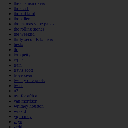
the chainsmokers
the clash
the kid laroi
the killers
the mamas y the papas
the rolling stones
the weeknd
thirty seconds to mars
tiesto
tlc
tom petty
topic
train
travis scott
troye sivan
twenty one pilots
twice
u2
usa for africa
van morrison
whitney houston
wizkid
yg marley
zayn
zedd