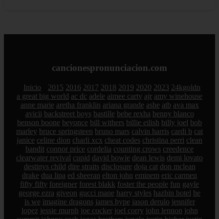
cancionespronunciacion.com
Inicio
2015
2016
2017
2018
2019
2020
2023
24kgoldn
a great big world
ac dc
adele
aimee carty
ajr
amy winehouse
anne marie
aretha franklin
ariana grande
ashe
atb
ava max
avicii
backstreet boys
bastille
bebe rexha
benny blanco
benson boone
beyonce
bill withers
billie eilish
billy joel
bob
marley
bruce springsteen
bruno mars
calvin harris
cardi b
cat
janice
celine dion
charli xcx
cheat codes
christina perri
clean
bandit
connor price
cordelia
counting crows
creedence
clearwater revival
cupid
david bowie
dean lewis
demi lovato
destinys child
dire straits
disclosure
doja cat
don mclean
drake
dua lipa
ed sheeran
elton john
eminem
eric carmen
fifty fifty
foreigner
forest blakk
foster the people
fun
gayle
george ezra
giveon
gucci mane
harry styles
hazbin hotel
he
is we
imagine dragons
james hype
jason derulo
jennifer
lopez
jessie murph
joe cocker
joel corry
john lennon
john