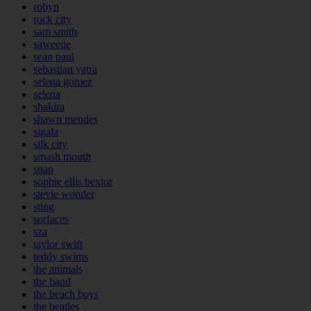
robyn
rock city
sam smith
saweetie
sean paul
sebastian yatra
selena gomez
selena
shakira
shawn mendes
sigala
silk city
smash mouth
snap
sophie ellis bextor
stevie wonder
sting
surfaces
sza
taylor swift
teddy swims
the animals
the band
the beach boys
the beatles