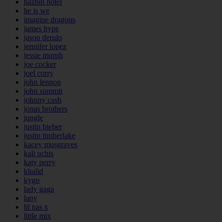
hazbin hotel
he is we
imagine dragons
james hype
jason derulo
jennifer lopez
jessie murph
joe cocker
joel corry
john lennon
john summit
johnny cash
jonas brothers
jungle
justin bieber
justin timberlake
kacey musgraves
kali uchis
katy perry
khalid
kygo
lady gaga
lany
lil nas x
little mix