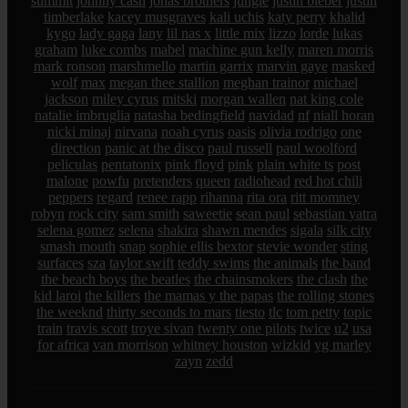
summit
johnny cash
jonas brothers
jungle
justin bieber
justin
timberlake
kacey musgraves
kali uchis
katy perry
khalid
kygo
lady gaga
lany
lil nas x
little mix
lizzo
lorde
lukas
graham
luke combs
mabel
machine gun kelly
maren morris
mark ronson
marshmello
martin garrix
marvin gaye
masked
wolf
max
megan thee stallion
meghan trainor
michael
jackson
miley cyrus
mitski
morgan wallen
nat king cole
natalie imbruglia
natasha bedingfield
navidad
nf
niall horan
nicki minaj
nirvana
noah cyrus
oasis
olivia rodrigo
one
direction
panic at the disco
paul russell
paul woolford
peliculas
pentatonix
pink floyd
pink
plain white ts
post
malone
powfu
pretenders
queen
radiohead
red hot chili
peppers
regard
renee rapp
rihanna
rita ora
ritt momney
robyn
rock city
sam smith
saweetie
sean paul
sebastian yatra
selena gomez
selena
shakira
shawn mendes
sigala
silk city
smash mouth
snap
sophie ellis bextor
stevie wonder
sting
surfaces
sza
taylor swift
teddy swims
the animals
the band
the beach boys
the beatles
the chainsmokers
the clash
the
kid laroi
the killers
the mamas y the papas
the rolling stones
the weeknd
thirty seconds to mars
tiesto
tlc
tom petty
topic
train
travis scott
troye sivan
twenty one pilots
twice
u2
usa
for africa
van morrison
whitney houston
wizkid
yg marley
zayn
zedd