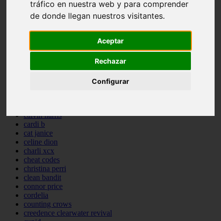
tráfico en nuestra web y para comprender
backstreet boys
de donde llegan nuestros visitantes.
bastille
bebe rexha
benny blanco
Aceptar
benson boone
beyonce
Rechazar
bill withers
billie eilish
billy joel
Configurar
bob marley
bruce springsteen
bruno mars
calvin harris
cardi b
cat janice
celine dion
charli xcx
cheat codes
christina perri
clean bandit
connor price
cordelia
counting crows
creedence clearwater revival