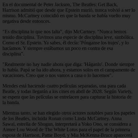
En el documental de Peter Jackson, The Beatles: Get Back,
Harrison admitió que desde que Epstein murió, nunca volvió a ser lo
mismo. McCartney coincidió en que la banda se había vuelto muy
negativa desde entonces.
"Es disciplina lo que nos falta", dijo McCartney. "Nunca hemos
tenido disciplina. Tuvimos una especie de disciplina leve, simbólica.
Como el Sr. Epstein. Ya sabes, él decía: 'Pónganse los trajes', y lo
hacíamos. Y siempre estábamos un poco en contra de esa
disciplina".
"Realmente no hay nadie ahora que diga: 'Háganlo'. Donde siempre
lo había. Papá se ha ido ahora, y estamos solos en el campamento de
vacaciones. Creo que o nos vamos a casa o lo hacemos".
Mendes está haciendo cuatro películas separadas, una para cada
Beatle, y todas llegarán a los cines en abril de 2028. Según Variety,
se espera que las películas se entrelacen para capturar la historia de
la banda.
Mientras tanto, se han elegido otros actores notables para los papeles
de los Beatles, incluida Ronan como Linda McCartney. Anna
Sawai, estrella de Shogun, interpretará a Yoko Ono, se considera a
Aimee Lou Wood de The White Lotus para el papel de la primera
esposa de Harrison, Pattie Boyd, y Mia McKenna-Bruce aparecerá