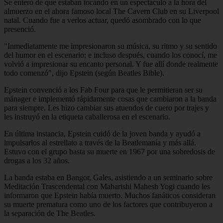
Se enteró de que estaban tocando en un espectáculo a la hora del
almuerzo en el ahora famoso local The Cavern Club en su Liverpool
natal. Cuando fue a verlos actuar, quedó asombrado con lo que
presenció.
"Inmediatamente me impresionaron su música, su ritmo y su sentido
del humor en el escenario; e incluso después, cuando los conocí, me
volvió a impresionar su encanto personal. Y fue allí donde realmente
todo comenzó", dijo Epstein (según Beatles Bible).
Epstein convenció a los Fab Four para que le permitieran ser su
mánager e implementó rápidamente cosas que cambiaron a la banda
para siempre. Les hizo cambiar sus atuendos de cuero por trajes y
les instruyó en la etiqueta caballerosa en el escenario.
En última instancia, Epstein cuidó de la joven banda y ayudó a
impulsarlos al estrellato a través de la Beatlemanía y más allá.
Estuvo con el grupo hasta su muerte en 1967 por una sobredosis de
drogas a los 32 años.
La banda estaba en Bangor, Gales, asistiendo a un seminario sobre
Meditación Trascendental con Maharishi Mahesh Yogi cuando les
informaron que Epstein había muerto. Muchos fanáticos consideran
su muerte prematura como uno de los factores que contribuyeron a
la separación de The Beatles.