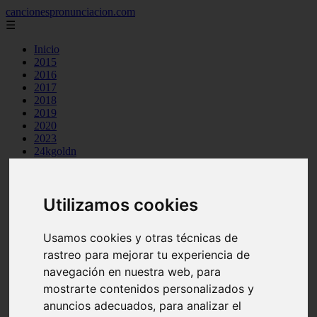
cancionespronunciacion.com
☰
Inicio
2015
2016
2017
2018
2019
2020
2023
24kgoldn
a great big world
ac dc
adele
Utilizamos cookies
aimee carty
ajr
amy winehouse
Usamos cookies y otras técnicas de
anne marie
aretha franklin
rastreo para mejorar tu experiencia de
ariana grande
navegación en nuestra web, para
ashe
mostrarte contenidos personalizados y
atb
ava max
anuncios adecuados, para analizar el
avicii