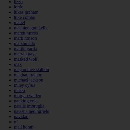
lizzo
lorde
lukas graham
luke combs
mabel
machine gun kelly
maren morris
mark ronson
marshmello
martin garrix
marvin gaye
masked wolf
max
megan thee stallion
meghan trainor
michael jackson
miley cyrus
mitski
morgan wallen
nat king cole
natalie imbruglia
natasha bedingfield
navidad
nf
niall horan