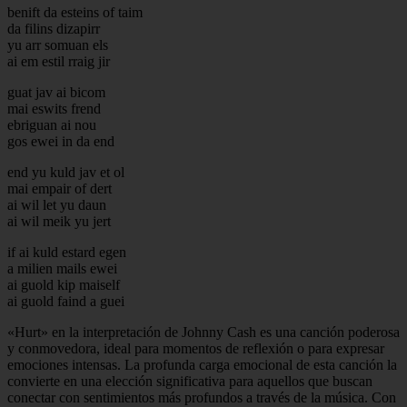
benift da esteins of taim
da filins dizapirr
yu arr somuan els
ai em estil rraig jir
guat jav ai bicom
mai eswits frend
ebriguan ai nou
gos ewei in da end
end yu kuld jav et ol
mai empair of dert
ai wil let yu daun
ai wil meik yu jert
if ai kuld estard egen
a milien mails ewei
ai guold kip maiself
ai guold faind a guei
«Hurt» en la interpretación de Johnny Cash es una canción poderosa
y conmovedora, ideal para momentos de reflexión o para expresar
emociones intensas. La profunda carga emocional de esta canción la
convierte en una elección significativa para aquellos que buscan
conectar con sentimientos más profundos a través de la música. Con