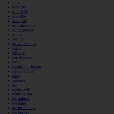
robyn
rock city
sam smith
saweetie
sean paul
sebastian yatra
selena gomez
selena
shakira
shawn mendes
sigala
silk city
smash mouth
snap
sophie ellis bextor
stevie wonder
sting
surfaces
sza
taylor swift
teddy swims
the animals
the band
the beach boys
the beatles