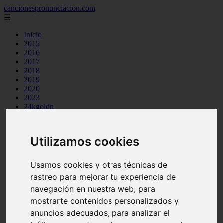
cancionespronunciacion.com
☰
Inicio
2015
2016
2017
2018
2019
2020
2023
24kgoldn
a great big world
ac dc
adele
Utilizamos cookies
aimee carty
ajr
amy winehouse
Usamos cookies y otras técnicas de
anne marie
rastreo para mejorar tu experiencia de
aretha franklin
ariana grande
navegación en nuestra web, para
ashe
mostrarte contenidos personalizados y
atb
anuncios adecuados, para analizar el
ava max
avicii