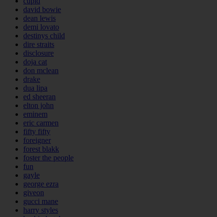
cupid
david bowie
dean lewis
demi lovato
destinys child
dire straits
disclosure
doja cat
don mclean
drake
dua lipa
ed sheeran
elton john
eminem
eric carmen
fifty fifty
foreigner
forest blakk
foster the people
fun
gayle
george ezra
giveon
gucci mane
harry styles