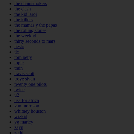
the chainsmokers
the clash
the kid laroi
the killers
the mamas y the papas
the rolling stones
the weeknd
thirty seconds to mars
tiesto
tlc
tom petty
topic
train
travis scott
troye sivan
twenty one pilots
twice
u2
usa for africa
van morrison
whitney houston
wizkid
yg marley
zayn
zedd