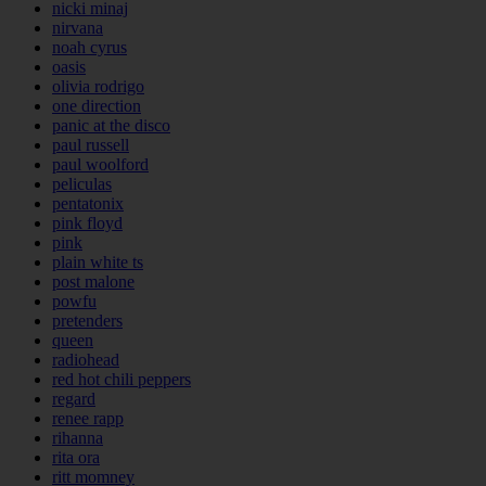
nicki minaj
nirvana
noah cyrus
oasis
olivia rodrigo
one direction
panic at the disco
paul russell
paul woolford
peliculas
pentatonix
pink floyd
pink
plain white ts
post malone
powfu
pretenders
queen
radiohead
red hot chili peppers
regard
renee rapp
rihanna
rita ora
ritt momney