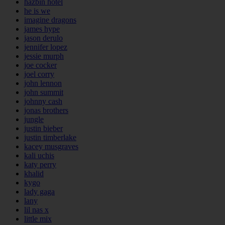
hazbin hotel
he is we
imagine dragons
james hype
jason derulo
jennifer lopez
jessie murph
joe cocker
joel corry
john lennon
john summit
johnny cash
jonas brothers
jungle
justin bieber
justin timberlake
kacey musgraves
kali uchis
katy perry
khalid
kygo
lady gaga
lany
lil nas x
little mix