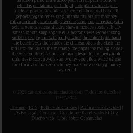
direction
panic at the disco
paul russell
paul woolford
peliculas
pentatonix
pink floyd
pink
plain white ts
post
malone
powfu
pretenders
queen
radiohead
red hot chili
peppers
regard
renee rapp
rihanna
rita ora
ritt momney
robyn
rock city
sam smith
saweetie
sean paul
sebastian yatra
selena gomez
selena
shakira
shawn mendes
sigala
silk city
smash mouth
snap
sophie ellis bextor
stevie wonder
sting
surfaces
sza
taylor swift
teddy swims
the animals
the band
the beach boys
the beatles
the chainsmokers
the clash
the
kid laroi
the killers
the mamas y the papas
the rolling stones
the weeknd
thirty seconds to mars
tiesto
tlc
tom petty
topic
train
travis scott
troye sivan
twenty one pilots
twice
u2
usa
for africa
van morrison
whitney houston
wizkid
yg marley
zayn
zedd
© 2026 cancionespronunciacion.com. Todos los derechos
reservados.
Sitemap
|
RSS
|
Política de Cookies
|
Política de Privacidad
|
Aviso legal
|
Contacto
|
Creado por 0lemiswebs SEO y
Diseño web
|
Libro sobre Cabañuelas