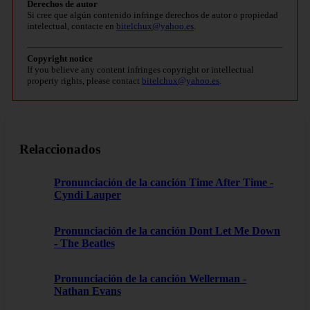
Derechos de autor
Si cree que algún contenido infringe derechos de autor o propiedad
intelectual, contacte en
bitelchux@yahoo.es
.
Copyright notice
If you believe any content infringes copyright or intellectual
property rights, please contact
bitelchux@yahoo.es
.
Relaccionados
Pronunciación de la canción Time After Time -
Cyndi Lauper
Pronunciación de la canción Dont Let Me Down
- The Beatles
Pronunciación de la canción Wellerman -
Nathan Evans