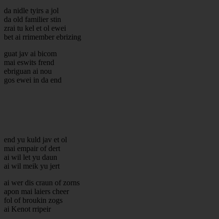
da nidle tyirs a jol
da old familier stin
zrai tu kel et ol ewei
bet ai rrimember ebrizing
guat jav ai bicom
mai eswits frend
ebriguan ai nou
gos ewei in da end
end yu kuld jav et ol
mai empair of dert
ai wil let yu daun
ai wil meik yu jert
ai wer dis craun of zorns
apon mai laiers cheer
fol of broukin zogs
ai Kenot rripeir