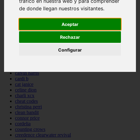
tráfico en nuestra web y para comprender
backstreet boys
de donde llegan nuestros visitantes.
bastille
bebe rexha
benny blanco
Aceptar
benson boone
beyonce
Rechazar
bill withers
billie eilish
Configurar
billy joel
bob marley
bruce springsteen
bruno mars
calvin harris
cardi b
cat janice
celine dion
charli xcx
cheat codes
christina perri
clean bandit
connor price
cordelia
counting crows
creedence clearwater revival