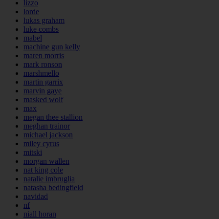
lizzo
lorde
lukas graham
luke combs
mabel
machine gun kelly
maren morris
mark ronson
marshmello
martin garrix
marvin gaye
masked wolf
max
megan thee stallion
meghan trainor
michael jackson
miley cyrus
mitski
morgan wallen
nat king cole
natalie imbruglia
natasha bedingfield
navidad
nf
niall horan