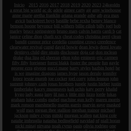
Inicio
2015
2016
2017
2018
2019
2020
2023
24kgoldn
a great big world
ac dc
adele
aimee carty
ajr
amy winehouse
anne marie
aretha franklin
ariana grande
ashe
atb
ava max
avicii
backstreet boys
bastille
bebe rexha
benny blanco
benson boone
beyonce
bill withers
billie eilish
billy joel
bob
marley
bruce springsteen
bruno mars
calvin harris
cardi b
cat
janice
celine dion
charli xcx
cheat codes
christina perri
clean
bandit
connor price
cordelia
counting crows
creedence
clearwater revival
cupid
david bowie
dean lewis
demi lovato
destinys child
dire straits
disclosure
doja cat
don mclean
drake
dua lipa
ed sheeran
elton john
eminem
eric carmen
fifty fifty
foreigner
forest blakk
foster the people
fun
gayle
george ezra
giveon
gucci mane
harry styles
hazbin hotel
he
is we
imagine dragons
james hype
jason derulo
jennifer
lopez
jessie murph
joe cocker
joel corry
john lennon
john
summit
johnny cash
jonas brothers
jungle
justin bieber
justin
timberlake
kacey musgraves
kali uchis
katy perry
khalid
kygo
lady gaga
lany
lil nas x
little mix
lizzo
lorde
lukas
graham
luke combs
mabel
machine gun kelly
maren morris
mark ronson
marshmello
martin garrix
marvin gaye
masked
wolf
max
megan thee stallion
meghan trainor
michael
jackson
miley cyrus
mitski
morgan wallen
nat king cole
natalie imbruglia
natasha bedingfield
navidad
nf
niall horan
nicki minaj
nirvana
noah cyrus
oasis
olivia rodrigo
one