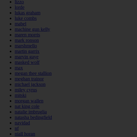
lizzo
lorde
lukas graham
luke combs
mabel
machine gun kelly
maren morris
mark ronson
marshmello
martin garrix
marvin gaye
masked wolf
max
megan thee stallion
meghan trainor
michael jackson
miley cyrus
mitski
morgan wallen
nat king cole
natalie imbruglia
natasha bedingfield
navidad
nf
niall horan