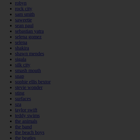
robyn
rock city
sam smith
saweetie
sean paul
sebastian yatra
selena gomez
selena
shakira
shawn mendes
sigala
silk city
smash mouth
snap
sophie ellis bextor
stevie wonder
sting
surfaces
sza
taylor swift
teddy swims
the animals
the band
the beach boys
the beatles