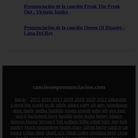
Pronunciación de la canción Freak The Freak
Out - Victoria Justice
Pronunciación de la canción Queen Of Disaster -
Lana Del Rey
cancionespronunciacion.com
Inicio
2015
2016
2017
2018
2019
2020
2023
24kgoldn
a great big world
ac dc
adele
aimee carty
ajr
amy winehouse
anne marie
aretha franklin
ariana grande
ashe
atb
ava max
avicii
backstreet boys
bastille
bebe rexha
benny blanco
benson boone
beyonce
bill withers
billie eilish
billy joel
bob
marley
bruce springsteen
bruno mars
calvin harris
cardi b
cat
janice
celine dion
charli xcx
cheat codes
christina perri
clean