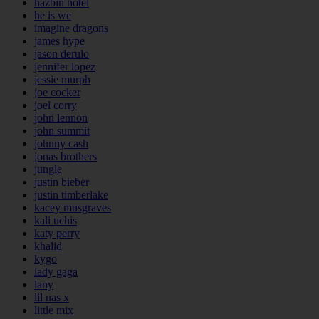
hazbin hotel
he is we
imagine dragons
james hype
jason derulo
jennifer lopez
jessie murph
joe cocker
joel corry
john lennon
john summit
johnny cash
jonas brothers
jungle
justin bieber
justin timberlake
kacey musgraves
kali uchis
katy perry
khalid
kygo
lady gaga
lany
lil nas x
little mix