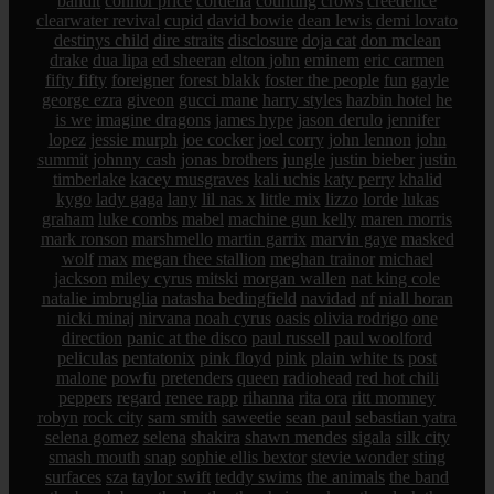
bandit
connor price
cordelia
counting crows
creedence
clearwater revival
cupid
david bowie
dean lewis
demi lovato
destinys child
dire straits
disclosure
doja cat
don mclean
drake
dua lipa
ed sheeran
elton john
eminem
eric carmen
fifty fifty
foreigner
forest blakk
foster the people
fun
gayle
george ezra
giveon
gucci mane
harry styles
hazbin hotel
he
is we
imagine dragons
james hype
jason derulo
jennifer
lopez
jessie murph
joe cocker
joel corry
john lennon
john
summit
johnny cash
jonas brothers
jungle
justin bieber
justin
timberlake
kacey musgraves
kali uchis
katy perry
khalid
kygo
lady gaga
lany
lil nas x
little mix
lizzo
lorde
lukas
graham
luke combs
mabel
machine gun kelly
maren morris
mark ronson
marshmello
martin garrix
marvin gaye
masked
wolf
max
megan thee stallion
meghan trainor
michael
jackson
miley cyrus
mitski
morgan wallen
nat king cole
natalie imbruglia
natasha bedingfield
navidad
nf
niall horan
nicki minaj
nirvana
noah cyrus
oasis
olivia rodrigo
one
direction
panic at the disco
paul russell
paul woolford
peliculas
pentatonix
pink floyd
pink
plain white ts
post
malone
powfu
pretenders
queen
radiohead
red hot chili
peppers
regard
renee rapp
rihanna
rita ora
ritt momney
robyn
rock city
sam smith
saweetie
sean paul
sebastian yatra
selena gomez
selena
shakira
shawn mendes
sigala
silk city
smash mouth
snap
sophie ellis bextor
stevie wonder
sting
surfaces
sza
taylor swift
teddy swims
the animals
the band