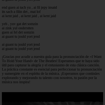
end guen ai tach yu , ai fil jepy insaid
its sach a filin det , mai lof
ai kent jaid , ai kent jaid , ai kent jaid
yeh , yuv gat det somzin
ai zink yul onderstten
guen ai fel det somzin
ai guant tu jould yort jend
ai guant tu jould yort jend
ai guant tu jould yort jend
¡Gracias por acudir a nuestra guía para la pronunciación de «I Want
To Hold Your Hand» de The Beatles! Esperamos que te haya sido
útil para capturar la alegría y el entusiasmo de esta clásica canción.
La práctica constante es esencial para perfeccionar tu pronunciación
y sumergirte en el espíritu de la música. ¡Esperamos que continúes
explorando y mejorando tu talento con nosotros, tu pasión por la
música nos inspira!