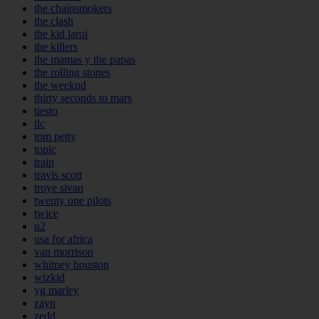
the chainsmokers
the clash
the kid laroi
the killers
the mamas y the papas
the rolling stones
the weeknd
thirty seconds to mars
tiesto
tlc
tom petty
topic
train
travis scott
troye sivan
twenty one pilots
twice
u2
usa for africa
van morrison
whitney houston
wizkid
yg marley
zayn
zedd