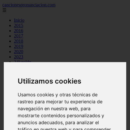
cancionespronunciacion.com
☰
Inicio
2015
2016
2017
2018
2019
2020
2023
24kgoldn
a great big world
ac dc
adele
Utilizamos cookies
aimee carty
ajr
amy winehouse
Usamos cookies y otras técnicas de
anne marie
rastreo para mejorar tu experiencia de
aretha franklin
navegación en nuestra web, para
ariana grande
ashe
mostrarte contenidos personalizados y
atb
anuncios adecuados, para analizar el
ava max
tráfico en nuestra web y para comprender
avicii