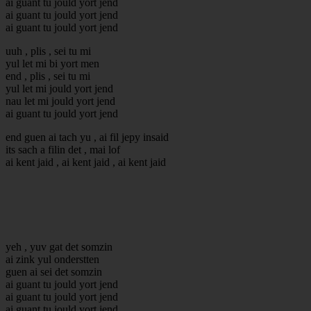
ai guant tu jould yort jend
ai guant tu jould yort jend
ai guant tu jould yort jend
uuh , plis , sei tu mi
yul let mi bi yort men
end , plis , sei tu mi
yul let mi jould yort jend
nau let mi jould yort jend
ai guant tu jould yort jend
end guen ai tach yu , ai fil jepy insaid
its sach a filin det , mai lof
ai kent jaid , ai kent jaid , ai kent jaid
yeh , yuv gat det somzin
ai zink yul onderstten
guen ai sei det somzin
ai guant tu jould yort jend
ai guant tu jould yort jend
ai guant tu jould yort jend