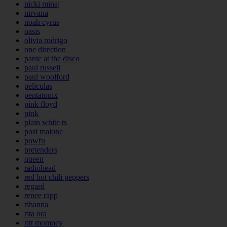
nicki minaj
nirvana
noah cyrus
oasis
olivia rodrigo
one direction
panic at the disco
paul russell
paul woolford
peliculas
pentatonix
pink floyd
pink
plain white ts
post malone
powfu
pretenders
queen
radiohead
red hot chili peppers
regard
renee rapp
rihanna
rita ora
ritt momney