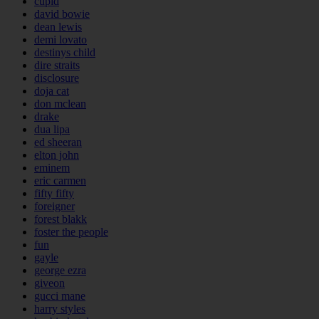
cupid
david bowie
dean lewis
demi lovato
destinys child
dire straits
disclosure
doja cat
don mclean
drake
dua lipa
ed sheeran
elton john
eminem
eric carmen
fifty fifty
foreigner
forest blakk
foster the people
fun
gayle
george ezra
giveon
gucci mane
harry styles