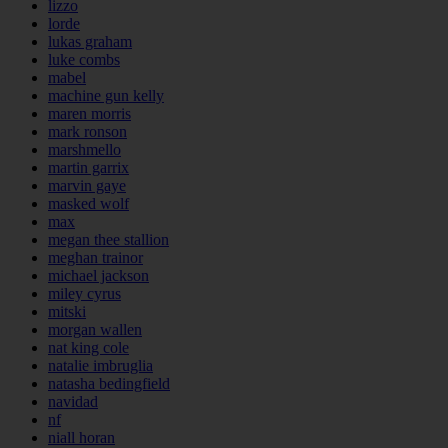
lizzo
lorde
lukas graham
luke combs
mabel
machine gun kelly
maren morris
mark ronson
marshmello
martin garrix
marvin gaye
masked wolf
max
megan thee stallion
meghan trainor
michael jackson
miley cyrus
mitski
morgan wallen
nat king cole
natalie imbruglia
natasha bedingfield
navidad
nf
niall horan