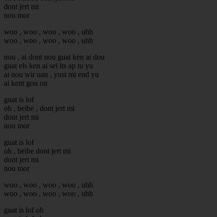
dont jert mi
nou mor
woo , woo , woo , woo , uhh
woo , woo , woo , woo , uhh
nou , ai dont nou guat ken ai dou
guat els ken ai sei its ap tu yu
ai nou wir uan , yust mi end yu
ai kent gou on
guat is lof
oh , beibe , dont jert mi
dont jert mi
nou mor
guat is lof
oh , beibe dont jert mi
dont jert mi
nou mor
woo , woo , woo , woo , uhh
woo , woo , woo , woo , uhh
guat is lof oh