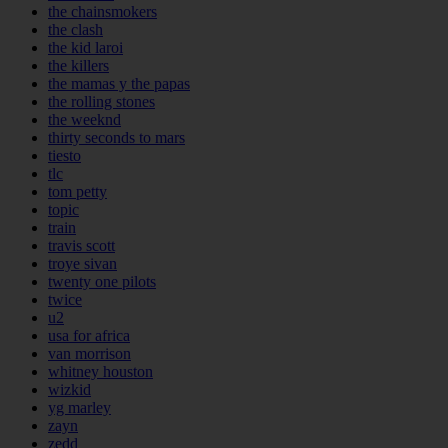
the chainsmokers
the clash
the kid laroi
the killers
the mamas y the papas
the rolling stones
the weeknd
thirty seconds to mars
tiesto
tlc
tom petty
topic
train
travis scott
troye sivan
twenty one pilots
twice
u2
usa for africa
van morrison
whitney houston
wizkid
yg marley
zayn
zedd