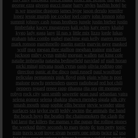
george ezra
giveon
gucci mane
harry styles
hazbin hotel
he
is we
imagine dragons
james hype
jason derulo
jennifer
lopez
jessie murph
joe cocker
joel corry
john lennon
john
summit
johnny cash
jonas brothers
jungle
justin bieber
justin
timberlake
kacey musgraves
kali uchis
katy perry
khalid
kygo
lady gaga
lany
lil nas x
little mix
lizzo
lorde
lukas
graham
luke combs
mabel
machine gun kelly
maren morris
mark ronson
marshmello
martin garrix
marvin gaye
masked
wolf
max
megan thee stallion
meghan trainor
michael
jackson
miley cyrus
mitski
morgan wallen
nat king cole
natalie imbruglia
natasha bedingfield
navidad
nf
niall horan
nicki minaj
nirvana
noah cyrus
oasis
olivia rodrigo
one
direction
panic at the disco
paul russell
paul woolford
peliculas
pentatonix
pink floyd
pink
plain white ts
post
malone
powfu
pretenders
queen
radiohead
red hot chili
peppers
regard
renee rapp
rihanna
rita ora
ritt momney
robyn
rock city
sam smith
saweetie
sean paul
sebastian yatra
selena gomez
selena
shakira
shawn mendes
sigala
silk city
smash mouth
snap
sophie ellis bextor
stevie wonder
sting
surfaces
sza
taylor swift
teddy swims
the animals
the band
the beach boys
the beatles
the chainsmokers
the clash
the
kid laroi
the killers
the mamas y the papas
the rolling stones
the weeknd
thirty seconds to mars
tiesto
tlc
tom petty
topic
train
travis scott
troye sivan
twenty one pilots
twice
u2
usa