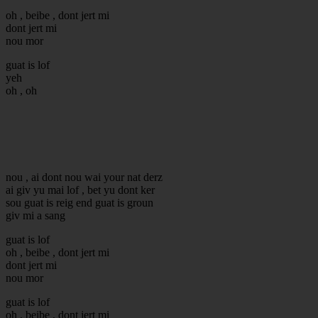
oh , beibe , dont jert mi
dont jert mi
nou mor
guat is lof
yeh
oh , oh
nou , ai dont nou wai your nat derz
ai giv yu mai lof , bet yu dont ker
sou guat is reig end guat is groun
giv mi a sang
guat is lof
oh , beibe , dont jert mi
dont jert mi
nou mor
guat is lof
oh , beibe , dont jert mi