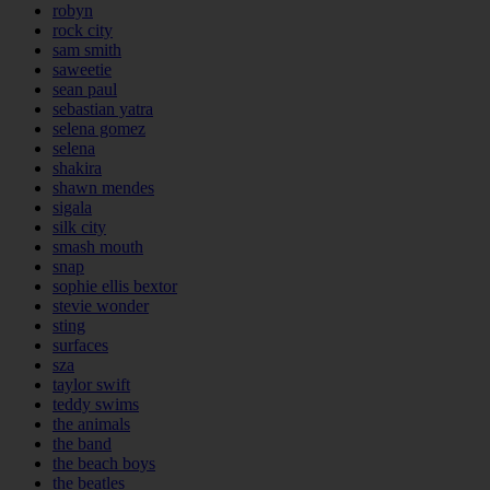
robyn
rock city
sam smith
saweetie
sean paul
sebastian yatra
selena gomez
selena
shakira
shawn mendes
sigala
silk city
smash mouth
snap
sophie ellis bextor
stevie wonder
sting
surfaces
sza
taylor swift
teddy swims
the animals
the band
the beach boys
the beatles