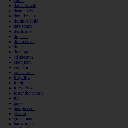
cupid
david bowie
dean lewis
demi lovato
destinys child
dire straits
disclosure
doja cat
don mclean
drake
dua lipa
ed sheeran
elton john
eminem
eric carmen
fifty fifty
foreigner
forest blakk
foster the people
fun
gayle
george ezra
giveon
gucci mane
harry styles