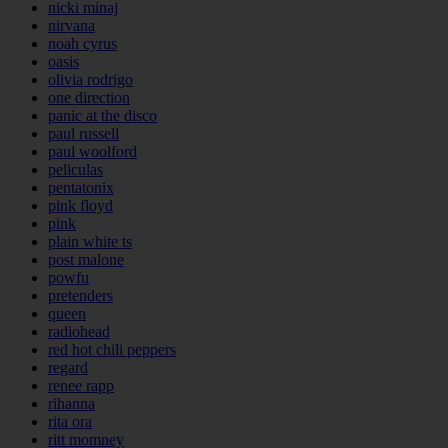
nicki minaj
nirvana
noah cyrus
oasis
olivia rodrigo
one direction
panic at the disco
paul russell
paul woolford
peliculas
pentatonix
pink floyd
pink
plain white ts
post malone
powfu
pretenders
queen
radiohead
red hot chili peppers
regard
renee rapp
rihanna
rita ora
ritt momney