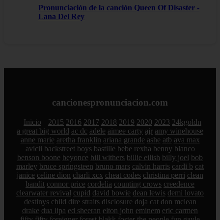
Pronunciación de la canción Queen Of Disaster -
Lana Del Rey
cancionespronunciacion.com
Inicio
2015
2016
2017
2018
2019
2020
2023
24kgoldn
a great big world
ac dc
adele
aimee carty
ajr
amy winehouse
anne marie
aretha franklin
ariana grande
ashe
atb
ava max
avicii
backstreet boys
bastille
bebe rexha
benny blanco
benson boone
beyonce
bill withers
billie eilish
billy joel
bob
marley
bruce springsteen
bruno mars
calvin harris
cardi b
cat
janice
celine dion
charli xcx
cheat codes
christina perri
clean
bandit
connor price
cordelia
counting crows
creedence
clearwater revival
cupid
david bowie
dean lewis
demi lovato
destinys child
dire straits
disclosure
doja cat
don mclean
drake
dua lipa
ed sheeran
elton john
eminem
eric carmen
fifty fifty
foreigner
forest blakk
foster the people
fun
gayle