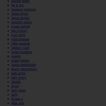
hazbin hotel
he is we
imagine dragons
james hype
jason derulo
jennifer lopez
jessie murph
joe cocker
joel corry
john lennon
john summit
johnny cash
jonas brothers
jungle
justin bieber
justin timberlake
kacey musgraves
kali uchis
katy perry
khalid
kygo
lady gaga
lany
lil nas x
little mix