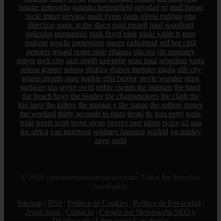
natalie imbruglia
natasha bedingfield
navidad
nf
niall horan
nicki minaj
nirvana
noah cyrus
oasis
olivia rodrigo
one
direction
panic at the disco
paul russell
paul woolford
peliculas
pentatonix
pink floyd
pink
plain white ts
post
malone
powfu
pretenders
queen
radiohead
red hot chili
peppers
regard
renee rapp
rihanna
rita ora
ritt momney
robyn
rock city
sam smith
saweetie
sean paul
sebastian yatra
selena gomez
selena
shakira
shawn mendes
sigala
silk city
smash mouth
snap
sophie ellis bextor
stevie wonder
sting
surfaces
sza
taylor swift
teddy swims
the animals
the band
the beach boys
the beatles
the chainsmokers
the clash
the
kid laroi
the killers
the mamas y the papas
the rolling stones
the weeknd
thirty seconds to mars
tiesto
tlc
tom petty
topic
train
travis scott
troye sivan
twenty one pilots
twice
u2
usa
for africa
van morrison
whitney houston
wizkid
yg marley
zayn
zedd
© 2026 cancionespronunciacion.com. Todos los derechos
reservados.
Sitemap
|
RSS
|
Política de Cookies
|
Política de Privacidad
|
Aviso legal
|
Contacto
|
Creado por 0lemiswebs SEO y
Diseño web
|
Libro sobre Cabañuelas