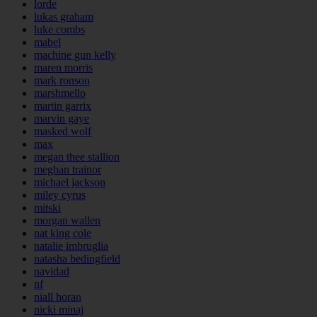
lorde
lukas graham
luke combs
mabel
machine gun kelly
maren morris
mark ronson
marshmello
martin garrix
marvin gaye
masked wolf
max
megan thee stallion
meghan trainor
michael jackson
miley cyrus
mitski
morgan wallen
nat king cole
natalie imbruglia
natasha bedingfield
navidad
nf
niall horan
nicki minaj