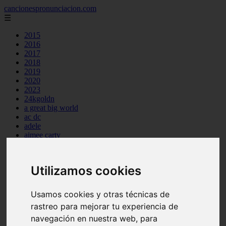
cancionespronunciacion.com
☰
2015
2016
2017
2018
2019
2020
2023
24kgoldn
a great big world
ac dc
adele
aimee carty
ajr
amy winehouse
anne marie
Utilizamos cookies
aretha franklin
ariana grande
ashe
Usamos cookies y otras técnicas de
atb
rastreo para mejorar tu experiencia de
ava max
avicii
navegación en nuestra web, para
backstreet boys