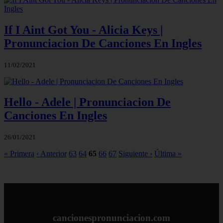
If I Aint Got You - Alicia Keys |
Pronunciacion De Canciones En Ingles
11/02/2021
Hello - Adele | Pronunciacion De
Canciones En Ingles
26/01/2021
« Primera
‹ Anterior
63
64
65
66
67
Siguiente ›
Última »
cancionespronunciacion.com