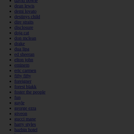
david bowie
dean lewis
demi lovato
destinys child
dire straits
disclosure
doja cat
don mclean
drake
dua lipa
ed sheeran
elton john
eminem
eric carmen
fifty fifty
foreigner
forest blakk
foster the people
fun
gayle
george ezra
giveon
gucci mane
harry styles
hazbin hotel