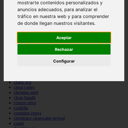
mostrarte contenidos personalizados y
bastille
anuncios adecuados, para analizar el
bebe rexha
benny blanco
tráfico en nuestra web y para comprender
benson boone
de donde llegan nuestros visitantes.
beyonce
bill withers
billie eilish
Aceptar
billy joel
bob marley
Rechazar
bruce springsteen
bruno mars
Configurar
calvin harris
cardi b
cat janice
celine dion
charli xcx
cheat codes
christina perri
clean bandit
connor price
cordelia
counting crows
creedence clearwater revival
cupid