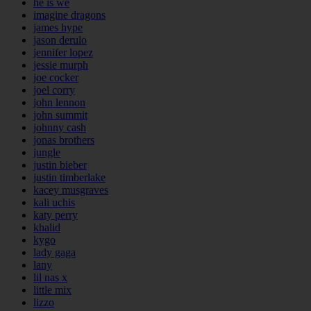
he is we
imagine dragons
james hype
jason derulo
jennifer lopez
jessie murph
joe cocker
joel corry
john lennon
john summit
johnny cash
jonas brothers
jungle
justin bieber
justin timberlake
kacey musgraves
kali uchis
katy perry
khalid
kygo
lady gaga
lany
lil nas x
little mix
lizzo