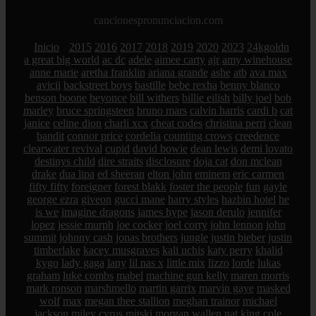
cancionespronunciacion.com
Inicio
2015
2016
2017
2018
2019
2020
2023
24kgoldn
a great big world
ac dc
adele
aimee carty
ajr
amy winehouse
anne marie
aretha franklin
ariana grande
ashe
atb
ava max
avicii
backstreet boys
bastille
bebe rexha
benny blanco
benson boone
beyonce
bill withers
billie eilish
billy joel
bob
marley
bruce springsteen
bruno mars
calvin harris
cardi b
cat
janice
celine dion
charli xcx
cheat codes
christina perri
clean
bandit
connor price
cordelia
counting crows
creedence
clearwater revival
cupid
david bowie
dean lewis
demi lovato
destinys child
dire straits
disclosure
doja cat
don mclean
drake
dua lipa
ed sheeran
elton john
eminem
eric carmen
fifty fifty
foreigner
forest blakk
foster the people
fun
gayle
george ezra
giveon
gucci mane
harry styles
hazbin hotel
he
is we
imagine dragons
james hype
jason derulo
jennifer
lopez
jessie murph
joe cocker
joel corry
john lennon
john
summit
johnny cash
jonas brothers
jungle
justin bieber
justin
timberlake
kacey musgraves
kali uchis
katy perry
khalid
kygo
lady gaga
lany
lil nas x
little mix
lizzo
lorde
lukas
graham
luke combs
mabel
machine gun kelly
maren morris
mark ronson
marshmello
martin garrix
marvin gaye
masked
wolf
max
megan thee stallion
meghan trainor
michael
jackson
miley cyrus
mitski
morgan wallen
nat king cole