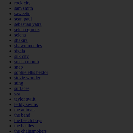
rock city
sam smith
saweetie
sean paul
sebastian yatra
selena gomez
selena
shakira
shawn mendes
sigala
silk city
smash mouth
snap
sophie ellis bextor
stevie wonder
sting
surfaces
sza
taylor swift
teddy swims
the animals
the band
the beach boys
the beatles
the chainsmokers