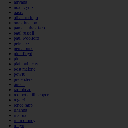
nirvana
noah cyrus
oasis
olivia rodrigo
one direction
panic at the disco
paul russell
paul woolford
peliculas
pentatonix
pink floyd
pink
plain white ts
post malone
powfu
pretenders
queen
radiohead
red hot chili peppers
regard
renee rapp
rihanna
rita ora
ritt momney
robyn