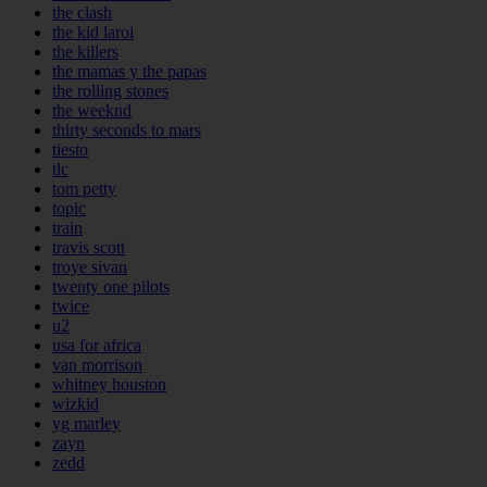
the clash
the kid laroi
the killers
the mamas y the papas
the rolling stones
the weeknd
thirty seconds to mars
tiesto
tlc
tom petty
topic
train
travis scott
troye sivan
twenty one pilots
twice
u2
usa for africa
van morrison
whitney houston
wizkid
yg marley
zayn
zedd