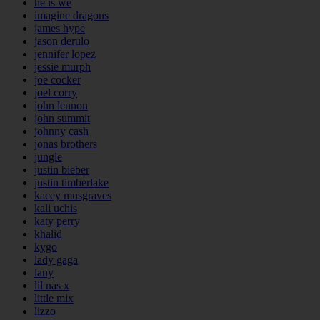
he is we
imagine dragons
james hype
jason derulo
jennifer lopez
jessie murph
joe cocker
joel corry
john lennon
john summit
johnny cash
jonas brothers
jungle
justin bieber
justin timberlake
kacey musgraves
kali uchis
katy perry
khalid
kygo
lady gaga
lany
lil nas x
little mix
lizzo