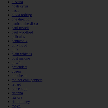
nirvana
noah cyrus
oasis
olivia rodrigo
one direction
panic at the disco
paul russell
paul woolford
peliculas
pentatonix
pink floyd
pink
plain white ts
post malone
powfu
pretenders
queen
radiohead
red hot chili peppers
regard
renee rapp
rihanna
rita ora
ritt momney
robyn