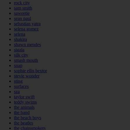
rock city
sam smith
saweetie
sean paul
sebastian yatra
selena gomez
selena
shakira
shawn mendes
sigala
silk city
smash mouth
snap
sophie ellis bextor
stevie wonder
sting
surfaces
sza
taylor swift
teddy swims
the animals
the band
the beach boys
the beatles
the chainsmokers