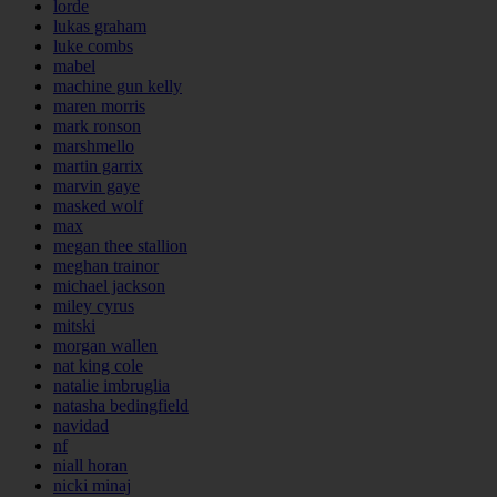
lorde
lukas graham
luke combs
mabel
machine gun kelly
maren morris
mark ronson
marshmello
martin garrix
marvin gaye
masked wolf
max
megan thee stallion
meghan trainor
michael jackson
miley cyrus
mitski
morgan wallen
nat king cole
natalie imbruglia
natasha bedingfield
navidad
nf
niall horan
nicki minaj