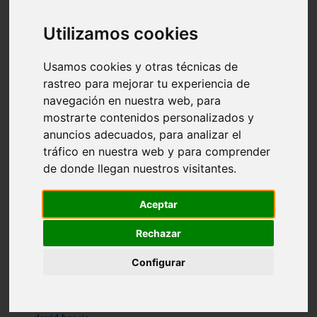
bastille
bebe rexha
Utilizamos cookies
benny blanco
benson boone
beyonce
Usamos cookies y otras técnicas de
bill withers
rastreo para mejorar tu experiencia de
billie eilish
navegación en nuestra web, para
billy joel
bob marley
mostrarte contenidos personalizados y
bruce springsteen
anuncios adecuados, para analizar el
bruno mars
tráfico en nuestra web y para comprender
calvin harris
cardi b
de donde llegan nuestros visitantes.
cat janice
celine dion
charli xcx
Aceptar
cheat codes
christina perri
Rechazar
clean bandit
connor price
Configurar
cordelia
counting crows
creedence clearwater revival
cupid