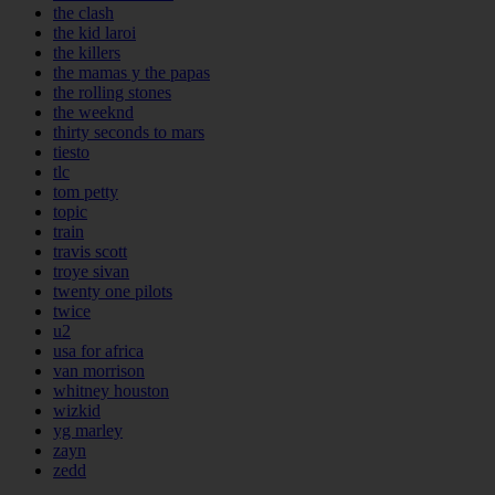
the clash
the kid laroi
the killers
the mamas y the papas
the rolling stones
the weeknd
thirty seconds to mars
tiesto
tlc
tom petty
topic
train
travis scott
troye sivan
twenty one pilots
twice
u2
usa for africa
van morrison
whitney houston
wizkid
yg marley
zayn
zedd