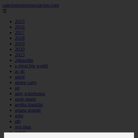
cancionespronunciacion.com
☰
2015
2016
2017
2018
2019
2020
2023
24kgoldn
a great big world
ac dc
adele
aimee carty
ajr
amy winehouse
anne marie
aretha franklin
ariana grande
ashe
atb
ava max
avicii
backstreet boys