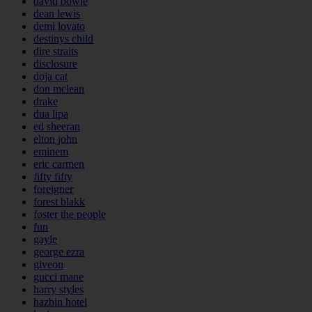
david bowie
dean lewis
demi lovato
destinys child
dire straits
disclosure
doja cat
don mclean
drake
dua lipa
ed sheeran
elton john
eminem
eric carmen
fifty fifty
foreigner
forest blakk
foster the people
fun
gayle
george ezra
giveon
gucci mane
harry styles
hazbin hotel